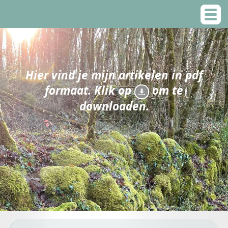
Hier vind je mijn artikelen in pdf
formaat. Klik op
om te
downloaden.