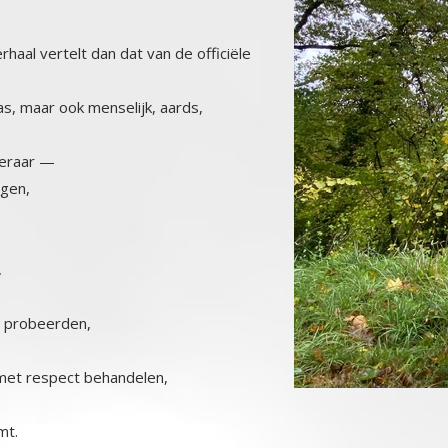
haal vertelt dan dat van de officiële
was, maar ook menselijk, aards,
leraar —
ngen,
,
t probeerden,
met respect behandelen,
mt.