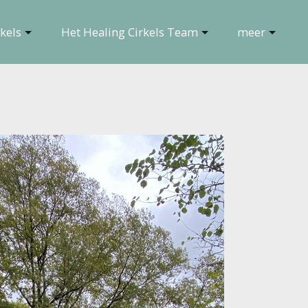
kels
Het Healing Cirkels Team
meer