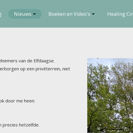
g
Nieuws
Boeken en Video's
Healing Cir
eelnemers van de Elfdaagse.
erborgen op een privéterrein, niet
hok door me heen:
n precies hetzelfde.