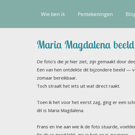
Wie ben ik
Pentekeningen
Blo
Maria Magdalena beeld
De foto’s die je hier ziet, zijn gemaakt door d
Een van hen ontdekte dit bijzondere beeld — v
zomaar bereikbaar.
Toch straalt het iets uit wat direct raakt.
Toen ik het voor het eerst zag, ging er een sc
dit is Maria Magdalena.
Frans en Ine aan wie ik de foto stuurde, voelde
En als je goed kijkt, zie je het: ze is zwanger.