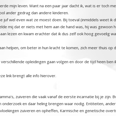
de mijn leven. Want na een paar jaar dacht ik, wat is er toch m
hool ander gedrag dan andere kinderen.
e de juf wel even wat ze moest doen. Bij toeval (inmiddels weet i
telde mij dat er niets met hem aan de hand was, hij was gewoon h
 gaan lezen en kwam erachter dat ik dus zelf ook hoog gevoelig wa
l gaan helpen, om beter in hun kracht te komen, zich meer thuis op
ik verschillende opleidingen gaan volgen en door de tijd heen ben
e link brengt alle info hierover.
mma's, zuiveren die vaak vanaf de eerste incarnatie bij je zijn. B
en onderzoek en daar heling brengen waar nodig. Entiteiten, and
rvloekingen zuiveren en opheffen, Karmische en genetische overt