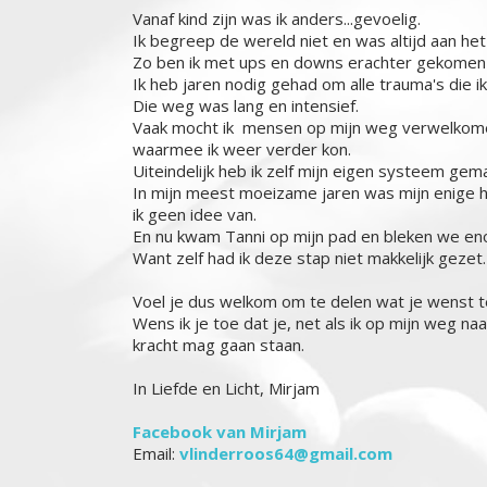
Vanaf kind zijn was ik anders...gevoelig.
Ik begreep de wereld niet en was altijd aan he
Zo ben ik met ups en downs erachter gekomen h
Ik heb jaren nodig gehad om alle trauma's die i
Die weg was lang en intensief.
Vaak mocht ik mensen op mijn weg verwelkomen
waarmee ik weer verder kon.
Uiteindelijk heb ik zelf mijn eigen systeem gem
In mijn meest moeizame jaren was mijn enige hou
ik geen idee van.
En nu kwam Tanni op mijn pad en bleken we en
Want zelf had ik deze stap niet makkelijk gezet.
Voel je dus welkom om te delen wat je wenst t
Wens ik je toe dat je, net als ik op mijn weg n
kracht mag gaan staan.
In Liefde en Licht, Mirjam
Facebook van Mirjam
Email:
vlinderroos64@gmail.com