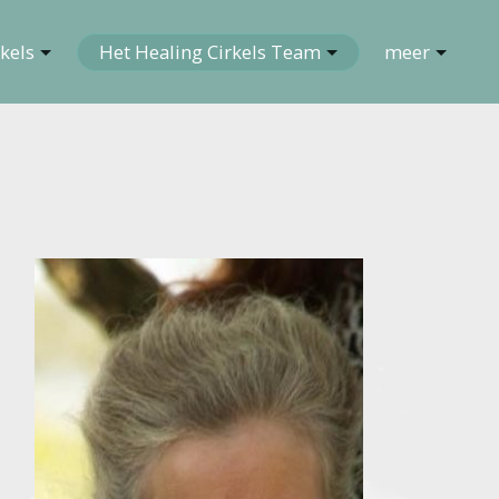
kels
Het Healing Cirkels Team
meer