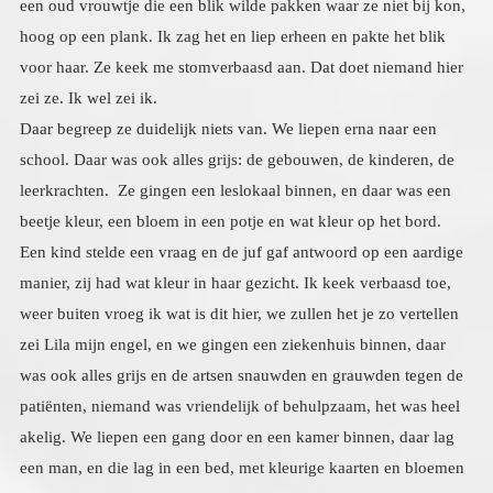
zei ze. Ik wel zei ik.
Daar begreep ze duidelijk niets van. We liepen erna naar een
school. Daar was ook alles grijs: de gebouwen, de kinderen, de
leerkrachten. Ze gingen een leslokaal binnen, en daar was een
beetje kleur, een bloem in een potje en wat kleur op het bord.
Een kind stelde een vraag en de juf gaf antwoord op een aardige
manier, zij had wat kleur in haar gezicht. Ik keek verbaasd toe,
weer buiten vroeg ik wat is dit hier, we zullen het je zo vertellen
zei Lila mijn engel, en we gingen een ziekenhuis binnen, daar
was ook alles grijs en de artsen snauwden en grauwden tegen de
patiënten, niemand was vriendelijk of behulpzaam, het was heel
akelig. We liepen een gang door en een kamer binnen, daar lag
een man, en die lag in een bed, met kleurige kaarten en bloemen
om hem heen, en ook hij had kleur in zijn ogen. Hij keek
vriendelijk. Buitengekomen zeiden mijn engelen, we zijn hier in
de tweede dimensie, hier zijn de mensen die nog vastzitten in hun
hebzucht, jaloezie, haat, wraakzucht, zelfzuchtigheid, en die paar
mensen die een beetje kleur kregen zoals die schooljuf, die
beginnen zich te ontwikkelen naar liefde, die beginnen stapje
voor stapje dingen te waarderen, lief te hebben, en als ze dat echt
integreren gaan ze na hun dood naar de derde dimensie. De man
in zijn bed in het ziekenhuis heeft het begrepen, hij gaat na zijn