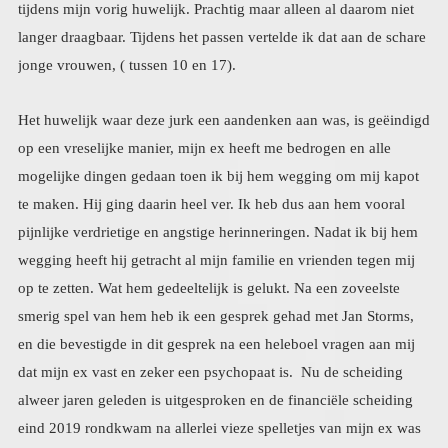
jonge vrouwen, ( tussen 10 en 17).
Het huwelijk waar deze jurk een aandenken aan was, is geëindigd
op een vreselijke manier, mijn ex heeft me bedrogen en alle
mogelijke dingen gedaan toen ik bij hem wegging om mij kapot
te maken. Hij ging daarin heel ver. Ik heb dus aan hem vooral
pijnlijke verdrietige en angstige herinneringen. Nadat ik bij hem
wegging heeft hij getracht al mijn familie en vrienden tegen mij
op te zetten. Wat hem gedeeltelijk is gelukt. Na een zoveelste
smerig spel van hem heb ik een gesprek gehad met Jan Storms,
en die bevestigde in dit gesprek na een heleboel vragen aan mij
dat mijn ex vast en zeker een psychopaat is. Nu de scheiding
alweer jaren geleden is uitgesproken en de financiële scheiding
eind 2019 rondkwam na allerlei vieze spelletjes van mijn ex was
ik helemaal klaar met deze man. Ik wilde hem niet meer in mijn
leven. Hoewel hij niet ver van ons vandaan woont lukt dat aardig
en we hebben geen enkel contact. Als ik hem toch onverhoopt
tegenkom negeer ik hem. Mijn dochter heeft hem natuurlijk ook
jarenlang meegemaakt (hij is niet haar vader) en zij had altijd wel
een redelijk goede band met deze man. En onze oudste
kleindochter had ook een warme band met hem. Hij was altijd
een lieve opa. Mijn ex was heel goed in staat naar buiten, dus met
vrienden en familie de charmante man uit te hangen. Slechts een