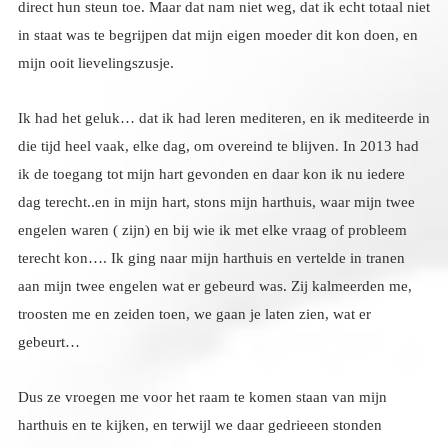
mijn ooit lievelingszusje.
Ik had het geluk… dat ik had leren mediteren, en ik mediteerde in
die tijd heel vaak, elke dag, om overeind te blijven. In 2013 had
ik de toegang tot mijn hart gevonden en daar kon ik nu iedere
dag terecht..en in mijn hart, stons mijn harthuis, waar mijn twee
engelen waren ( zijn) en bij wie ik met elke vraag of probleem
terecht kon…. Ik ging naar mijn harthuis en vertelde in tranen
aan mijn twee engelen wat er gebeurd was. Zij kalmeerden me,
troosten me en zeiden toen, we gaan je laten zien, wat er
gebeurt…
Dus ze vroegen me voor het raam te komen staan van mijn
harthuis en te kijken, en terwijl we daar gedrieeen stonden
maakte het huis zich los van de grond en begon te vliegen. Het
vloog omhoog langs de zon de maan de andere planeten hoger
en hoger, door de wolken, en toen draaide het naar een planeet
die er grijs uitzag, langzaam landde het huis op die planeet in een
stad in een straat en het huis zette zich neer alsof het er altijd had
gestaan. Ik keek verwonderd naar buiten, alles was grijs, de
huizen, de mensen, de natuur, de dieren, alles, er was geen spatje
kleur te bekennen. Mijn engelen die mij al eerder toonden dat ze
zich in elke gedaante konden vertonen, namen nu een mensen
vorm aan, en namen grijze jassen van de kapstok, een voor mij
en een voor elk van hen, die trokken we aan, en tussen hen in
gingen we naar buiten. We wandelden door de straten tot we bij
een winkel kwamen, daar gingen we naar binnen, we liepen door
de winkel en tot mijn verwondering was iedereen dara hard ruw
onvriendelijk, mensen stoten met hun winkelwagens tegen elkaar
vloekend tierend en niemand verontschuldigde zich. Toen was er
een oud vrouwtje die een blik wilde pakken waar ze niet bij kon,
hoog op een plank. Ik zag het en liep erheen en pakte het blik
voor haar. Ze keek me stomverbaasd aan. Dat doet niemand hier