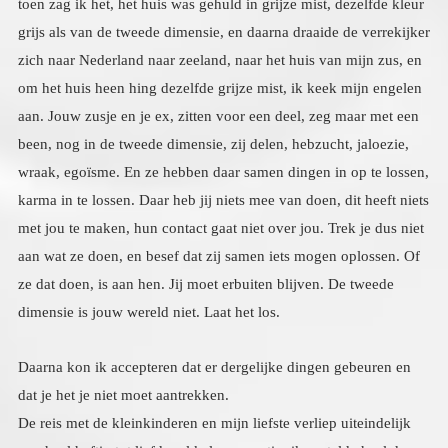
dimensie is jouw wereld niet. Laat het los.
Daarna kon ik accepteren dat er dergelijke dingen gebeuren en
dat je het je niet moet aantrekken.
De reis met de kleinkinderen en mijn liefste verliep uiteindelijk
van heel heftig tot liefdevol kalm en rustig, ik vertelde heel de
weg verhalen uit mijn werk en het waren allemaal ervaringen die
mooi; en leerzaam waren maar vaak ook humoristisch, en de
kinderen houden van mijn verhalen, en eenmaal aangekomen bij