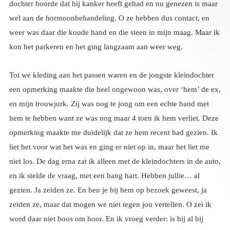
kon het parkeren en het ging langzaam aan weer weg.
Tot we kleding aan het passen waren en de jongste kleindochter
een opmerking maakte die heel ongewoon was, over ‘hem’ de ex,
en mijn trouwjurk. Zij was nog te jong om een echte band met
hem te hebben want ze was nog maar 4 toen ik hem verliet. Deze
opmerking maakte me duidelijk dat ze hem recent had gezien. Ik
liet het voor wat het was en ging er niet op in, maar het liet me
niet los. De dag erna zat ik alleen met de kleindochters in de auto,
en ik stelde de vraag, met een bang hart. Hebben jullie… al
gezien. Ja zeiden ze. En ben je bij hem op bezoek geweest, ja
zeiden ze, maar dat mogen we niet tegen jou vertellen. O zei ik
word daar niet boos om hoor. En ik vroeg verder: is hij al bij
jullie geweest? Ja zeiden ze, een paar dagen geleden, hij is
blijven slapen met zijn nieuwe vrouw. Boem, die kwam
binnen……. Pffff, ik trachtte mijn ademhaling onder controle te
krijgen en vroeg nog even hoe het was, en of zij aardig was. Ja