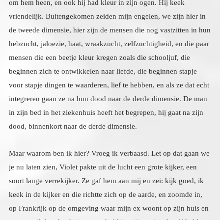
dood, binnenkort naar de derde dimensie.
Maar waarom ben ik hier? Vroeg ik verbaasd. Let op dat gaan we
je nu laten zien, Violet pakte uit de lucht een grote kijker, een
soort lange verrekijker. Ze gaf hem aan mij en zei: kijk goed, ik
keek in de kijker en die richtte zich op de aarde, en zoomde in,
op Frankrijk op de omgeving waar mijn ex woont op zijn huis en
toen zag ik het, het huis was gehuld in grijze mist, dezelfde kleur
grijs als van de tweede dimensie, en daarna draaide de verrekijker
zich naar Nederland naar zeeland, naar het huis van mijn zus, en
om het huis heen hing dezelfde grijze mist, ik keek mijn engelen
aan. Jouw zusje en je ex, zitten voor een deel, zeg maar met een
been, nog in de tweede dimensie, zij delen, hebzucht, jaloezie,
wraak, egoïsme. En ze hebben daar samen dingen in op te lossen,
karma in te lossen. Daar heb jij niets mee van doen, dit heeft niets
met jou te maken, hun contact gaat niet over jou. Trek je dus niet
aan wat ze doen, en besef dat zij samen iets mogen oplossen. Of
ze dat doen, is aan hen. Jij moet erbuiten blijven. De tweede