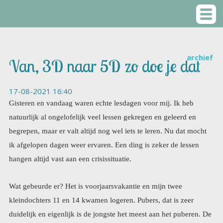
archief
Van, 3D naar 5D zo doe je dat
17-08-2021 16:40
Gisteren en vandaag waren echte lesdagen voor mij. Ik heb
natuurlijk al ongelofelijk veel lessen gekregen en geleerd en
begrepen, maar er valt altijd nog wel iets te leren. Nu dat mocht
ik afgelopen dagen weer ervaren. Een ding is zeker de lessen
hangen altijd vast aan een crisissituatie.
Wat gebeurde er? Het is voorjaarsvakantie en mijn twee
kleindochters 11 en 14 kwamen logeren. Pubers, dat is zeer
duidelijk en eigenlijk is de jongste het meest aan het puberen. De
oudste heeft een soort van innerlijk evenwicht gevonden, wat
haar plots een zekere maturiteit geeft. Ze is rustiger,
bedachtzamer in haar uitspraken en minder heftig. Zij leest heel
veel en dat zie ik zeker als een belangrijke bron van kennis. In
dat opzicht lijkt ze heel erg op mij. Ze is ook verstandig als het op
soms echt conflictueuze zaken aan komt, zoals een breuk met het
grootste deel van haar oude vriendinnengroep die plots allemaal,
lesbisch af transgender hebben besloten te zijn. Ze hebben haar
uit de groep gegooid toen ze meedeelde dat zij liever gewoon
zichzelf bleef en geen gevoelens wilde fingeren die ze niet heeft.
Ik vind haar heel moedig en dapper want ze is al deze meiden nu
kwijt. Ja zul je zeggen dat waren dan geen vriendinnen, natuurlijk
is dat zo, maar bij een 14 jarige is dat nog iets anders dan bij ons