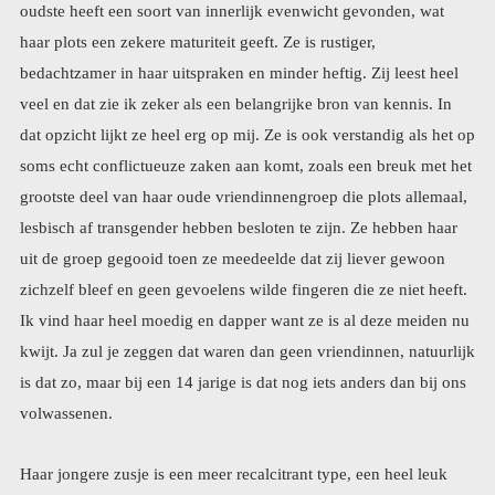
volwassenen.
Haar jongere zusje is een meer recalcitrant type, een heel leuk
mooi meisje maar o wat een kruidje roer me niet, kan zich heel
beledigd gedragen en blijft mokkend boos als ze vindt dat er haar
onrecht is aangedaan. Ik had al enige tijd geleden besloten om al
mijn avondkleding en feestjurken te verkopen. Er zijn leuke
websites waarop dat mogelijk is, en ik wilde ze mooi fotograferen
om dat te doen. De dochter van een vriendin van bijna 17 heeft
het meest geschikte figuur qua lengte etc. Dus vrijdag kwamen
mijn vriendin met haar drie dochters en natuurlijk waren er mijn
kleindochters. De kleding hing allemaal gestreken te wachten en
we kleedden samen het ‘model’ aan. Die vond dat prachtig, al die
aandacht en dan als ze een combinatie aan had, jurk, hoed, tasje,
schoenen, sieraden… maakten we foto’s in de tuin, prachtige
poses, ongedwongen en het was leuk. Alle meisjes genoten, en