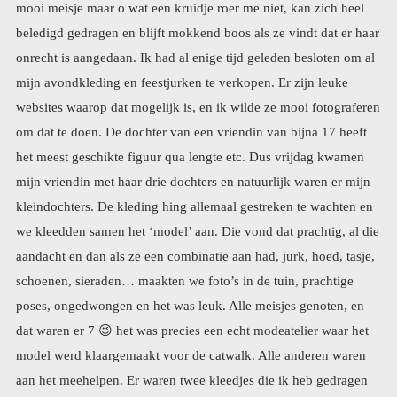
dat waren er 7
😉
het was precies een echt modeatelier waar het
model werd klaargemaakt voor de catwalk. Alle anderen waren
aan het meehelpen. Er waren twee kleedjes die ik heb gedragen
tijdens mijn vorig huwelijk. Prachtig maar alleen al daarom niet
langer draagbaar. Tijdens het passen vertelde ik dat aan de schare