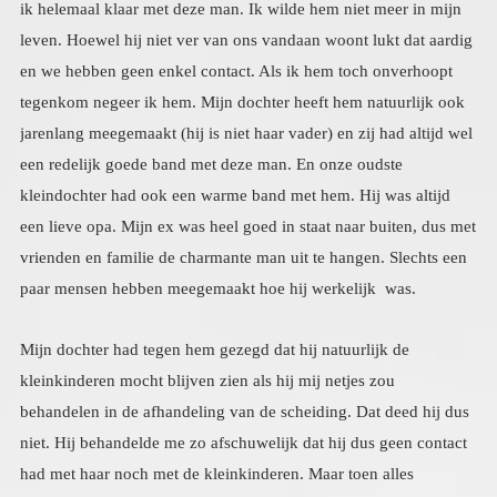
paar mensen hebben meegemaakt hoe hij werkelijk was.
Mijn dochter had tegen hem gezegd dat hij natuurlijk de
kleinkinderen mocht blijven zien als hij mij netjes zou
behandelen in de afhandeling van de scheiding. Dat deed hij dus
niet. Hij behandelde me zo afschuwelijk dat hij dus geen contact
had met haar noch met de kleinkinderen. Maar toen alles
eindelijk achter de rug was, in 2019 vertelde ze me enkele
maanden later dat ze toch contact met hem wilde opnemen, als ik
dat goed vond. Ze gaf als reden op dat ze ook nog onuitgewerkte
issues heeft met hem, en dat geloofde ik direct. Dat weet ik
eigenlijk ook wel. Ook wilde ze dat de oudste kleindochter de
relatie met deze opa op een goede manier zou kunnen beëindigen
of voortzetten. Ik voel nog precies hoe een koude hand zich om
mijn hart legde en mijn maag samenkromp tot een stenen bal toen
ze me dit vertelde. En alles in mij kwam in opstand. Maar het feit
dat ze mijn toestemming vroeg verzachtte dit. En ik wist dat ik
het goed zou vinden, weliswaar met een steen in mijn maag en
een bang hart, maar mijn dieper weten zei dat ik dat niet mocht
laten prevaleren. Dus ik zei ja, en ze stelde me gerust: ik ga echt
geen vriendschap met hem sluiten, of zoiets het is gewoon het op
een betere manier dingen afsluiten. Hierna hoorde ik er een
tijdlang niets over en ik dacht er niet meer aan. Tot ik van mijn
dochter hoorde dat hij kanker heeft gehad en nu genezen is maar
wel aan de hormoonbehandeling. O ze hebben dus contact, en
weer was daar die koude hand en die steen in mijn maag. Maar ik