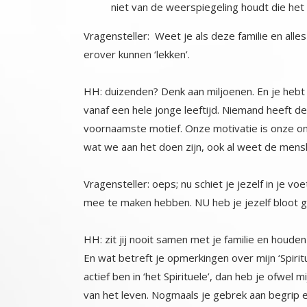
niet van de weerspiegeling houdt die het
Vragensteller: Weet je als deze familie en all
erover kunnen ‘lekken’.
HH: duizenden? Denk aan miljoenen. En je hebt
vanaf een hele jonge leeftijd. Niemand heeft de
voornaamste motief. Onze motivatie is onze onge
wat we aan het doen zijn, ook al weet de mensh
Vragensteller: oeps; nu schiet je jezelf in je v
mee te maken hebben. NU heb je jezelf bloot 
HH: zit jij nooit samen met je familie en houden
En wat betreft je opmerkingen over mijn ‘Spiritu
actief ben in ‘het Spirituele’, dan heb je ofwel
van het leven. Nogmaals je gebrek aan begrip 
met je poging om ‘slim’ over te komen en in p