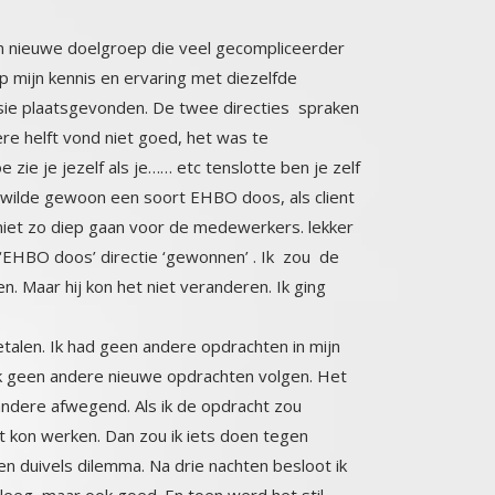
 nieuwe doelgroep die veel gecompliceerder
 op mijn kennis en ervaring met diezelfde
sie plaatsgevonden. De twee directies spraken
de andere helft vond niet goed, het was te
e je jezelf als je…… etc tenslotte ben je zelf
ie wilde gewoon een soort EHBO doos, als client
niet zo diep gaan voor de medewerkers. lekker
 ‘EHBO doos’ directie ‘gewonnen’ . Ik zou de
en. Maar hij kon het niet veranderen. Ik ging
talen. Ik had geen andere opdrachten in mijn
jk geen andere nieuwe opdrachten volgen. Het
 de andere afwegend. Als ik de opdracht zou
 niet kon werken. Dan zou ik iets doen tegen
 duivels dilemma. Na drie nachten besloot ik
 leeg, maar ook goed. En toen werd het stil.