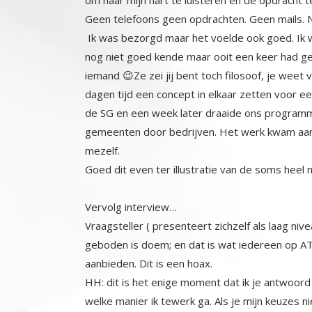
Geen telefoons geen opdrachten. Geen mails. N
Ik was bezorgd maar het voelde ook goed. Ik w
nog niet goed kende maar ooit een keer had geh
iemand 😉Ze zei jij bent toch filosoof, je weet 
dagen tijd een concept in elkaar zetten voor een 
de SG en een week later draaide ons progr
gemeenten door bedrijven. Het werk kwam aan al
mezelf.
Goed dit even ter illustratie van de soms heel 
Vervolg interview…
Vraagsteller ( presenteert zichzelf als laag nive
geboden is doem; en dat is wat iedereen op ATS 
aanbieden. Dit is een hoax.
HH: dit is het enige moment dat ik je antwoord
welke manier ik tewerk ga. Als je mijn keuzes ni