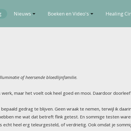
g
Nieuws
Boeken en Video's
Healing Cir
lluminatie of heersende bloedlijnfamilie.
s werk, maar het voelt ook heel goed en mooi. Daardoor doorleef i
t bepaald gedrag te blijven. Geen wraak te nemen, terwijl ik daar
ben me wat dat betreft flink getest. En sommige testen waren heel mo
 echt heel erg teleurgesteld, of verdrietig. Ook omdat je sommige d
s, trachten om met leugens mijn hele familie tegen mij op te zetten. E
testen zijn, proeven die je moet afleggen. Want natuurlijk is zo iets 
t de dingen leuk te maken en precies die keuzes op je bord te legg
ussen twee waarden die je belangrijk vindt. Eerlijkheid en diepe lief
r ik heb gekozen voor het grotere goed, en niet voor de liefde voo
wel eens fout gedaan, en wel onbewust zelfzuchtige keuzes gemaakt. Wa