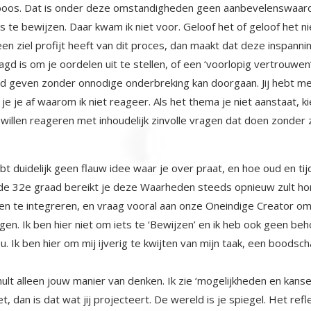
 boos. Dat is onder deze omstandigheden geen aanbevelenswaard
ets te bewijzen. Daar kwam ik niet voor. Geloof het of geloof het nie
en ziel profijt heeft van dit proces, dan maakt dat deze inspannin
gd is om je oordelen uit te stellen, of een ‘voorlopig vertrouwen’
 geven zonder onnodige onderbreking kan doorgaan. Jij hebt me n
e je af waarom ik niet reageer. Als het thema je niet aanstaat, ki
 willen reageren met inhoudelijk zinvolle vragen dat doen zonder 
 duidelijk geen flauw idee waar je over praat, en hoe oud en tijdl
it de 32e graad bereikt je deze Waarheden steeds opnieuw zult hor
n te integreren, en vraag vooral aan onze Oneindige Creator om 
gen. Ik ben hier niet om iets te ‘Bewijzen’ en ik heb ook geen b
. Ik ben hier om mij ijverig te kwijten van mijn taak, een boodschap 
lt alleen jouw manier van denken. Ik zie ‘mogelijkheden en kansen
et, dan is dat wat jij projecteert. De wereld is je spiegel. Het refl