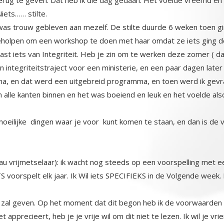
iets…… stilte.
as trouw gebleven aan mezelf. De stilte duurde 6 weken toen gin
olpen om een workshop te doen met haar omdat ze iets ging doen 
vast iets van Integriteit. Heb je zin om te werken deze zomer ( dat
integriteitstraject voor een ministerie, en een paar dagen later za
amma, en dat werd een uitgebreid programma, en toen werd i
le kanten binnen en het was boeiend en leuk en het voelde alsof
moeilijke dingen waar je voor kunt komen te staan, en dan is de vr
au vrijmetselaar): ik wacht nog steeds op een voorspelling met een 
voorspelt elk jaar. Ik Wil iets SPECIFIEKS in de Volgende week. 
 zal geven. Op het moment dat dit begon heb ik de voorwaarden u
et apprecieert, heb je je vrije wil om dit niet te lezen. Ik wil je