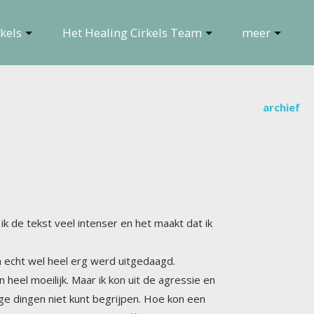
kels
Het Healing Cirkels Team
meer
archief
k de tekst veel intenser en het maakt dat ik
in echt wel heel erg werd uitgedaagd.
eilijk. Maar ik kon uit de agressie en
ingen niet kunt begrijpen. Hoe kon een
n dat op een hele geraffineerde manier.
veel minder moeilijk als het gebeurt met
en die je stevig testen, die echt een
de voor een familielid. Twee dingen die
r een persoon. Ik heb niet zelfzuchtig
ar je dan jaren later nog wroeging over