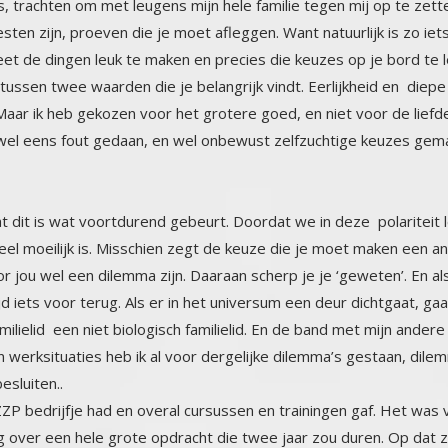
en dat dit is wat voortdurend gebeurt. Doordat we in deze polari
eel moeilijk is. Misschien zegt de keuze die je moet maken een a
e voor jou wel een dilemma zijn. Daaraan scherp je je ‘geweten’. 
ltijd iets voor terug. Als er in het universum een deur dichtgaat, 
 familielid een niet biologisch familielid. En de band met mijn
k in werksituaties heb ik al voor dergelijke dilemma’s gestaan
esluiten..
ZZP bedrijfje had en overal cursussen en trainingen gaf. Het was 
erleg over een hele grote opdracht die twee jaar zou duren. Op 