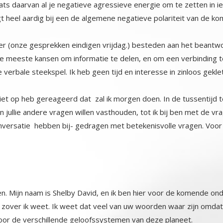
gt heel aardig bij een de algemene negatieve polariteit van de ko
 hier (onze gesprekken eindigen vrijdag.) besteden aan het beant
e meeste kansen om informatie te delen, en om een verbinding t
 verbale steekspel. Ik heb geen tijd en interesse in zinloos gekle
t op heb gereageerd dat zal ik morgen doen. In de tussentijd te
even jullie andere vragen willen vasthouden, tot ik bij ben met de vr
versatie hebben bij- gedragen met betekenisvolle vragen. Voor 
pen. Mijn naam is Shelby David, en ik ben hier voor de komende o
over ik weet. Ik weet dat veel van uw woorden waar zijn omdat ik
or de verschillende geloofssystemen van deze planeet.