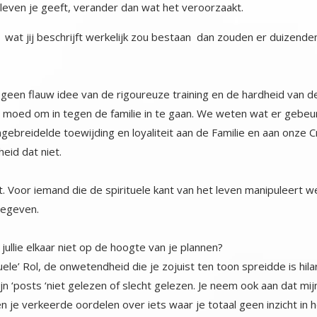
 leven je geeft, verander dan wat het veroorzaakt.
es wat jij beschrijft werkelijk zou bestaan dan zouden er duizen
 geen flauw idee van de rigoureuze training en de hardheid van 
 moed om in tegen de familie in te gaan. We weten wat er gebeurt a
breidelde toewijding en loyaliteit aan de Familie en aan onze Cr
eid dat niet.
oet. Voor iemand die de spirituele kant van het leven manipuleert w
gegeven.
 jullie elkaar niet op de hoogte van je plannen?
ele’ Rol, de onwetendheid die je zojuist ten toon spreidde is hila
 mijn ‘posts ‘niet gelezen of slecht gelezen. Je neem ook aan dat m
en je verkeerde oordelen over iets waar je totaal geen inzicht 
laats daarvan al je negatieve agressieve energie om te zetten i