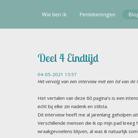
Wie ben ik
Pentekeningen
Blo
Deel 4 Eindtijd
04-05-2021 15:57
Het vervolg van een interview met een lid van de I
Het vertalen van deze 60 pagina’s is een inten
echt bij elke zin nadenk en stilsta.
Dit interview heeft me al jarenlang geholpen ui
Verschillende mensen die ik op mijn pad kreeg heb
wraakgevoelens blijven, al was ik natuurlijk soms
familielid die ooit mijn dierbaarste familielid wa
Tegelijkertijd weet ik dat zulke situaties altijd 
iemand die je niet zo dierbaar is. De kosmos wee
dilemma zijn. Zodat je je echt verscheurd voelt t
allebei heel zwaar wegen op mijn weegschaal. Maa
gekozen. Dat heb ik in mijn leven natuurlijk ook 