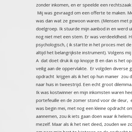
zonder inkomen, en er speelde een rechtszaak d
Mij was gevraagd om een offerte te maken. M
was dan wat ze gewoon waren. (Mensen met p
doelgroep. Ik stuurde mijn aanbod in en werd u
nog niet met een stem. Er was verdeeldheid
psychologisch, ( ik startte in het proces met de
altijd het belangrijkste instrument). Volgens mi
A dat doet druk ik op knopje B en dan is het o
veilig aan de oppervlakte. Er volgden diverse
opdracht krijgen als ik het op hun manier zou 
naar huis in tweestrijd. Een echt groot dilemma
Ik was kostwinner en mijn inkomsten waren hee
portefeuille en de zomer stond voor de deur, e
was begin mei, met nog een kleine opdracht o
aannemen, zou ik iets gaan doen waar ik helem
mezelf. Maar als ik het niet deed, zouden we z
om naar mijn hart te luisteren en de opdracht 