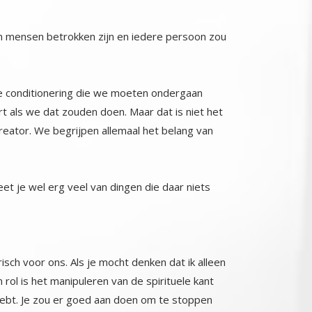
den mensen betrokken zijn en iedere persoon zou
de conditionering die we moeten ondergaan
ls we dat zouden doen. Maar dat is niet het
eator. We begrijpen allemaal het belang van
eet je wel erg veel van dingen die daar niets
risch voor ons. Als je mocht denken dat ik alleen
ijn rol is het manipuleren van de spirituele kant
in hebt. Je zou er goed aan doen om te stoppen
n iets wat productiever en voedende is voor je