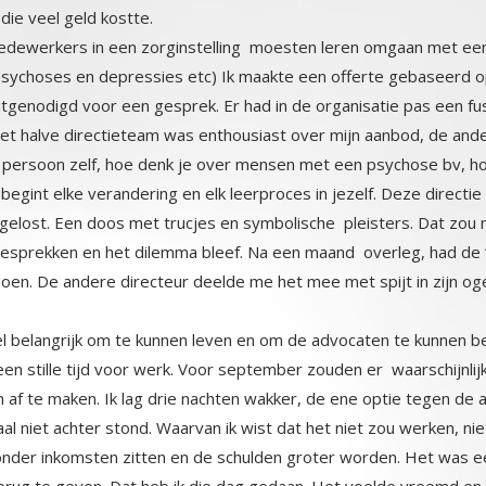
ie veel geld kostte.
edewerkers in een zorginstelling moesten leren omgaan met een
sychoses en depressies etc) Ik maakte een offerte gebaseerd
itgenodigd voor een gesprek. Er had in de organisatie pas een fu
. Het halve directieteam was enthousiast over mijn aanbod, 
 persoon zelf, hoe denk je over mensen met een psychose bv, hoe zi
j begint elke verandering en elk leerproces in jezelf. Deze direct
pgelost. Een doos met trucjes en symbolische pleisters. Dat zou 
 gesprekken en het dilemma bleef. Na een maand overleg, had de
doen. De andere directeur deelde me het mee met spijt in zijn og
.
l belangrijk om te kunnen leven en om de advocaten te kunnen be
en stille tijd voor werk. Voor september zouden er waarschijnli
m af te maken. Ik lag drie nachten wakker, de ene optie tegen
aal niet achter stond. Waarvan ik wist dat het niet zou werken,
onder inkomsten zitten en de schulden groter worden. Het was een
terug te geven. Dat heb ik die dag gedaan. Het voelde vreemd en