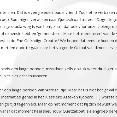
 te zien. Dat is even geleden ‘oude’ vriend. Zou het je verbazen 
groep. Sommigen verwijzen naar Quetzalcoatl als een ‘Opgestegen
nige stadia weg is van hem, zoals dat ook voor onze zielengroep
of dimensie hebben ‘gemeesterd’. Maar het ‘meesteren’ van de volle
 in de Ene Oneindige Creator/ We hopen dat eens te kunnen doe
om meteen door te gaan naar het volgende Octaaf van dimensi
 sinds een lange periode, misschien zelfs ooit. Ik weet dit al ger
j hier niet echt thuishoren.
r een lange periode van ‘Aardse’ tijd. Maar het is niet het geval 
Incarnaties gehad in het Klassieke Azteken tijdperk. Hij worstelde
ge tijd tegenhield. Maar op het moment dat hij zich bewust werd van o
ing vanaf dat moment heel snel. Jouw Quetzalcoatl zielengroep 
ent van de volgende oogst. Als een groepsziel een incarnatie in 
fysieke incarnatie ondergaan, met de ‘Overziel’ (ons Hoger Zelf) van on