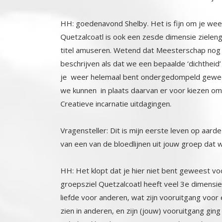
HH: goedenavond Shelby. Het is fijn om je weer
Quetzalcoatl is ook een zesde dimensie zielen
titel amuseren. Wetend dat Meesterschap nog e
beschrijven als dat we een bepaalde ‘dichtheid’ 
je weer helemaal bent ondergedompeld geweest
we kunnen in plaats daarvan er voor kiezen 
Creatieve incarnatie uitdagingen.
Vragensteller: Dit is mijn eerste leven op aarde
van een van de bloedlijnen uit jouw groep dat wi
HH: Het klopt dat je hier niet bent geweest voo
groepsziel Quetzalcoatl heeft veel 3e dimensie 
liefde voor anderen, wat zijn vooruitgang voor eni
zien in anderen, en zijn (jouw) vooruitgang g
indrukwekkende 76% positieve zielen op het mom
individuele zielen (jij, ik) die de daadwerkelijke 