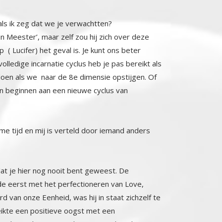
als ik zeg dat we je verwachtten?
 Meester’, maar zelf zou hij zich over deze
 ( Lucifer) het geval is. Je kunt ons beter
dige incarnatie cyclus heb je pas bereikt als
n als we naar de 8e dimensie opstijgen. Of
es..en beginnen aan een nieuwe cyclus van
uime tijd en mij is verteld door iemand anders
dat je hier nog nooit bent geweest. De
 eerst met het perfectioneren van Love,
nze Eenheid, was hij in staat zichzelf te
bereikte een positieve oogst met een
de 3e dimensie ondergaat, zijn het de
ze geïndividualiseerde zielen werkend als