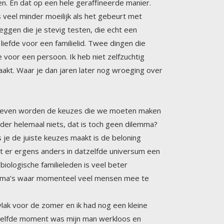
teit leven worden de keuzes die we moeten maken
nder helemaal niets, dat is toch geen dilemma?
En als je de juiste keuzes maakt is de beloning
gaat er ergens anders in datzelfde universum een
 andere biologische familieleden is veel beter
, dilemma’s waar momenteel veel mensen mee te
vlak voor de zomer en ik had nog een kleine
dat zelfde moment was mijn man werkloos en