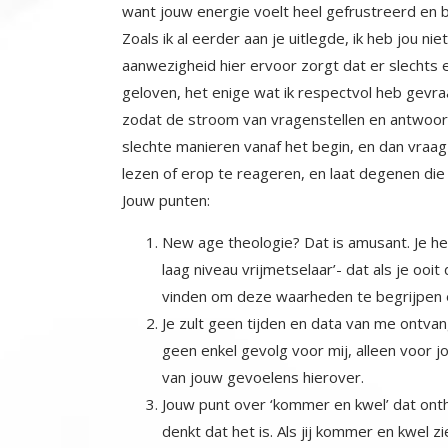
want jouw energie voelt heel gefrustreerd en
Zoals ik al eerder aan je uitlegde, ik heb jou ni
aanwezigheid hier ervoor zorgt dat er slechts e
geloven, het enige wat ik respectvol heb gevraa
zodat de stroom van vragenstellen en antwoord
slechte manieren vanaf het begin, en dan vraag j
lezen of erop te reageren, en laat degenen die
Jouw punten:
New age theologie? Dat is amusant. Je hebt
laag niveau vrijmetselaar’- dat als je oo
vinden om deze waarheden te begrijpen e
Je zult geen tijden en data van me ontvan
geen enkel gevolg voor mij, alleen voor jou
van jouw gevoelens hierover.
Jouw punt over ‘kommer en kwel’ dat onthu
denkt dat het is. Als jij kommer en kwel zi