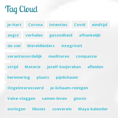
Tag Cloud
je-Hart
Corona
Intenties
Covid
eindtijd
angst
verhalen
gezondheid
afhankelijk
de-ziel
Wereldleiders
integriteit
verantwoordelijk
mediteren
compassie
strijd
Materie
jezelf-kwijtraken
afleiden
herinnering
plaats
pijnlichaam
Ongeïnteresseerd
je-lichaam-reinigen
Valse-vlaggen
samen-leven
gnosis
oorlogen
Illusies
soeverein
Maya-kalender