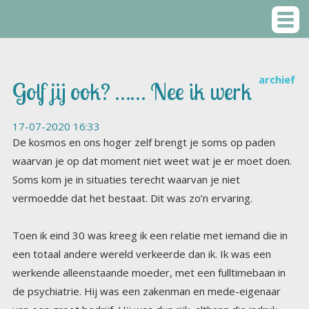
archief
Golf jij ook? …… Nee ik werk
17-07-2020 16:33
De kosmos en ons hoger zelf brengt je soms op paden
waarvan je op dat moment niet weet wat je er moet doen.
Soms kom je in situaties terecht waarvan je niet
vermoedde dat het bestaat. Dit was zo’n ervaring.
Toen ik eind 30 was kreeg ik een relatie met iemand die in
een totaal andere wereld verkeerde dan ik. Ik was een
werkende alleenstaande moeder, met een fulltimebaan in
de psychiatrie. Hij was een zakenman en mede-eigenaar
van een groot bedrijf. Hij was dus rijk, althans die indruk
maakte hij. Toen we een paar maanden met elkaar
omgingen werd hij uitgenodigd door vrienden van hem in
Brasschaat die 25 jaar gehuwd waren. Ik was met hem al
een aantal malen in Brasschaat geweest, maar ik had voor
ik hem kende geen idee wat voor soort dorp dat was. Een
plaats waar veel rijke Nederlanders woonden om
belastingtechnische redenen. Veel mensen vonden het
tamelijk naïef van mij dat ik dat niet wist. Enkelen dachten
zelfs dat ik juist iemand had gezocht uit dat dorp om een
‘rijke’ man aan de haak te slaan. Niets was minder waar. We
kenden elkaar via een advertentie in de NRC. Wat toen nog