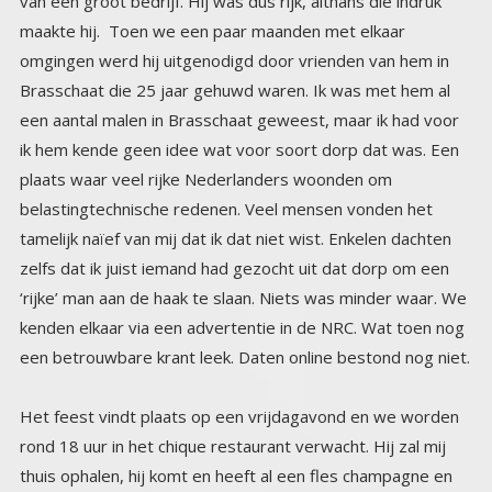
een betrouwbare krant leek. Daten online bestond nog niet.
Het feest vindt plaats op een vrijdagavond en we worden
rond 18 uur in het chique restaurant verwacht. Hij zal mij
thuis ophalen, hij komt en heeft al een fles champagne en
een prachtig boeket bloemen bij zich voor het bruidspaar.
Hij bekijkt de kleding die ik aanheb, een net jurkje met een
jasje, maar hij vindt het niet mooi genoeg. Heb je niets
beters? Samen kijken we in mijn kledingkast, ik heb niet veel
kleding, enkele jurkjes en wat broeken en truien en T-shirts
-Als ik geld over heb koop ik liever boeken- Er hangt een
zwarte jurk die ik zelf heb gemaakt van zijdeachtige stof.
Hij wijst ernaar, doe die maar aan. En sieraden, heb je een
mooie ketting of zoiets? Ik laat hem mijn bescheiden
sieraden doosje zien, allemaal goedkope kettinkjes en
oorbellen. Een paar zwart witte oorbellen met een