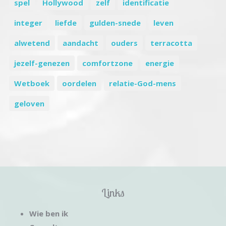
spel
Hollywood
zelf
identificatie
integer
liefde
gulden-snede
leven
alwetend
aandacht
ouders
terracotta
jezelf-genezen
comfortzone
energie
Wetboek
oordelen
relatie-God-mens
geloven
Links
Wie ben ik