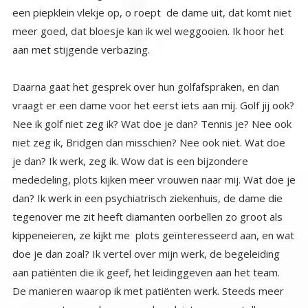
aan met stijgende verbazing.
Daarna gaat het gesprek over hun golfafspraken, en dan
vraagt er een dame voor het eerst iets aan mij. Golf jij ook?
Nee ik golf niet zeg ik? Wat doe je dan? Tennis je? Nee ook
niet zeg ik, Bridgen dan misschien? Nee ook niet. Wat doe
je dan? Ik werk, zeg ik. Wow dat is een bijzondere
mededeling, plots kijken meer vrouwen naar mij. Wat doe je
dan? Ik werk in een psychiatrisch ziekenhuis, de dame die
tegenover me zit heeft diamanten oorbellen zo groot als
kippeneieren, ze kijkt me plots geïnteresseerd aan, en wat
doe je dan zoal? Ik vertel over mijn werk, de begeleiding
aan patiënten die ik geef, het leidinggeven aan het team.
De manieren waarop ik met patiënten werk. Steeds meer
vrouwen stoppen hun gesprek en luisteren, en stellen
vragen. Ook aan de mannen kant, verstommen de
gesprekken, daar wordt ook meegeluisterd. Er wordt van
alles gevraagd, hoe dat gaat als je depressief bent en
opgenomen moet worden, want dat kennen ze ook wel van
mensen in hun omgeving ( of misschien wel van henzelf