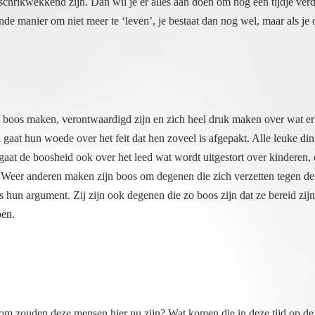
de manier om niet meer te ‘leven’, je bestaat dan nog wel, maar als je o
jd boos maken, verontwaardigd zijn en zich heel druk maken over wat er
l gaat hun woede over het feit dat hen zoveel is afgepakt. Alle leu
en gaat de boosheid ook over het leed wat wordt uitgestort over kindere
c. Weer anderen maken zijn boos om degenen die zich verzetten tegen de
 is hun argument. Zij zijn ook degenen die zo boos zijn dat ze bereid zij
ben.
om zouden deze mensen hier nu zijn? Wat komen die in deze tijd op de 
’ speelden, ook toen waren ze bang en boos en verraadden ze mensen. S
t in de middeleeuwen toen er een grote oorlog gaande was tegen mensen 
egen in de streek waar dat plaatsgreep. Je komt ze tegen in de hoedan
ren. Iedereen wordt nu voor dergelijke heftige uitdagingen gesteld, di
geheeld moeten worden wil de persoon (de ziel) zich verder kunnen on