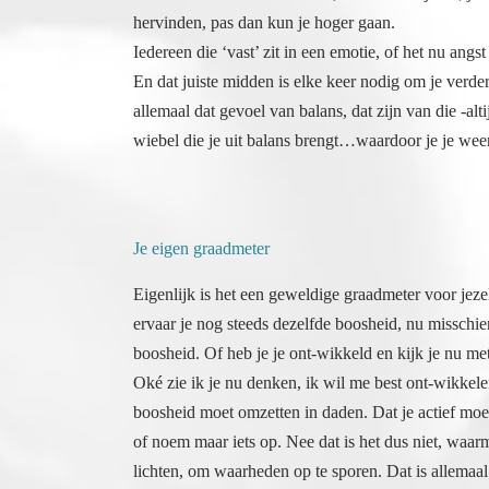
hervinden, pas dan kun je hoger gaan.
Iedereen die ‘vast’ zit in een emotie, of het nu angs
En dat juiste midden is elke keer nodig om je verder
allemaal dat gevoel van balans, dat zijn van die -alt
wiebel die je uit balans brengt…waardoor je je wee
Je eigen graadmeter
Eigenlijk is het een geweldige graadmeter voor jez
ervaar je nog steeds dezelfde boosheid, nu misschie
boosheid. Of heb je je ont-wikkeld en kijk je nu me
Oké zie ik je nu denken, ik wil me best ont-wikkele
boosheid moet omzetten in daden. Dat je actief moet
of noem maar iets op. Nee dat is het dus niet, waar
lichten, om waarheden op te sporen. Dat is allemaal