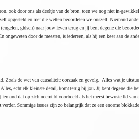
 bron, ook door ons als deeltje van de bron, toen we nog niet in-gewikke
elf opgesteld en met die wetten beoordelen we onszelf. Niemand anders,
(engelen, gidsen) naar jouw leven terug en jij bent degene die beoordeelt
En ongeweten door de meesten, is iedereen, als hij een keer aan de ander
 Zoals de wet van causaliteit: oorzaak en gevolg. Alles wat je uitstuur
s, echt elk kleinste detail, komt terug bij jou. Jij bent degene die het o
ij iemand dat op zich neemt bijvoorbeeld als het meest bewuste lid van een
verder. Sommige issues zijn zo belangrijk dat ze een enorme blokkade vormen,