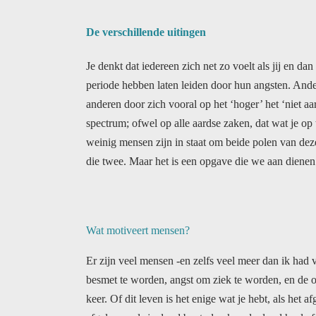
De verschillende uitingen
Je denkt dat iedereen zich net zo voelt als jij en da
periode hebben laten leiden door hun angsten. Ande
anderen door zich vooral op het ‘hoger’ het ‘niet
spectrum; ofwel op alle aardse zaken, dat wat je op t
weinig mensen zijn in staat om beide polen van dezel
die twee. Maar het is een opgave die we aan diene
Wat motiveert mensen?
Er zijn veel mensen -en zelfs veel meer dan ik had 
besmet te worden, angst om ziek te worden, en de on
keer. Of dit leven is het enige wat je hebt, als het 
afgelopen als je dood bent, dan kan de dood heel afs