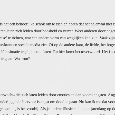
n is het een behoorlijke schok om te zien en horen dat het helemaal niet z
ren laten zich leiden door boosheid en verzet. Weer anderen door neger
 aardse’ te richten, wat een andere vorm van wegkijken kan zijn. Vaak
v-krant en sociale media ziet. Of op de andere kant, de liefde, het hogere
fde situatie tegelijk toe te laten. En hier komt het toverwoord. Het is e
n te gaan. Waarom?
verwacht- die zich laten leiden door emoties en dan vooral angsten. An
derliggende hiervoor is angst om dood te gaan. Nu kan ik me dat voorst
afgelopen is, is het voorbij. Als je in deze illusie en het ons jarenlang 
chrikwekkend zijn. Dan wil je er alles aan doen om nog een tijdje verder 