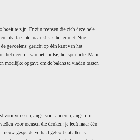
o hoeft te zijn. Er zijn mensen die zich deze hele
en, als ik er niet naar kijk is het er niet. Nog
 zijn de gevoelens, gericht op één kant van het
, het negeren van het aardse, het spirituele. Maar
en moeilijke opgave om de balans te vinden tussen
gst voor virussen, angst voor anderen, angst om
ellen voor mensen die denken: je leeft maar één
op de mouw gespelde verhaal gelooft dat alles is
te kunnen leven. Nu ja verder te kunnen bestaan,