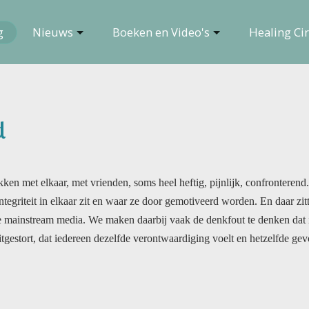
g
Nieuws
Boeken en Video's
Healing Cir
d
 met elkaar, met vrienden, soms heel heftig, pijnlijk, confronterend. 
riteit in elkaar zit en waar ze door gemotiveerd worden. En daar zitten no
ainstream media. We maken daarbij vaak de denkfout te denken dat iederee
itgestort, dat iedereen dezelfde verontwaardiging voelt en hetzelfde gev