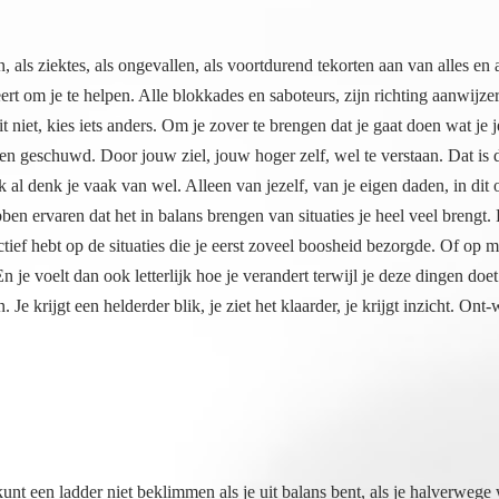
 als ziektes, als ongevallen, als voortdurend tekorten aan van alles en
rt om je te helpen. Alle blokkades en saboteurs, zijn richting aanwijzer
t niet, kies iets anders. Om je zover te brengen dat je gaat doen wat je
 geschuwd. Door jouw ziel, jouw hoger zelf, wel te verstaan. Dat is deg
ok al denk je vaak van wel. Alleen van jezelf, van je eigen daden, in di
ben ervaren dat het in balans brengen van situaties je heel veel breng
tief hebt op de situaties die je eerst zoveel boosheid bezorgde. Of op m
n je voelt dan ook letterlijk hoe je verandert terwijl je deze dingen doe
. Je krijgt een helderder blik, je ziet het klaarder, je krijgt inzicht. On
 kunt een ladder niet beklimmen als je uit balans bent, als je halverwege 