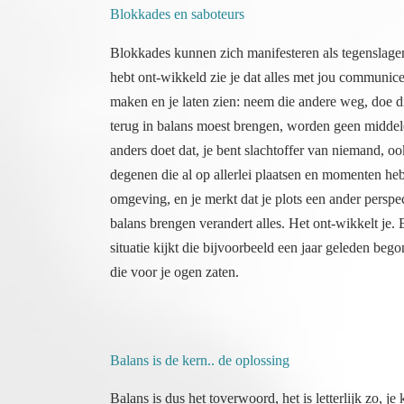
Blokkades en saboteurs
Blokkades kunnen zich manifesteren als tegenslagen,
hebt ont-wikkeld zie je dat alles met jou communicee
maken en je laten zien: neem die andere weg, doe di
terug in balans moest brengen, worden geen middelen
anders doet dat, je bent slachtoffer van niemand, o
degenen die al op allerlei plaatsen en momenten heb
omgeving, en je merkt dat je plots een ander perspec
balans brengen verandert alles. Het ont-wikkelt je. E
situatie kijkt die bijvoorbeeld een jaar geleden begon
die voor je ogen zaten.
Balans is de kern.. de oplossing
Balans is dus het toverwoord, het is letterlijk zo, je