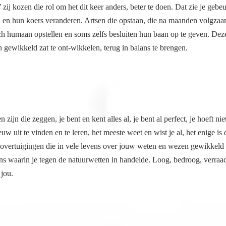
zij kozen die rol om het dit keer anders, beter te doen. Dat zie je geb
 en hun koers veranderen. Artsen die opstaan, die na maanden volgza
ich humaan opstellen en soms zelfs besluiten hun baan op te geven. Dez
 gewikkeld zat te ont-wikkelen, terug in balans te brengen.
 zijn die zeggen, je bent en kent alles al, je bent al perfect, je hoeft nie
euw uit te vinden en te leren, het meeste weet en wist je al, het enige is d
overtuigingen die in vele levens over jouw weten en wezen gewikkeld z
ens waarin je tegen de natuurwetten in handelde. Loog, bedroog, verraa
 jou.