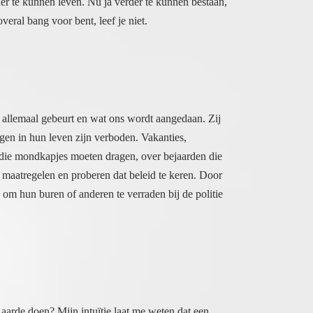
veral bang voor bent, leef je niet.
 allemaal gebeurt en wat ons wordt aangedaan. Zij
ke dingen in hun leven zijn verboden. Vakanties,
n, die mondkapjes moeten dragen, over bejaarden die
 maatregelen en proberen dat beleid te keren. Door
n om hun buren of anderen te verraden bij de politie
aarde doen? Mijn intuïtie laat me weten dat een
ommigen deden dat in een van de vele oorlogen,
met spirituele opvattingen die door de Kerk niet
igheid waarin ze zich herinneren dat ze kathaar
e te maken hebben met vorige levens die dermate
twikkelen. Heb je op die manier leed en schuld