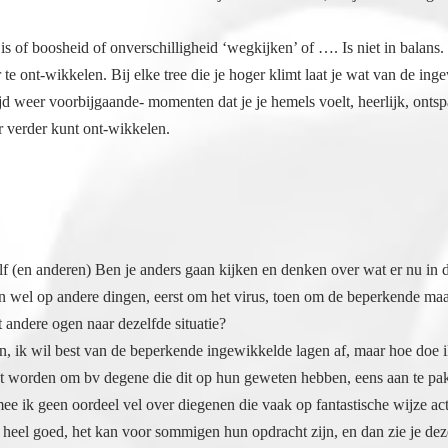
t is of boosheid of onverschilligheid ‘wegkijken’ of …. Is niet in balans.
 te ont-wikkelen. Bij elke tree die je hoger klimt laat je wat van de in
ijd weer voorbijgaande- momenten dat je je hemels voelt, heerlijk, ontspa
r verder kunt ont-wikkelen.
elf (en anderen) Ben je anders gaan kijken en denken over wat er nu in
n wel op andere dingen, eerst om het virus, toen om de beperkende maat
t andere ogen naar dezelfde situatie?
n, ik wil best van de beperkende ingewikkelde lagen af, maar hoe doe i
 worden om bv degene die dit op hun geweten hebben, eens aan te pakken.
mee ik geen oordeel vel over diegenen die vaak op fantastische wijze a
 heel goed, het kan voor sommigen hun opdracht zijn, en dan zie je deze