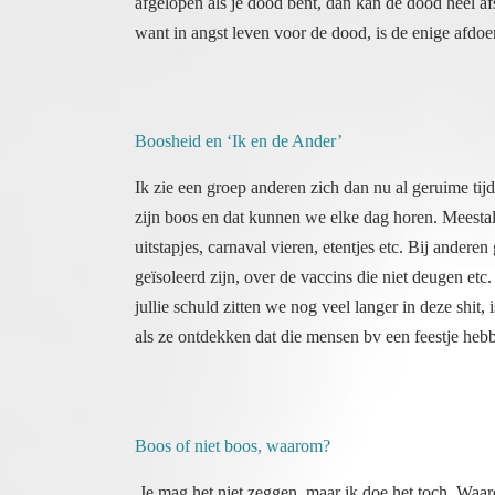
want in angst leven voor de dood, is de enige afdoen
Boosheid en ‘Ik en de Ander’
Ik zie een groep anderen zich dan nu al geruime ti
zijn boos en dat kunnen we elke dag horen. Meesta
uitstapjes, carnaval vieren, etentjes etc. Bij ander
geïsoleerd zijn, over de vaccins die niet deugen et
jullie schuld zitten we nog veel langer in deze shit,
als ze ontdekken dat die mensen bv een feestje heb
Boos of niet boos, waarom?
Je mag het niet zeggen, maar ik doe het toch. Waar
deel van deze mensen al eerder een dergelijke ‘rol
die de wereld in zijn greep hield, anderen deden da
werden getolereerd. Deze mensen kom je nu vooral t
waren, of inquisiteur. Zij mogen het nog eens probe
belangrijk zijn geweest, dat die nu in dit leven 