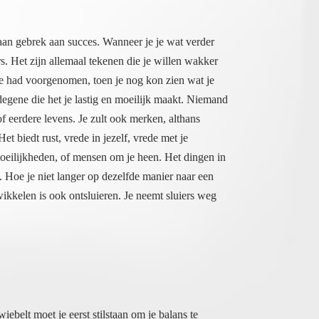
 aan gebrek aan succes. Wanneer je je wat verder
s. Het zijn allemaal tekenen die je willen wakker
 je had voorgenomen, toen je nog kon zien wat je
ene die het je lastig en moeilijk maakt. Niemand
t of eerdere levens. Je zult ook merken, althans
t. Het biedt rust, vrede in jezelf, vrede met je
oeilijkheden, of mensen om je heen. Het dingen in
t. Hoe je niet langer op dezelfde manier naar een
t-wikkelen is ook ontsluieren. Je neemt sluiers weg
wiebelt moet je eerst stilstaan om je balans te