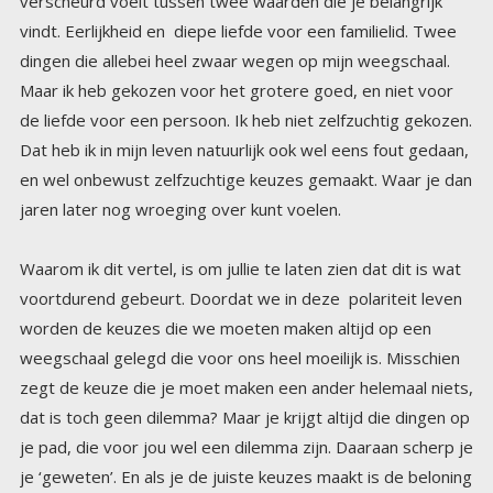
jaren later nog wroeging over kunt voelen.
Waarom ik dit vertel, is om jullie te laten zien dat dit is wat
voortdurend gebeurt. Doordat we in deze polariteit leven
worden de keuzes die we moeten maken altijd op een
weegschaal gelegd die voor ons heel moeilijk is. Misschien
zegt de keuze die je moet maken een ander helemaal niets,
dat is toch geen dilemma? Maar je krijgt altijd die dingen op
je pad, die voor jou wel een dilemma zijn. Daaraan scherp je
je ‘geweten’. En als je de juiste keuzes maakt is de beloning
groot. Soms verlies je iets, maar je krijgt er altijd iets voor
terug. Als er in het universum een deur dichtgaat, gaat er
ergens anders in datzelfde universum een open. Ik kreeg in
plaats van dat ooit dierbare familielid een niet biologisch
familielid. En de band met mijn andere biologische
familieleden is veel beter geworden., en dat zijn hele fijne
cadeaus. Ook in werksituaties heb ik al voor dergelijke
dilemma’s gestaan, dilemma’s waar momenteel veel
mensen mee te maken hebben. Lastige en vaak heel