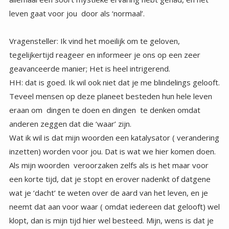
leven gaat voor jou door als ‘normaal’.
Vragensteller: Ik vind het moeilijk om te geloven,
tegelijkertijd reageer en informeer je ons op een zeer
geavanceerde manier; Het is heel intrigerend.
HH: dat is goed. Ik wil ook niet dat je me blindelings gelooft.
Teveel mensen op deze planeet besteden hun hele leven
eraan om dingen te doen en dingen te denken omdat
anderen zeggen dat die ‘waar’ zijn.
Wat ik wil is dat mijn woorden een katalysator ( verandering
inzetten) worden voor jou. Dat is wat we hier komen doen.
Als mijn woorden veroorzaken zelfs als is het maar voor
een korte tijd, dat je stopt en erover nadenkt of datgene
wat je ‘dacht’ te weten over de aard van het leven, en je
neemt dat aan voor waar ( omdat iedereen dat gelooft) wel
klopt, dan is mijn tijd hier wel besteed. Mijn, wens is dat je
een authentiek mens wordt, die denkt en voelt en beslist
voor zichzelf, wat voelt als ‘Waar’ voor jou. Ik wens je geluk