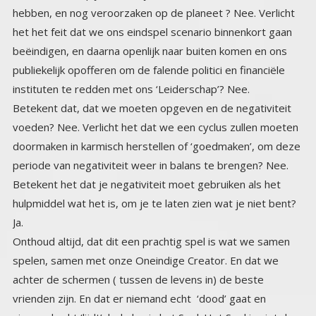
instituten te redden met ons ‘Leiderschap’? Nee.
Betekent dat, dat we moeten opgeven en de negativiteit
voeden? Nee. Verlicht het dat we een cyclus zullen moeten
doormaken in karmisch herstellen of ‘goedmaken’, om deze
periode van negativiteit weer in balans te brengen? Nee.
Betekent het dat je negativiteit moet gebruiken als het
hulpmiddel wat het is, om je te laten zien wat je niet bent?
Ja.
Onthoud altijd, dat dit een prachtig spel is wat we samen
spelen, samen met onze Oneindige Creator. En dat we
achter de schermen ( tussen de levens in) de beste
vrienden zijn. En dat er niemand echt ‘dood’ gaat en
niemand echt ‘lijdt’, behalve in het Spel. Het Spel is niet de
werkelijkheid. De Werkelijkheid is de Werkelijkheid, en je
hebt de Macht en de Kracht om jouw werkelijkheid te laten
zien in het Spel, wanneer je doorhebt en hebt geleerd hoe