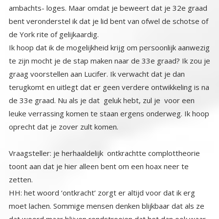
de York rite of gelijkaardig.
Ik hoop dat ik de mogelijkheid krijg om persoonlijk aanwezig
te zijn mocht je de stap maken naar de 33e graad? Ik zou je
graag voorstellen aan Lucifer. Ik verwacht dat je dan
terugkomt en uitlegt dat er geen verdere ontwikkeling is na
de 33e graad. Nu als je dat geluk hebt, zul je voor een
leuke verrassing komen te staan ergens onderweg. Ik hoop
oprecht dat je zover zult komen.
Vraagsteller: je herhaaldelijk ontkrachtte complottheorie
toont aan dat je hier alleen bent om een hoax neer te
zetten.
HH: het woord ‘ontkracht’ zorgt er altijd voor dat ik erg
moet lachen. Sommige mensen denken blijkbaar dat als ze
dat woord maar blijven rondstrooien dat het dan ook waar
wordt. De overgrote meerderheid van de zogenaamde
‘ontmaskeringen’ vertonen meer onvolkomenheden dan
de complottheorieën die ze ermee het zwijgen op willen