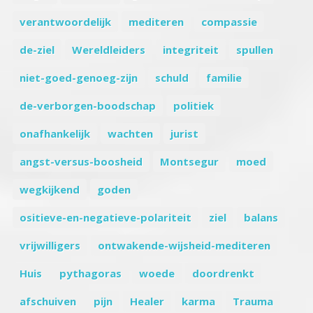
verantwoordelijk
mediteren
compassie
de-ziel
Wereldleiders
integriteit
spullen
niet-goed-genoeg-zijn
schuld
familie
de-verborgen-boodschap
politiek
onafhankelijk
wachten
jurist
angst-versus-boosheid
Montsegur
moed
wegkijkend
goden
ositieve-en-negatieve-polariteit
ziel
balans
vrijwilligers
ontwakende-wijsheid-mediteren
Huis
pythagoras
woede
doordrenkt
afschuiven
pijn
Healer
karma
Trauma