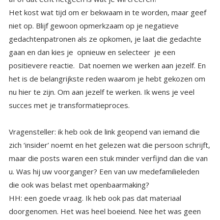
Het kost wat tijd om er bekwaam in te worden, maar geef
niet op. Blijf gewoon opmerkzaam op je negatieve
gedachtenpatronen als ze opkomen, je laat die gedachte
gaan en dan kies je opnieuw en selecteer je een
positievere reactie. Dat noemen we werken aan jezelf. En
het is de belangrijkste reden waarom je hebt gekozen om
nu hier te zijn. Om aan jezelf te werken. Ik wens je veel
succes met je transformatieproces.
Vragensteller: ik heb ook de link geopend van iemand die
zich ‘insider’ noemt en het gelezen wat die persoon schrijft,
maar die posts waren een stuk minder verfijnd dan die van
u. Was hij uw voorganger? Een van uw medefamilieleden
die ook was belast met openbaarmaking?
HH: een goede vraag. Ik heb ook pas dat materiaal
doorgenomen. Het was heel boeiend. Nee het was geen
voorganger van mij. En geen openbaarmaking waar ik van
op de hoogte ben, als het van ‘mijn’ familie zou zijn zou dat
vreemd zijn. Ik las dat hij zichzelf benoemde als lid van een
minderheids groep en bepaalde aanwijzingen uit zijn