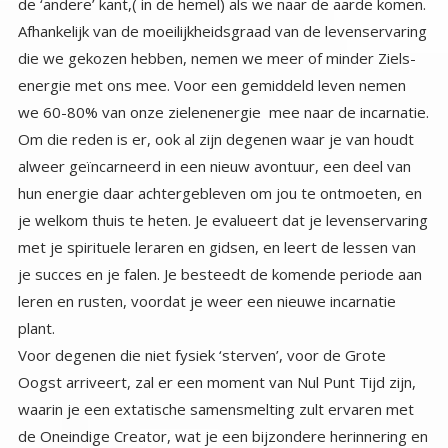
plant.
Voor degenen die niet fysiek ‘sterven’, voor de Grote
Oogst arriveert, zal er een moment van Nul Punt Tijd zijn,
waarin je een extatische samensmelting zult ervaren met
de Oneindige Creator, wat je een bijzondere herinnering en
verzekering zal meegeven van wie en wat je werkelijk bent,
voordat de sluier van vergetelheid weer over je heen gaat,
en je wordt getransporteerd naar de plaats die op jou
wacht. Afhankelijk van het feit of je ons gaat vergezellen in
de 4e dimensie negatief (dat is onwaarschijnlijk) of dat je
promoveert naar de 4e positieve dimensie ( dat is
mogelijk) of gaat naar een andere vergelijkbare 3e
dimensie planeet ( voor de hand-warme) om verder te
gaan in het leren, hoeveel cyclussen je ook nodig zal
hebben om te kunnen promoveren naar de 4e positieve
dimensie. Degenen in deze groep zullen geen enkele
herinnering hebben aan de tijd van hun transitie. Het zal net
zijn alsof er niets is veranderd, behalve dat je de
herinnering bij je zult hebben van je Nul Punt, ervaring om
je te bemoedigen. Je herinnert je niets van de recente
Oogst ervaring van het huidige leven. Het is net alsof jullie
allemaal een soort mystieke ervaring hebt gehad, en het