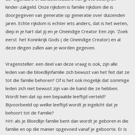
deze dingen zullen aan je worden gegeven.
Vragensteller: een deel van deze vraag is ook, zijn alle
leden van die bloedlijnfamilie zich bewust van het feit dat ze
tot die familie behoren? Of is het ook mogelijk dat sommige
leden zich niet bewust zijn van de band die ze hebben.
Wordt hen dat op een bepaalde leeftijd verteld?
Bijvoorbeeld op welke leeftijd wordt je ingelicht dat je
behoort tot de Familie?
HH: als je Bloedlijn familie bent dan wordt je geboren in die
familie en op die manier opgevoed vanaf je geboorte. Er is
geen andere manier. Ik wil duidelijkheid scheppen over
deze bloedlijn kwesties. Degenen die jullie kennen zijn van
de aardse aftakkingen. Ja zij hebben hun plaats in de familie
, maar de aftakkingen met de Echte Macht komen niet van