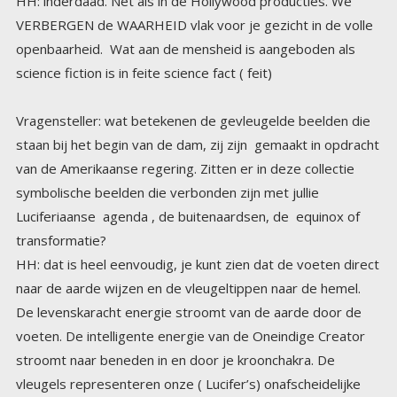
HH: inderdaad. Net als in de Hollywood producties. We
VERBERGEN de WAARHEID vlak voor je gezicht in de volle
openbaarheid. Wat aan de mensheid is aangeboden als
science fiction is in feite science fact ( feit)
Vragensteller: wat betekenen de gevleugelde beelden die
staan bij het begin van de dam, zij zijn gemaakt in opdracht
van de Amerikaanse regering. Zitten er in deze collectie
symbolische beelden die verbonden zijn met jullie
Luciferiaanse agenda , de buitenaardsen, de equinox of
transformatie?
HH: dat is heel eenvoudig, je kunt zien dat de voeten direct
naar de aarde wijzen en de vleugeltippen naar de hemel.
De levenskaracht energie stroomt van de aarde door de
voeten. De intelligente energie van de Oneindige Creator
stroomt naar beneden in en door je kroonchakra. De
vleugels representeren onze ( Lucifer’s) onafscheidelijke
verbinding met het Goddelijke.(de Oneindige Creator) Je
kunt ook zien dat de figuur zit. De ‘zetel’ van onze
(Lucifer’s) macht verbindt Hemel en Aarde, en alles gebeurt