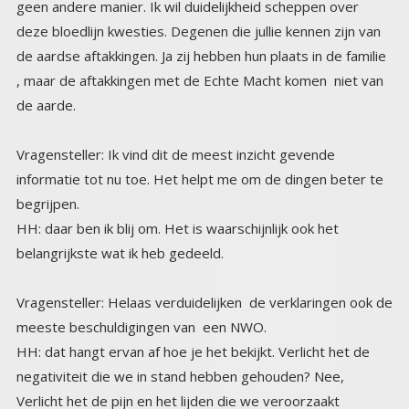
de aarde.
Vragensteller: Ik vind dit de meest inzicht gevende
informatie tot nu toe. Het helpt me om de dingen beter te
begrijpen.
HH: daar ben ik blij om. Het is waarschijnlijk ook het
belangrijkste wat ik heb gedeeld.
Vragensteller: Helaas verduidelijken de verklaringen ook de
meeste beschuldigingen van een NWO.
HH: dat hangt ervan af hoe je het bekijkt. Verlicht het de
negativiteit die we in stand hebben gehouden? Nee,
Verlicht het de pijn en het lijden die we veroorzaakt
hebben, en nog veroorzaken op de planeet ? Nee. Verlicht
het het feit dat we ons eindspel scenario binnenkort gaan
beëindigen, en daarna openlijk naar buiten komen en ons
publiekelijk opofferen om de falende politici en financiële