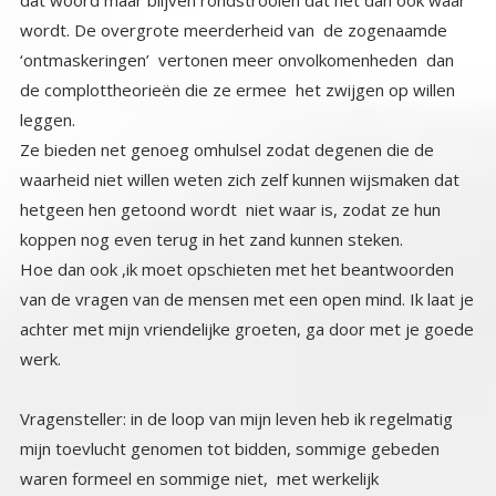
leggen.
Ze bieden net genoeg omhulsel zodat degenen die de
waarheid niet willen weten zich zelf kunnen wijsmaken dat
hetgeen hen getoond wordt niet waar is, zodat ze hun
koppen nog even terug in het zand kunnen steken.
Hoe dan ook ,ik moet opschieten met het beantwoorden
van de vragen van de mensen met een open mind. Ik laat je
achter met mijn vriendelijke groeten, ga door met je goede
werk.
Vragensteller: in de loop van mijn leven heb ik regelmatig
mijn toevlucht genomen tot bidden, sommige gebeden
waren formeel en sommige niet, met werkelijk
verbazingwekkende en bijna onmiddellijke fysieke
resultaten. Ik heb deze resultaten ter harte genomen als
een persoonlijk bewijs dat sommige hogere krachten
kunnen reageren op een betekenisvolle wijze, tenminste
voor mij en misschien voor iedereen. Toch houd ik er nog
altijd rekening mee dat het toeval was. Kunt u vanuit uw
gezichtspunt zo vriendelijk zijn om deze gebeurtenissen