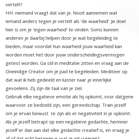
vertelt?
HH: niemand vraagt dat van je. Nooit aannemen wat
iemand anders tegen je vertelt als ‘de waarheid’. Je doel
hier is om je ‘eigen waarheid’ te vinden. Soms kunnen
anderen je daarbij helpen door je wat begeleiding te
bieden, maar voordat hun waarheid jouw waarheid kan
worden moet het door jouw onderscheidingsvermogen
getest worden. Ga stil in meditatie zitten en vraag aan de
Oneindige Creator om je pad te begeleiden. Mediteer op
dat wat ik heb gedeeld en luister naar je innerlijke
gevoelens. Zij zijn de taal van je ziel.
Gebruik elke negatieve emotie als hij opkomt, voor datgene
waarvoor ze bedoeld zijn, een gereedschap. Train jezelf
om je ervan bewust te zijn als er negativiteit in je opkomt.
Als je jezelf betrapt op een negatieve gedachte, herinner
jezelf er dan aan dat elke gedachte creatief is, en vraag je
af of dat echt hetgeen is wat je wil creëren?