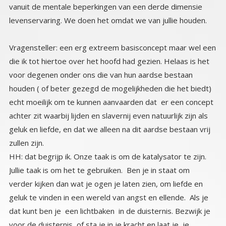
levenservaring. We doen het omdat we van jullie houden.
Vragensteller: een erg extreem basisconcept maar wel een
die ik tot hiertoe over het hoofd had gezien. Helaas is het
voor degenen onder ons die van hun aardse bestaan
houden ( of beter gezegd de mogelijkheden die het biedt)
echt moeilijk om te kunnen aanvaarden dat er een concept
achter zit waarbij lijden en slavernij even natuurlijk zijn als
geluk en liefde, en dat we alleen na dit aardse bestaan vrij
zullen zijn.
HH: dat begrijp ik. Onze taak is om de katalysator te zijn.
Jullie taak is om het te gebruiken. Ben je in staat om
verder kijken dan wat je ogen je laten zien, om liefde en
geluk te vinden in een wereld van angst en ellende. Als je
dat kunt ben je een lichtbaken in de duisternis. Bezwijk je
voor de duisternis, of sta je in je kracht en laat je je
Goddelijk innerlijk licht schijnen? Jij bent de enige die dat