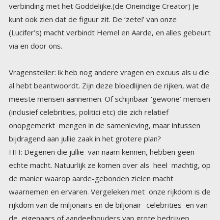
via en door ons.
Vragensteller: ik heb nog andere vragen en excuus als u die
al hebt beantwoordt. Zijn deze bloedlijnen de rijken, wat de
meeste mensen aannemen. Of schijnbaar ‘gewone’ mensen
(inclusief celebrities, politici etc) die zich relatief
onopgemerkt mengen in de samenleving, maar intussen
bijdragend aan jullie zaak in het grotere plan?
HH: Degenen die jullie van naam kennen, hebben geen
echte macht. Natuurlijk ze komen over als heel machtig, op
de manier waarop aarde-gebonden zielen macht
waarnemen en ervaren. Vergeleken met onze rijkdom is de
rijkdom van de miljonairs en de biljonair -celebrities en van
de eigenaars of aandeelhouders van grote bedrijven
kinder-zakgeld. Onze rijkdom is familie rijkdom die is
doorgegeven van generatie op generatie over duizenden
jaren. Echte rijkdom is echter iets anders, dat is het weten,
diep in je hart dat jij en je Oneindige Creator Een zijn. ‘Zoek
eerst het Koninkrijk Gods ( de Oneindige Creator) en al