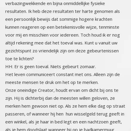
toe te lichten?
HH: Er is geen toeval. Niets gebeurt zomaar.
Het leven communiceert constant met ons. Alleen zijn de
meeste mensen te druk om het op te merken.
Onze oneindige Creator, houdt ervan om dicht bij ons te
zijn. Hij is dichterbij dan de meesten willen geloven, ze
merken hem gewoon niet op. Als ze hem elke dag op straat
passeren, of wanneer hij hen hun wisselgeld terug geeft in
een winkel, als je haar in bed legt en een nachtzoen geeft,
als je hem doodslaat wanneer hij op je badkamermuur
omhoog loopt om terug naar zijn web te klimmen. Als er