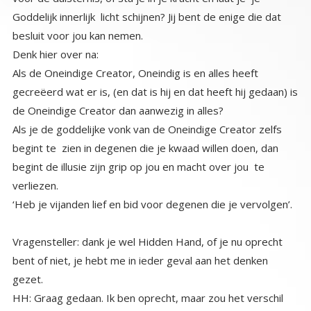
besluit voor jou kan nemen.
Denk hier over na:
Als de Oneindige Creator, Oneindig is en alles heeft
gecreëerd wat er is, (en dat is hij en dat heeft hij gedaan) is
de Oneindige Creator dan aanwezig in alles?
Als je de goddelijke vonk van de Oneindige Creator zelfs
begint te zien in degenen die je kwaad willen doen, dan
begint de illusie zijn grip op jou en macht over jou te
verliezen.
‘Heb je vijanden lief en bid voor degenen die je vervolgen’.
Vragensteller: dank je wel Hidden Hand, of je nu oprecht
bent of niet, je hebt me in ieder geval aan het denken
gezet.
HH: Graag gedaan. Ik ben oprecht, maar zou het verschil
maken als ik dat niet zou zijn? Onthoud het is niet de
boodschapper die belangrijk is maar het is de inhoud van de
boodschap die er toe doet. Ik wens je veel geluk op je reis
naar huis. We zien elkaar aan de andere kant, en we zullen
samen hartelijk lachen om de rollen die we hebben