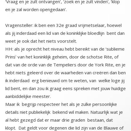
‘Vraag en je zult ontvangen’, ‘zoek en je zult vinden’, ‘klop
en je zal worden opengedaan’.
Vragensteller: ik ben een 32e graad vrijmetselaar, hoewel
als jij inderdaad een lid van de koninklijke bloedlijn bent dan
weet je ook dat het niets voorstelt.
HH: als je oprecht het niveau hebt bereikt van de ‘sublieme
Prins’ van het koninklijk geheim, door de schotse Rite, of
dat van de orde van de Tempeliers door de York Rite, en je
hebt niets geleerd over de waarheden van creëren dan ben
ik inderdaad erg benieuwd om te weten, van welke loge jij
lid bent, en dan zou ik graag eens spreken met jouw huidige
aanbiddelijke meester.
Maar ik begrijp respecteer het als je zulke persoonlijke
details niet publiekelijk bekend wil maken. Natuurlijk wat je
al hebt gezegd dat er maar drie graden bestaan, dat
klopt. Dat geldt voor degenen die lid zijn van de Blauwe of
ambachts- loges. Maar omdat je beweert dat je 32e graad
bent veronderstel ik dat je lid bent van ofwel de schotse of