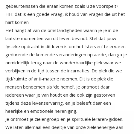
gebeurtenissen die eraan komen zoals u ze voorspelt?
HH: dat is een goede vraag, ik houd van vragen die uit het
hart komen.
Het hangt af van de omstandigheden waarin je je in de
laatste momenten van dit leven bevindt. Stel dat jouw
fysieke opdracht in dit leven is om het ‘sterven’ te ervaren
gedurende de komende veranderingen op aarde, dan ga je
onmiddellijk terug naar de wonderbaarlijke plek waar we
verblijven in de tijd tussen de incarnaties. De plek die we
tijd/ruimte of anti-materie noemen. Dit is de plek die
mensen benoemen als ‘de hemel’. Je ontmoet daar
iedereen waar je van houdt en die ook zijn gestorven
tijdens deze levenservaring, en je beleeft daar een
heerlijke en emotionele hereniging.
Je ontmoet je zielengroep en je spirituele leraren/gidsen.
We laten allemaal een deeltje van onze zielenenergie aan
de ‘andere’ kant,( in de hemel) als we naar de aarde komen.
Afhankelijk van de moeilijkheidsgraad van de levenservaring
die we gekozen hebben, nemen we meer of minder Ziels-
energie met ons mee. Voor een gemiddeld leven nemen
we 60-80% van onze zielenenergie mee naar de incarnatie.
Om die reden is er, ook al zijn degenen waar je van houdt
alweer geïncarneerd in een nieuw avontuur, een deel van
hun energie daar achtergebleven om jou te ontmoeten, en
je welkom thuis te heten. Je evalueert dat je levenservaring
met je spirituele leraren en gidsen, en leert de lessen van
je succes en je falen. Je besteedt de komende periode aan
leren en rusten, voordat je weer een nieuwe incarnatie