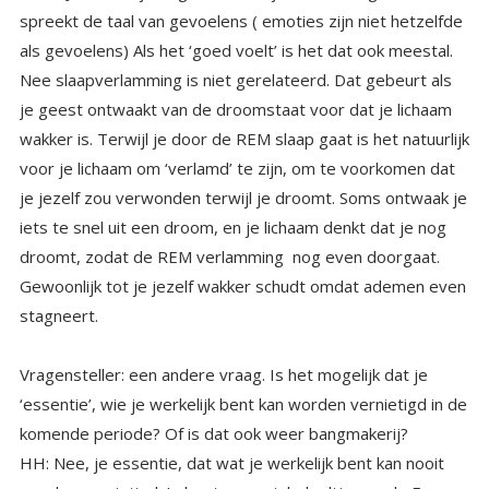
als gevoelens) Als het ‘goed voelt’ is het dat ook meestal.
Nee slaapverlamming is niet gerelateerd. Dat gebeurt als
je geest ontwaakt van de droomstaat voor dat je lichaam
wakker is. Terwijl je door de REM slaap gaat is het natuurlijk
voor je lichaam om ‘verlamd’ te zijn, om te voorkomen dat
je jezelf zou verwonden terwijl je droomt. Soms ontwaak je
iets te snel uit een droom, en je lichaam denkt dat je nog
droomt, zodat de REM verlamming nog even doorgaat.
Gewoonlijk tot je jezelf wakker schudt omdat ademen even
stagneert.
Vragensteller: een andere vraag. Is het mogelijk dat je
‘essentie’, wie je werkelijk bent kan worden vernietigd in de
komende periode? Of is dat ook weer bangmakerij?
HH: Nee, je essentie, dat wat je werkelijk bent kan nooit
worden vernietigd. Je bent een uniek deeltje van de Ene
Oneindige Creator, je bent een eeuwige ziel, je verblijft
even tijdelijk in een fysiek omhulsel dat je een aards
kostuum zou kunnen noemen. Je aards kostuum zal
verdwijnen, maar JIJ kunt niet sterven. Niets kan de
Oneindige Creator vernietigen en jij en de Oneindige