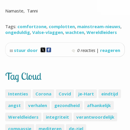
Namaste, Tanni
Tags:
comfortzone
,
complotten
,
mainstream-nieuws
,
ongeduldig
,
Valse-vlaggen
,
wachten
,
Wereldleiders
stuur door
0 reacties
|
reageren
Tag Cloud
Intenties
Corona
Covid
je-Hart
eindtijd
angst
verhalen
gezondheid
afhankelijk
Wereldleiders
integriteit
verantwoordelijk
compassie
mediteren
de-ziel