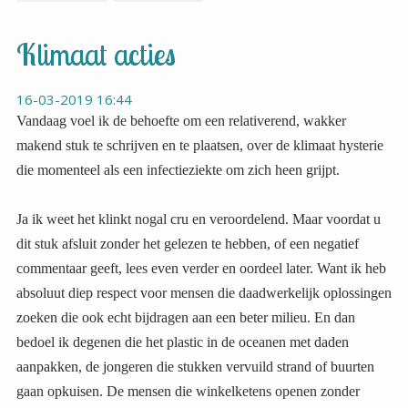
Klimaat acties
16-03-2019 16:44
Vandaag voel ik de behoefte om een relativerend, wakker
makend stuk te schrijven en te plaatsen, over de klimaat hysterie
die momenteel als een infectieziekte om zich heen grijpt.
Ja ik weet het klinkt nogal cru en veroordelend. Maar voordat u
dit stuk afsluit zonder het gelezen te hebben, of een negatief
commentaar geeft, lees even verder en oordeel later. Want ik heb
absoluut diep respect voor mensen die daadwerkelijk oplossingen
zoeken die ook echt bijdragen aan een beter milieu. En dan
bedoel ik degenen die het plastic in de oceanen met daden
aanpakken, de jongeren die stukken vervuild strand of buurten
gaan opkuisen. De mensen die winkelketens openen zonder
plastic verpakkingen. Chapeau! Daar hebben we wat aan. Als er
dan ook nog wat meer educatie wordt geboden over het
verantwoord omgaan met wat je koopt en gebruikt. (Elektrische
auto’s zijn aantoonbaar meer vervuilend dan dieselauto’s bij
voorbeeld. Dat je voedsel in plastic verpakking beter kunt laten
liggen en in je eigen tas los meenemen etc. dan gaat het zeker
vooruit. Al dit soort persoonlijke en groeps-initiatieven juich ik
toe en ben zelf ook bewust bezig waar mogelijk. Maar daar wil