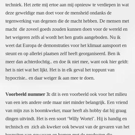
hypocrisie.. en daar weiger ik aan mee te doen.
Voorbeeld nummer 3:
dit is een voorbeeld ook voor het milieu
van een iets andere orde maar niet minder belangrijk. Een vriend
van mijn zus is boomkweker, maar heeft als hobby dat hij graag
dingen uitvindt. Het is een soort ‘Willy Wortel’. Hij is handig en
technisch en zich als kweker ook bewust van de gevaren van het
bespuiten van gewassen en bomen met de producten die
bedrijven als Bayer en Monsanto op de markt brengen. Hij vindt
na verloop van tijd een spuitmachine uit die zo efficiënt is
afgesteld dat de boer, 30% minder spuitstof ( lees vergif) nodig
heeft om zijn gewas te bespuiten met hetzelfde resultaat. Ook is
er met dit apparaat geen verwaaiing (emissie) van de spuitstof,
ideaal dus zou je zeggen? De bio-buren van een spuitende boer
hoeven minder zorg te hebben voor hun gewassen. Als dat geen
stap is op weg naar een schoner milieu, minder luchtvervuiling
door de gifstoffen, minder dode bijen etc etc. Dus hij stapt met
zijn volledig ontwikkelde plan en een schaalmodel naar de
landbouw-universiteit van Wageningen. De broedplaats voor
agrarische kennis in Nederland, en misschien ook wel in
Europa. En wat schetste zijn verbazing. Ze zijn niet
geïnteresseerd, ze wijzen hem af, en nee erger nog, ze gaan hem
tegenwerken. In Nederland krijgt hij dank zij deze organisatie (
die wordt gesponsord door Bayer, en na de fusie ook Monsanto)
geen poot aan de grond. Hij leurt met zijn ideeën, nobody is