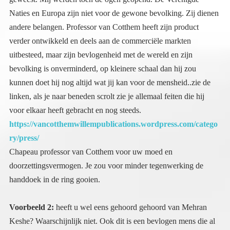
voor elkaar heeft gebracht en nog steeds.
https://vancotthemwillempublications.wordpress.com/catego
ry/press/
Chapeau professor van Cotthem voor uw moed en
doorzettingsvermogen. Je zou voor minder tegenwerking de
handdoek in de ring gooien.
Voorbeeld 2:
heeft u wel eens gehoord gehoord van Mehran
Keshe? Waarschijnlijk niet. Ook dit is een bevlogen mens die al
zijn wetenschappelijke kennis wil inzetten ten goede van de
mensheid en vooral om vrede te bewerkstelligen. Als geboren
Iraniër weet hij als geen ander wat oorlog en destructie doet met
de mens. Hij is een zeer gedreven ingenieur, en hij heeft alles
onderzocht op het gebied van de ‘vrije energie’. Plasma energie
etc. heeft zich op het pad van Tesla en Einstein begeven en
dingen die zij al ontdekten verder ontwikkeld en op een
dergelijke manier dat het mogelijk is om energie op te wekken
zonder enig gebruik van fossiele of andere schade aan de natuur