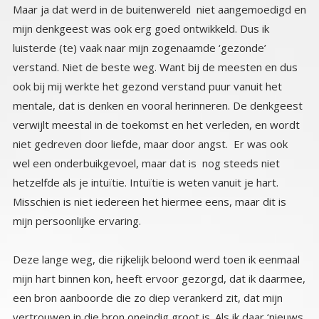
Maar ja dat werd in de buitenwereld niet aangemoedigd en
mijn denkgeest was ook erg goed ontwikkeld. Dus ik
luisterde (te) vaak naar mijn zogenaamde ‘gezonde’
verstand. Niet de beste weg. Want bij de meesten en dus
ook bij mij werkte het gezond verstand puur vanuit het
mentale, dat is denken en vooral herinneren. De denkgeest
verwijlt meestal in de toekomst en het verleden, en wordt
niet gedreven door liefde, maar door angst. Er was ook
wel een onderbuikgevoel, maar dat is nog steeds niet
hetzelfde als je intuïtie. Intuïtie is weten vanuit je hart.
Misschien is niet iedereen het hiermee eens, maar dit is
mijn persoonlijke ervaring.
Deze lange weg, die rijkelijk beloond werd toen ik eenmaal
mijn hart binnen kon, heeft ervoor gezorgd, dat ik daarmee,
een bron aanboorde die zo diep verankerd zit, dat mijn
vertrouwen in die bron oneindig groot is. Als ik daar ‘nieuws
‘ hoor, of antwoord krijg op mijn vragen, dan weet ik dat het
waar is. Ze geven eigenlijk nooit een periode of exacte tijd
aan, want tijd is flexibel. Tijd is als was, kneedbaar en dus
veranderlijk, wij bepalen zelf door ons ‘zijn’ of iets snel of
traag gaat gebeuren. Het ligt gedeeltelijk vast, maar niet
helemaal. Dat is natuurlijk ook zo frustrerend, ook nu: nu er
steeds is gezegd, dan gaat het gebeuren, en nu staat het