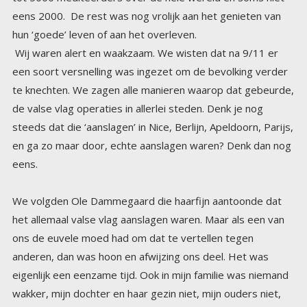
hun ‘goede’ leven of aan het overleven.
Wij waren alert en waakzaam. We wisten dat na 9/11 er
een soort versnelling was ingezet om de bevolking verder
te knechten. We zagen alle manieren waarop dat gebeurde,
de valse vlag operaties in allerlei steden. Denk je nog
steeds dat die ‘aanslagen’ in Nice, Berlijn, Apeldoorn, Parijs,
en ga zo maar door, echte aanslagen waren? Denk dan nog
eens.
We volgden Ole Dammegaard die haarfijn aantoonde dat
het allemaal valse vlag aanslagen waren. Maar als een van
ons de euvele moed had om dat te vertellen tegen
anderen, dan was hoon en afwijzing ons deel. Het was
eigenlijk een eenzame tijd. Ook in mijn familie was niemand
wakker, mijn dochter en haar gezin niet, mijn ouders niet,
mijn zussen niet. En in bijna alle vriendenkringen waar ik in
verkeerde, was er niemand met wie ik over deze dingen
kon praten. Allemaal geloofden ze het narratief uit de
kranten en tv.. Hun argumenten leken zo logisch: het kan
nooit zo zijn dat de overheid het slecht met je voorheeft.
Ook bedrijven hebben natuurlijk ook het goede met je voor,
wat denk je nu toch. En een samenzwering dat kan toch
helemaal niet, dan zou er echt wel iemand met het nieuws
naar buiten komen. Nee zo’n geheim in niet houdbaar in een
grote groep. Op dat moment wist ik nog niet van de
pedofiele satanische feestjes waar kinderen worden
geofferd. En de chantage die daarmee wordt gepleegd, en
de straffen als je uit de school durfde klappen. Nee dat wist
ik toen nog allemaal niet. En toen ik daarover hoorde,
reageerde ik net zoals de gemiddelde burger, Nee dat is
echt niet waar, dat doen mensen niet, die hebben toch zelf
ook kinderen. Dat duurde even voor ik voldoende bewijs
had gezien om te kunnen geloven dat dit wel waar is, en