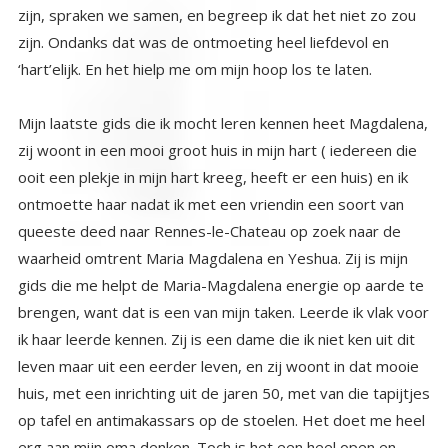
‘hart’elijk. En het hielp me om mijn hoop los te laten.
Mijn laatste gids die ik mocht leren kennen heet Magdalena,
zij woont in een mooi groot huis in mijn hart ( iedereen die
ooit een plekje in mijn hart kreeg, heeft er een huis) en ik
ontmoette haar nadat ik met een vriendin een soort van
queeste deed naar Rennes-le-Chateau op zoek naar de
waarheid omtrent Maria Magdalena en Yeshua. Zij is mijn
gids die me helpt de Maria-Magdalena energie op aarde te
brengen, want dat is een van mijn taken. Leerde ik vlak voor
ik haar leerde kennen. Zij is een dame die ik niet ken uit dit
leven maar uit een eerder leven, en zij woont in dat mooie
huis, met een inrichting uit de jaren 50, met van die tapijtjes
op tafel en antimakassars op de stoelen. Het doet me heel
erg aan mijn oma denken. Toch is het een heel open en
moderne vrouw, en spreken met haar is heel fijn. Ze vertelt
me ook niet wat ik moet doen, maar wel wat ik goed heb
gedaan. En als ik vragen stel geeft ze wel mooie