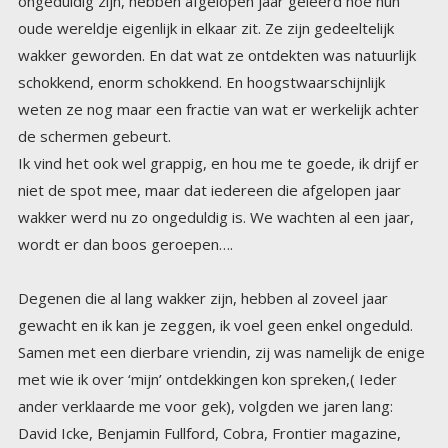
de schermen gebeurt.
Ik vind het ook wel grappig, en hou me te goede, ik drijf er
niet de spot mee, maar dat iedereen die afgelopen jaar
wakker werd nu zo ongeduldig is. We wachten al een jaar,
wordt er dan boos geroepen….
Degenen die al lang wakker zijn, hebben al zoveel jaar
gewacht en ik kan je zeggen, ik voel geen enkel ongeduld.
Samen met een dierbare vriendin, zij was namelijk de enige
met wie ik over ‘mijn’ ontdekkingen kon spreken,( Ieder
ander verklaarde me voor gek), volgden we jaren lang:
David Icke, Benjamin Fullford, Cobra, Frontier magazine,
WanttoKNow, Mike Adams, de Health Ranger, Alex Jones,
Ole Dammegard, James Corbett en vele anderen. Ook las
ik veel boeken over deze onderwerpen, en probeerde