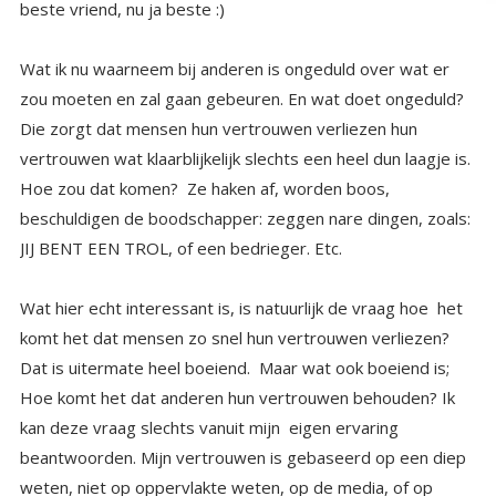
beste vriend, nu ja beste :)
Wat ik nu waarneem bij anderen is ongeduld over wat er
zou moeten en zal gaan gebeuren. En wat doet ongeduld?
Die zorgt dat mensen hun vertrouwen verliezen hun
vertrouwen wat klaarblijkelijk slechts een heel dun laagje is.
Hoe zou dat komen? Ze haken af, worden boos,
beschuldigen de boodschapper: zeggen nare dingen, zoals:
JIJ BENT EEN TROL, of een bedrieger. Etc.
Wat hier echt interessant is, is natuurlijk de vraag hoe het
komt het dat mensen zo snel hun vertrouwen verliezen?
Dat is uitermate heel boeiend. Maar wat ook boeiend is;
Hoe komt het dat anderen hun vertrouwen behouden? Ik
kan deze vraag slechts vanuit mijn eigen ervaring
beantwoorden. Mijn vertrouwen is gebaseerd op een diep
weten, niet op oppervlakte weten, op de media, of op
anderen. Mijn echte weten zit in mij en wat ik aangereikt
krijg toets ik daar. Dat helpt me om te onderscheiden wat
de moeite waard is om te vertrouwen en wat niet. Heb ik
dan nooit twijfels? Ja natuurlijk wel, maar dat is zeldzaam.
Soms reikt iemand die ik hoog acht iets aan waardoor ik ga
twijfelen, maar even stilstaan en de vraag vanbinnen