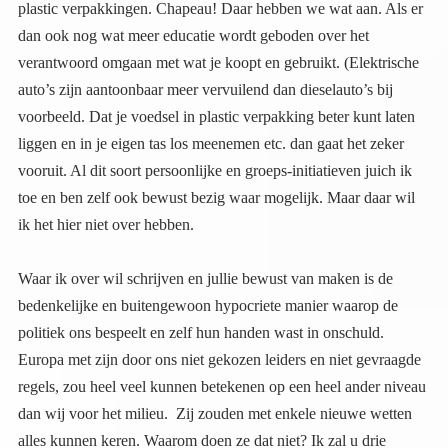
ik het hier niet over hebben.
Waar ik over wil schrijven en jullie bewust van maken is de
bedenkelijke en buitengewoon hypocriete manier waarop de
politiek ons bespeelt en zelf hun handen wast in onschuld.
Europa met zijn door ons niet gekozen leiders en niet gevraagde
regels, zou heel veel kunnen betekenen op een heel ander niveau
dan wij voor het milieu. Zij zouden met enkele nieuwe wetten
alles kunnen keren. Waarom doen ze dat niet? Ik zal u drie
waargebeurde voorbeelden geven waarin zij iets groots hadden
kunnen doen, voor de aarde de natuur en de mensheid, iets wat