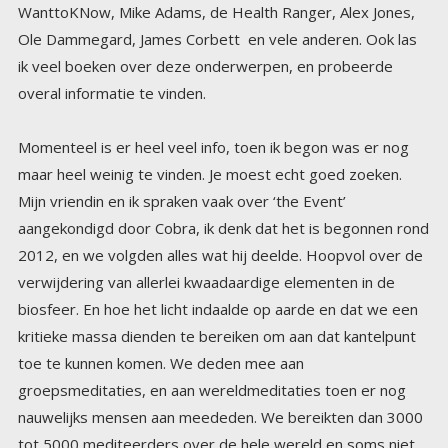
overal informatie te vinden.
Momenteel is er heel veel info, toen ik begon was er nog
maar heel weinig te vinden. Je moest echt goed zoeken.
Mijn vriendin en ik spraken vaak over ‘the Event’
aangekondigd door Cobra, ik denk dat het is begonnen rond
2012, en we volgden alles wat hij deelde. Hoopvol over de
verwijdering van allerlei kwaadaardige elementen in de
biosfeer. En hoe het licht indaalde op aarde en dat we een
kritieke massa dienden te bereiken om aan dat kantelpunt
toe te kunnen komen. We deden mee aan
groepsmeditaties, en aan wereldmeditaties toen er nog
nauwelijks mensen aan meededen. We bereikten dan 3000
tot 5000 mediteerders over de hele wereld en soms niet
eens 2000. De rest was nog vrolijk aan het genieten van