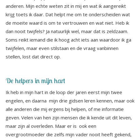
stellen, lost dat direct op.
De helpers in mijn hart
Ik heb in mijn hart in de loop der jaren eerst mijn twee
engelen, en daarna mijn drie gidsen leren kennen, maar ook
alle anderen die mij ergens bij helpen, of me informatie
geven. Velen van hen zijn mensen die ik kende uit dit leven,
maar zijn al overleden. Maar er is ook een
overgrootmoeder die zelfs mijn vader nooit heeft gekend,
en ik dus ook niet. Zij helpt mij bij kwesties die te maken
hebben met familie en familielijnen. Bloedverwanten dus.
Zij hielp me om te gaan met hele moeilijke dingen die
gebeurden in mijn leven en die me veel pijn en verdriet
gaven. Zij liet me zien dat ik mijn hele lijn van voorouders
hielp door het in mijzelf op te lossen. Ik voelde de pijn van
allen die een vergelijkbare ervaring hadden gehad. Ik zag
dan ook via haar een hele stoet van mensen uit mijn
familiegeschiedenis die gebogen liepen onder het hun
aangedane leed. Zij hadden toen niet de mogelijkheid om
het echt op te lossen, ik gelukkig wel, met hulp van mijn
overgrootmoeder. Zij vertelde mij ook dat ik als enige
bewuste in deze ( grote familie gekomen was om dit te