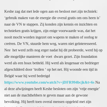
Keshe zag dat met lede ogen aan en besloot met zijn techniek:
‘gebruik maken van de energie die overal gratis om ons heen is’
naar de VN te stappen. Zij konden zijn kennis en inzichten en
technieken gratis krijgen, zijn enige voorwaarde was, dat het
nooit mocht worden ingezet om wapens te maken of oorlog te
creëren. De VN, stuurde hem weg, waren niet geïnteresseerd.
Nee het werd zelfs nog erger nadat hij dit probeerde, werd hij op
alle mogelijke manieren de voet dwars gezet. Zijn foundation
werd als een hoax betiteld. Hij werd als leugenaar en bedrieger
afgeschilderd door ‘trollen ‘ op het net. Hij woonde een tijd in
België waar hij werd bedreigd
https://www.youtube.com/watch?v=jDFR994bcjk&t=6s
Na
al deze afwijzingen heeft Keshe besloten om zijn ‘vrije energie’
niet aan de machthebbers te geven maar aan de gewone
bevolking. Hij heeft toen overal mensen opgeleid met zijn
kennis. In Europa, in Afrika, zodat zij de kennis konden
doorgeven aan arme mensen overal te wereld. Gevolg is dat je in
Afrika op een plaats waar geen elektriciteit is mensen kunt
aantreffen die toch hun eten koken op een fornuis gevoed door
vrije energie. Energie die niets kost. Ik ken mensen die
workshops hebben gevolgd bij hem in NL en België en die nu
hun energierekening heel veel naar beneden hebben kunnen
brengen door tussen hun hoofdschakelaar en de instroom in hun
huis een Keshe apparaat te plaatsen die vrije energie invoert.
Jarenlang heb ik Keshe en zijn ideeën en de uitwerking ervan
gevolgd en bestudeerd. Afgelopen week kwam ik via, via weer
in aanraking met zijn prachtige en bijzondere werk, door een
vriend die een Fransman heeft ontmoet die een praktijk is
begonnen, waarin mensen die ziek zijn of anderszins een
energietekort hebben, onder een plasma energie apparaat kunnen
komen liggen, waarna ze zich als herboren voelen, hun energie
terug op peil. Een apparaat volledig gebaseerd op de Keshe
techniek. Het zette mij ertoe aan mij opnieuw te verdiepen in wat
deze geweldige man doet voor de mensheid ondanks de
tegenwerking van degenen die de macht hebben. De mensen met
macht die zoveel goeds zouden kunnen doen voor de wereld en
het weigeren zelfs al wordt het hen gratis aangeboden. Nu ik
weet dat Europa de demonstraties voor het klimaat aanspoort en
steunt en op allerlei plaatsen zelf heeft georganiseerd. Ben ik
meer dan achterdochtig.. en doe ik niet mee, want ook hier geldt:
het is niet wat het lijkt. Het is in elk geval het toppunt van