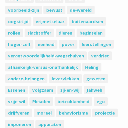
voorbeeld-zijn
bewust
de-wereld
oogsttijd
vrijmetselaar
buitenaardsen
rollen
slachtoffer
dieren
beginselen
hoger-zelf
eenheid
pover
leerstellingen
verantwoordelijkheid-wegschuiven
verdriet
afhankelijk-versus-onafhankelijk
Heling
andere-belangen
levervlekken
geweten
Essenen
volgzaam
zij-en-wij
Jahweh
vrije-wil
Pleiaden
betrokkenheid
ego
drijfveren
moreel
behaviorisme
projectie
imponeren
apparaten