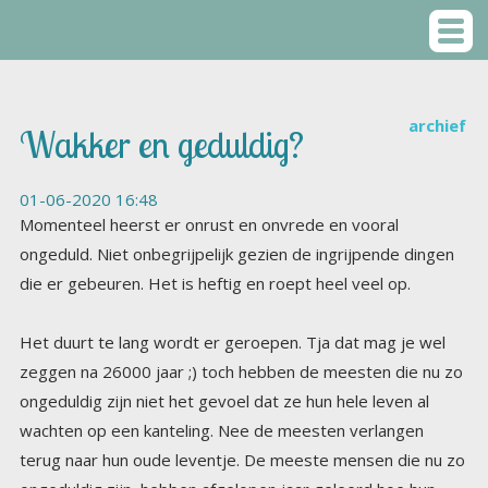
archief
Wakker en geduldig?
01-06-2020 16:48
Momenteel heerst er onrust en onvrede en vooral
ongeduld. Niet onbegrijpelijk gezien de ingrijpende dingen
die er gebeuren. Het is heftig en roept heel veel op.
Het duurt te lang wordt er geroepen. Tja dat mag je wel
zeggen na 26000 jaar ;) toch hebben de meesten die nu zo
ongeduldig zijn niet het gevoel dat ze hun hele leven al
wachten op een kanteling. Nee de meesten verlangen
terug naar hun oude leventje. De meeste mensen die nu zo
ongeduldig zijn, hebben afgelopen jaar geleerd hoe hun
oude wereldje eigenlijk in elkaar zit. Ze zijn gedeeltelijk
wakker geworden. En dat wat ze ontdekten was natuurlijk
schokkend, enorm schokkend. En hoogstwaarschijnlijk
weten ze nog maar een fractie van wat er werkelijk achter