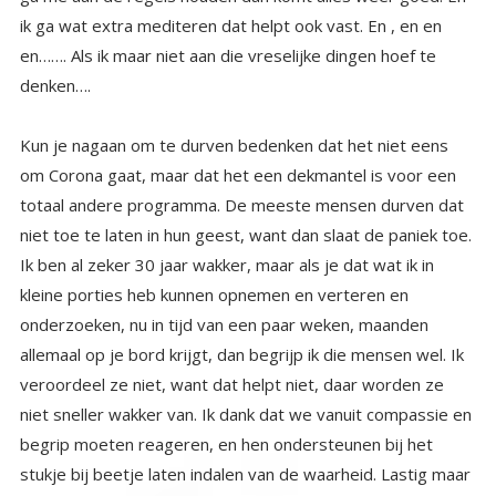
denken….
Kun je nagaan om te durven bedenken dat het niet eens
om Corona gaat, maar dat het een dekmantel is voor een
totaal andere programma. De meeste mensen durven dat
niet toe te laten in hun geest, want dan slaat de paniek toe.
Ik ben al zeker 30 jaar wakker, maar als je dat wat ik in
kleine porties heb kunnen opnemen en verteren en
onderzoeken, nu in tijd van een paar weken, maanden
allemaal op je bord krijgt, dan begrijp ik die mensen wel. Ik
veroordeel ze niet, want dat helpt niet, daar worden ze
niet sneller wakker van. Ik dank dat we vanuit compassie en
begrip moeten reageren, en hen ondersteunen bij het
stukje bij beetje laten indalen van de waarheid. Lastig maar
wel de taak die wij op op ons hebben genomen als 'de
eersten die wakker zijn' we hebben ervoor gekozen de
anderen ( die ook een deel van ons zijn) te helpen, met
zachtjes ontwaken. Als we dat vanuit liefde doen en niet