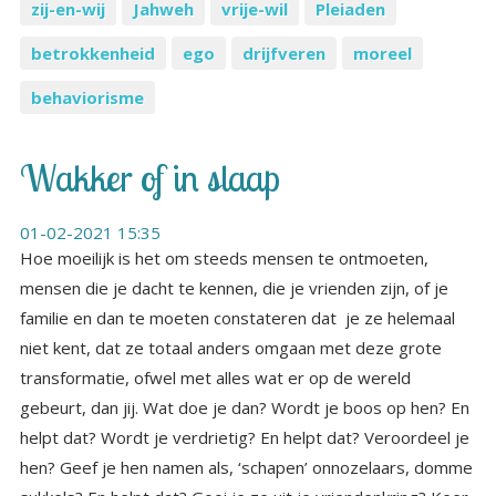
zij-en-wij
Jahweh
vrije-wil
Pleiaden
betrokkenheid
ego
drijfveren
moreel
behaviorisme
Wakker of in slaap
01-02-2021 15:35
Hoe moeilijk is het om steeds mensen te ontmoeten,
mensen die je dacht te kennen, die je vrienden zijn, of je
familie en dan te moeten constateren dat je ze helemaal
niet kent, dat ze totaal anders omgaan met deze grote
transformatie, ofwel met alles wat er op de wereld
gebeurt, dan jij. Wat doe je dan? Wordt je boos op hen? En
helpt dat? Wordt je verdrietig? En helpt dat? Veroordeel je
hen? Geef je hen namen als, ‘schapen’ onnozelaars, domme
sukkels? En helpt dat? Gooi je ze uit je vriendenkring? Keer
je je van hen af? Of keren zij zich van jou af? Ga je over hen
lopen klagen? Voel je je in de steek gelaten door hen? En