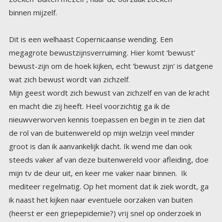
binnen mijzelf.
Dit is een welhaast Copernicaanse wending. Een
megagrote bewustzijnsverruiming. Hier komt ‘bewust’
bewust-zijn om de hoek kijken, echt ‘bewust zijn’ is datgene
wat zich bewust wordt van zichzelf.
Mijn geest wordt zich bewust van zichzelf en van de kracht
en macht die zij heeft. Heel voorzichtig ga ik de
nieuwverworven kennis toepassen en begin in te zien dat
de rol van de buitenwereld op mijn welzijn veel minder
groot is dan ik aanvankelijk dacht. Ik wend me dan ook
steeds vaker af van deze buitenwereld voor afleiding, doe
mijn tv de deur uit, en keer me vaker naar binnen. Ik
mediteer regelmatig. Op het moment dat ik ziek wordt, ga
ik naast het kijken naar eventuele oorzaken van buiten
(heerst er een griepepidemie?) vrij snel op onderzoek in
mijzelf. Wat in mij veroorzaakt deze ziekte? Ik vind alle
materiele zaken die ik voorheen genezende of gezondheid-
brengende kracht toedichtte, minder belangrijk. Ik word
me steeds bewuster van de invloed van immateriële zaken
zoals mijn gedachten, emoties, vastzittende patronen,
oude onopgeruimde zaken etc etc op mijn gezondheid. Ik
span me in om mijn geest te zuiveren zodat mijn lichaam
daarvan de vruchten mag plukken. Maar op dat moment zie
ik ziekte nog wel als een ‘ongewenste’ situatie, die ik wil
‘oplossen’. Dus ik ga in mezelf aan de slag. In deze zelfde
fase, die in mijn geval een aantal jaren duurt word ik me
langzamerhand ook bewust van mijn houding naar de
wereld, ik zie in dat strijden en posities innemen, niet leidt
tot bewustzijn, noch van mij, noch van anderen. Ik trek me
steeds meer terug uit die arena. Ik besef ook dat alles wat
ik tot mij neem in woord en beeld ook ‘voeding’ is en dat
beide zowel fysieke als non-fysieke voeding even belangrijk
zijn en evenveel impact hebben op je lichaam alsook op je