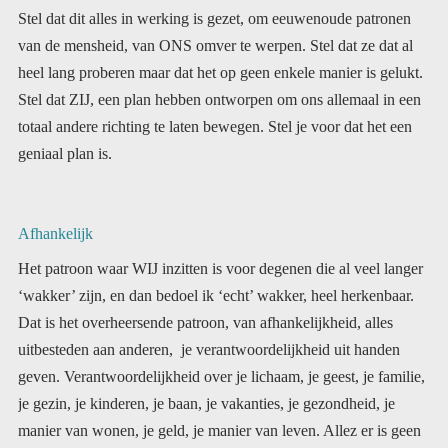
Stel dat dit alles in werking is gezet, om eeuwenoude patronen
van de mensheid, van ONS omver te werpen. Stel dat ze dat al
heel lang proberen maar dat het op geen enkele manier is gelukt.
Stel dat ZIJ, een plan hebben ontworpen om ons allemaal in een
totaal andere richting te laten bewegen. Stel je voor dat het een
geniaal plan is.
Afhankelijk
Het patroon waar WIJ inzitten is voor degenen die al veel langer
‘wakker’ zijn, en dan bedoel ik ‘echt’ wakker, heel herkenbaar.
Dat is het overheersende patroon, van afhankelijkheid, alles
uitbesteden aan anderen, je verantwoordelijkheid uit handen
geven. Verantwoordelijkheid over je lichaam, je geest, je familie,
je gezin, je kinderen, je baan, je vakanties, je gezondheid, je
manier van wonen, je geld, je manier van leven. Allez er is geen
gebied waarop de meeste mensen (ik schat 98%) hun
verantwoordelijkheid niet uit handen hebben gegeven. Met dat
uit handen geven hebben ze ook hun zelfdenkend vermogen
weggegeven, want dat was niet meer nodig. Er werd voor ze