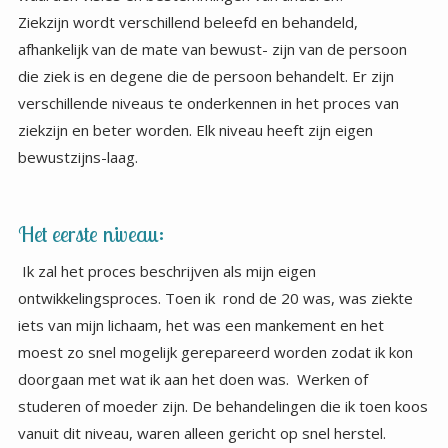
Ziekzijn wordt verschillend beleefd en behandeld,
afhankelijk van de mate van bewust- zijn van de persoon
die ziek is en degene die de persoon behandelt. Er zijn
verschillende niveaus te onderkennen in het proces van
ziekzijn en beter worden. Elk niveau heeft zijn eigen
bewustzijns-laag.
Het eerste niveau:
Ik zal het proces beschrijven als mijn eigen
ontwikkelingsproces. Toen ik rond de 20 was, was ziekte
iets van mijn lichaam, het was een mankement en het
moest zo snel mogelijk gerepareerd worden zodat ik kon
doorgaan met wat ik aan het doen was. Werken of
studeren of moeder zijn. De behandelingen die ik toen koos
vanuit dit niveau, waren alleen gericht op snel herstel.
Aanpak van symptomen, aanpak van datgene waar ik op dat
moment last van had. Dat wat ‘last’ veroorzaakte
bijvoorbeeld sinusitis of een blindedarmontsteking moest
ofwel direct gerepareerd worden en als dat niet kon,
moest het maar verwijderd. Ziekte werd door mij gezien
als een ongewenste inbreuk op mijn leven. Ik kon het niet
accepteren en ik streed tegen de ziekte. Er werd door mij
niet verder gedacht of gekeken dan dat wat zichtbaar en
fysiek voelbaar was. De oorzaak van de ziekte legde ik
buiten mezelf, het was de schuld van een virus, of een
bacterie, ik was besmet door iemand anders of ik had iets
verkeerds gegeten. Had iemand me toen gezegd je hebt
invloed op het wel of niet ziek of beter worden, dan had ik
deze persoon hartelijk uitgelachen. Ik zou hebben gezegd:
Klets niet, ziekte overkomt je. Veel dieper ging mijn
reflectie toen niet. De behandelingen die ik veelal koos
kwamen uit het medisch chemisch arsenaal. Een
koortsdemper, een pijnstiller, een operatie, om het
ongewenste zo snel mogelijk te herstellen dan wel
verwijderen. Op dit niveau legde ik mijn lot volledig in
handen van anderen, ‘deskundigen’ die het moesten weten.
Het was een onbewust niveau met een grote mate van
afhankelijkheid. Dit duurde ongeveer tot mijn 30e toen ik in