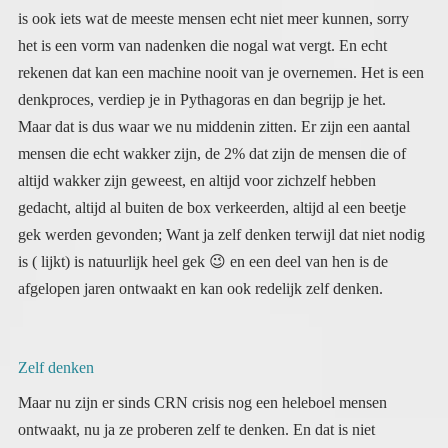
denkproces, verdiep je in Pythagoras en dan begrijp je het.
Maar dat is dus waar we nu middenin zitten. Er zijn een aantal
mensen die echt wakker zijn, de 2% dat zijn de mensen die of
altijd wakker zijn geweest, en altijd voor zichzelf hebben
gedacht, altijd al buiten de box verkeerden, altijd al een beetje
gek werden gevonden; Want ja zelf denken terwijl dat niet nodig
is ( lijkt) is natuurlijk heel gek
😉
en een deel van hen is de
afgelopen jaren ontwaakt en kan ook redelijk zelf denken.
Zelf denken
Maar nu zijn er sinds CRN crisis nog een heleboel mensen
ontwaakt, nu ja ze proberen zelf te denken. En dat is niet
gemakkelijk als je dat je hele leven nog nooit hebt hoeven doen.
Dus zij beginnen zelf te denken. Wat op zich al een hele grote
stap is. Mijn verhaal klinkt misschien soms cynisch, maar zo is
het niet bedoeld. Ik begrijp heel goed hoe moeilijk dit allemaal is.
Want zelf leren denken is intens, schokkend confronterend en