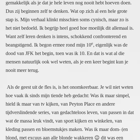
e
beangstigend. Ik begon ermee rond mijn 10
, eigenlijk was de
dood van JFK het begin, toen was ik 10. En dat is wat al die
mensen natuurlijk ook wel weten, als je een keer begint kun je
nooit meer terug.
Als de geest uit de fles is, is het onomkeerbaar. Je wil niet weten
hoe vaak ik sinds mijn tiende heb gedacht: Was ik maar simpel,
hield ik maar van tv kijken, van Peyton Place en andere
tijdverslindende series, van gedachteloos leven, van passen in dat
wat de massa leuk vindt, van sport kijken en winkelen, van
kleding passen en bloemstukjes maken. Was ik maar dom- (en
blond, met excuus aan alle blonde wakkeren
😉
dit was een
grapje want dat dacht ik nooit) maar ik heb zo vaak geprobeerd
terug in de groep te passen. Ik deed zo mijn best. Het lukte nooit.
Ik keek overal doorheen, zag de fake, en nep en onechtheid van
de mensen. Ik was uit de box en kon niet meer terug. En dat was
eenzaam. Ik was het grootste deel van mijn leven ongelofelijk
eenzaam. Wie was er al wakker in de 60er jaren, en de 70er
jaren. Nobody. Ik was altijd alleen, de enige die ‘het’ zag en
begreep. En nu zijn we met velen. En dat is fantastisch, ik ben
voor het eerst van mijn leven niet meer alleen in wat ik zie of