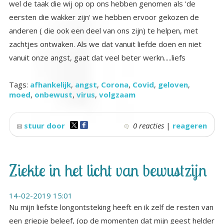
vanuit onze angst, gaat dat veel beter werkn.....liefs
Tags:
afhankelijk
,
angst
,
Corona
,
Covid
,
geloven
,
moed
,
onbewust
,
virus
,
volgzaam
stuur door
0 reacties
|
reageren
Ziekte in het licht van bewustzijn
14-02-2019 15:01
Nu mijn liefste longontsteking heeft en ik zelf de resten van
een griepje beleef, (op de momenten dat mijn geest helder
is en ik met een zekere afstand naar mezelf en het ziekzijn
kan kijken) word ik getriggerd door een patroon wat ik om
me heen zie plaatsgrijpen op het moment dat iemand ziek
wordt. Het is ongelofelijk boeiend om vanuit je eigen ‘zieke’
zijn (hoofdpijn, spierpijn, koorts zere keel, snotterend) te
kijken wat er nu precies gebeurt bij jezelf en anderen. Ik zie
het onderwerp ‘ziekte versus gezondheid’ op veel manier
langskomen op de verschillende sociale media. Het is een
thema wat veel mensen direct of indirect bezighoudt.
Mensen om je heen worden ziek en jij hebt ermee te