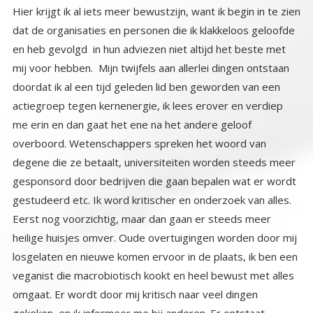
Hier krijgt ik al iets meer bewustzijn, want ik begin in te zien
dat de organisaties en personen die ik klakkeloos geloofde
en heb gevolgd in hun adviezen niet altijd het beste met
mij voor hebben. Mijn twijfels aan allerlei dingen ontstaan
doordat ik al een tijd geleden lid ben geworden van een
actiegroep tegen kernenergie, ik lees erover en verdiep
me erin en dan gaat het ene na het andere geloof
overboord. Wetenschappers spreken het woord van
degene die ze betaalt, universiteiten worden steeds meer
gesponsord door bedrijven die gaan bepalen wat er wordt
gestudeerd etc. Ik word kritischer en onderzoek van alles.
Eerst nog voorzichtig, maar dan gaan er steeds meer
heilige huisjes omver. Oude overtuigingen worden door mij
losgelaten en nieuwe komen ervoor in de plaats, ik ben een
veganist die macrobiotisch kookt en heel bewust met alles
omgaat. Er wordt door mij kritisch naar veel dingen
gekeken, en ik informeer me bij anderen. Er ontstaat
steeds meer autonomie in mij. Ik durf onafhankelijk te
denken, los van wat vrienden en familie vinden, los van wat
de tv of krant beweert. Ik neem niet meer alles aan voor
waar, en ik ben bereid meerdere opinies tot me te nemen,
ik durf openlijk de autoriteiten te wantrouwen. Hier begin ik
heel duidelijk ‘zelf’ te denken. Op dit niveau vindt er vaak
een voorzichtige omslag plaats van gezond leven op advies
van…, naar gezond leven op basis van eigen onderzochte
kennis. Men leest, onderzoekt, probeert uit en hervindt na
een tijdje een nieuw evenwicht. Ik heb nu zelf gevonden
wat het beste is voor mijn lichaam. Let wel het gaat hier
nog steeds om het lichaam. De enige verandering is dat
mijn geest zelf mag denken over mijn lichaam. Het
bewustzijn is hier zover ontwikkeld dat het ziet dat het zelf
kan kiezen en beslissen. Nadeel van deze positie is dat het
nog vaak op een zwart-wit manier gebeurt. En dat geldt
ook voor mij. Alles wat ik vroeger geloofde en heb
aangenomen, wordt nu door mij verguisd en weggehoond.
Ik ben nu lid van het andere kamp: het kamp: ‘alternatieve
biologische macrobiotische voeding, en alternatieve
geneeswijzen, ik ben nu tegenstander van datgene waar ik
eerst in geloofde en op vertrouwde ‘de voedingsindustrie
en de medische wetenschap’. Ik ben dan ook heel kritisch
en afkeurend naar mijn vorige (eigen) positie, en tracht
voortdurend alles wat met die positie samenhangt af te
wijzen en in diskrediet te brengen. Ik zoek ook voortdurend