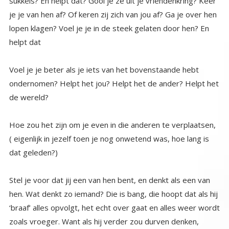
helpt dat
Voel je je beter als je iets van het bovenstaande hebt
ondernomen? Helpt het jou? Helpt het de ander? Helpt het
de wereld?
Hoe zou het zijn om je even in die anderen te verplaatsen,
( eigenlijk in jezelf toen je nog onwetend was, hoe lang is
dat geleden?)
Stel je voor dat jij een van hen bent, en denkt als een van
hen. Wat denkt zo iemand? Die is bang, die hoopt dat als hij
‘braaf’ alles opvolgt, het echt over gaat en alles weer wordt
zoals vroeger. Want als hij verder zou durven denken,
wordt hij heel erg bang, dan raakt hij in paniek. Volg die
gedachte maar eens…… …. Stel je voor dat al die anderen
gelijk hebben, dat het helemaal geen echt virus is, o my
god;.. en de angst slaat hem om het hart. Hij voelt direct
een steen op zijn maag en alles trekt samen. En dan de
volgende gedachte: stel je voor dat ze gelijk hebben en dat
er een andere reden achter zit, dat al die maatregelen
inderdaad zijn om ons in een dictatuur te brengen, het lijkt
er wel op. Nee niet aan denken, want wat gebeurt er dan
met mijn ouders, die al oud zijn maar wel zorg nodig
hebben, en mijn kinderen? Wat gaan ze dan met mijn
kinderen doen. O my god iemand schreef dat we een
Chinese communistische samenleving krijgen.. Ik las van die
boeken over China, neeeee dat nooit. … nee nee niet aan
denken, Het komt echt weer goed, die anderen moeten
ophouden met mij bang te maken. Ik wil dit niet denken. Ik
ga me aan de regels houden dan komt alles weer goed. En
ik ga wat extra mediteren dat helpt ook vast. En , en en
en……. Als ik maar niet aan die vreselijke dingen hoef te