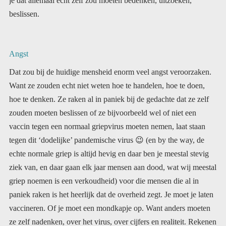
beslissen.
Angst
Dat zou bij de huidige mensheid enorm veel angst veroorzaken.
Want ze zouden echt niet weten hoe te handelen, hoe te doen,
hoe te denken. Ze raken al in paniek bij de gedachte dat ze zelf
zouden moeten beslissen of ze bijvoorbeeld wel of niet een
vaccin tegen een normaal griepvirus moeten nemen, laat staan
tegen dit ‘dodelijke’ pandemische virus
😉
(en by the way, de
echte normale griep is altijd hevig en daar ben je meestal stevig
ziek van, en daar gaan elk jaar mensen aan dood, wat wij meestal
griep noemen is een verkoudheid) voor die mensen die al in
paniek raken is het heerlijk dat de overheid zegt. Je moet je laten
vaccineren. Of je moet een mondkapje op. Want anders moeten
ze zelf nadenken, over het virus, over cijfers en realiteit. Rekenen
is ook iets wat de meeste mensen echt niet meer kunnen, sorry
het is een vorm van nadenken die nogal wat vergt. En echt
rekenen dat kan een machine nooit van je overnemen. Het is een