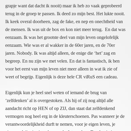
weet of begrijp. Eigenlijk is deze hele CR viRuS een cadeau.
Eigenlijk kun je heel snel weten of iemand de brug van
‘zelfdenken’ al is overgestoken. Als hij of zij nog altijd alle
aandacht richt op HEN of op ZIJ, dan staat dat zelfdenkend
vermogen nog heel erg in de kleuterschoenen. Pas wanneer je de
verantwoordelijkheid durft te nemen, voor je eigen leven, je
eigen welzijn, je eigen keuzes durft te maken. Dan begin je een
soeverein mens te worden, dan ben je op weg naar de nieuwe