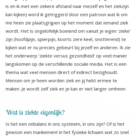
maken. Je wordt zelf ziek en je kan er niet langer omheen.
Wat is ziekte eigenlijk?
Is het een onbalans in ons systeem, in ons zijn? Of is het
gewoon een mankement in het fysieke lichaam wat zo snel
mogelijk moet worden hersteld. Tussen deze twee
uitersten in opvatting bevindt zich een grote kloof. Omdat
onze westerse samenleving lichaam en geest heeft
gescheiden sinds Descartes, ziet de meerderheid van de
westerse mensen ziekte als iets van het lichaam. Sindsdien
wordt in het algemeen, in geval van ziekte alleen het