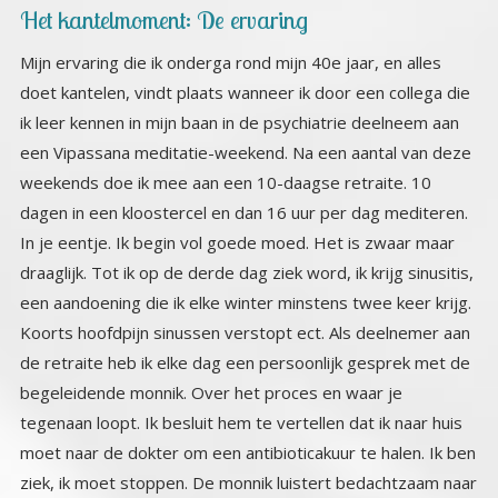
Het kantelmoment: De ervaring
Mijn ervaring die ik onderga rond mijn 40e jaar, en alles
doet kantelen, vindt plaats wanneer ik door een collega die
ik leer kennen in mijn baan in de psychiatrie deelneem aan
een Vipassana meditatie-weekend. Na een aantal van deze
weekends doe ik mee aan een 10-daagse retraite. 10
dagen in een kloostercel en dan 16 uur per dag mediteren.
In je eentje. Ik begin vol goede moed. Het is zwaar maar
draaglijk. Tot ik op de derde dag ziek word, ik krijg sinusitis,
een aandoening die ik elke winter minstens twee keer krijg.
Koorts hoofdpijn sinussen verstopt ect. Als deelnemer aan
de retraite heb ik elke dag een persoonlijk gesprek met de
begeleidende monnik. Over het proces en waar je
tegenaan loopt. Ik besluit hem te vertellen dat ik naar huis
moet naar de dokter om een antibioticakuur te halen. Ik ben
ziek, ik moet stoppen. De monnik luistert bedachtzaam naar
me, en zegt dan: als je blijft kom je erachter waarom je dit
maakt. Ik zit tegen het plafond: MAAKT? Ik maak dit niet, ik
krijg dit. Hij lacht, ik begrijp dat je dat denkt, maar als je
blijft zul je zien dat je het zelf maakt. Alles in mij komt in
opstand. Maar iets in mij wordt nieuwsgierig. Zou dat waar
zijn? Zou ik dit echt zelf maken, en na enige overreding van
de monnik besluit ik te blijven. Ik heb tenslotte niets te
verliezen. Ik mediteer verder in mijn cel en krijg elke paar
uur gezonde drankjes en hapjes voor mijn deur gezet. Ze
zorgen goed voor me. Ik mag echter niets innemen tegen
de koorts of de pijn. Het wordt zwaar, ik heb hevige koorts
en zweet enorm, mijn hoofd bonkt van de hoofdpijn en mijn
keel kan niet meer slikken. Mijn neus zit verstopt en alles
doet pijn. Pffff regelmatig denk ik, ik stop alsnog. Maar er is
dat kleine stemmetje wat zegt, dan weet je nog steeds
niet of het waar is. Dus ik blijf. Na drie dagen afzien, koorts
zweten etc. krijg ik een flits van inzicht, echt als bliksem die
inslaat. Ik weet opeens heel helder waardoor ik dit krijg, ik
zie wat ik doe en altijd deed en waardoor ik het maak. 10
minuten later is de koorts weg en mijn neus is weer open.
De hoofdpijn is weg, ik ben beter. Ik heb dit ook nooit meer
‘gekregen’- gemaakt. De sinusitis is nog een keer bijna
gekomen en toen zag ik dat ik ‘het’ weer deed. Het is een
vorm van gedrag die dit veroorzaakt. Sinds die ervaring
weet ik dat je ziekte zelf creëert. En dat je het dus ook kunt
genezen. Zelf dus. Hierna kan ik niet langer vasthouden aan
de oude overtuigingen dat ziektes van buiten komen, dat