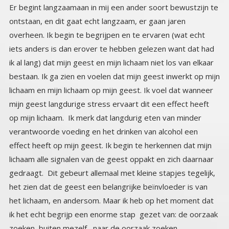
Er begint langzaamaan in mij een ander soort bewustzijn te
ontstaan, en dit gaat echt langzaam, er gaan jaren
overheen. Ik begin te begrijpen en te ervaren (wat echt
iets anders is dan erover te hebben gelezen want dat had
ik al lang) dat mijn geest en mijn lichaam niet los van elkaar
bestaan. Ik ga zien en voelen dat mijn geest inwerkt op mijn
lichaam en mijn lichaam op mijn geest. Ik voel dat wanneer
mijn geest langdurige stress ervaart dit een effect heeft
op mijn lichaam. Ik merk dat langdurig eten van minder
verantwoorde voeding en het drinken van alcohol een
effect heeft op mijn geest. Ik begin te herkennen dat mijn
lichaam alle signalen van de geest oppakt en zich daarnaar
gedraagt. Dit gebeurt allemaal met kleine stapjes tegelijk,
het zien dat de geest een belangrijke beïnvloeder is van
het lichaam, en andersom. Maar ik heb op het moment dat
ik het echt begrijp een enorme stap gezet van: de oorzaak
zoeken buiten mezelf , naar de oorzaak zoeken