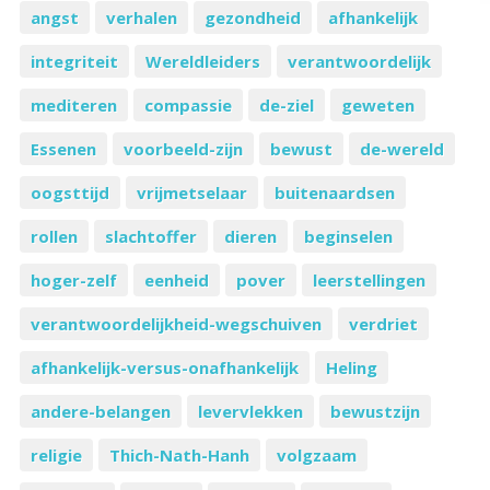
angst
verhalen
gezondheid
afhankelijk
integriteit
Wereldleiders
verantwoordelijk
mediteren
compassie
de-ziel
geweten
Essenen
voorbeeld-zijn
bewust
de-wereld
oogsttijd
vrijmetselaar
buitenaardsen
rollen
slachtoffer
dieren
beginselen
hoger-zelf
eenheid
pover
leerstellingen
verantwoordelijkheid-wegschuiven
verdriet
afhankelijk-versus-onafhankelijk
Heling
andere-belangen
levervlekken
bewustzijn
religie
Thich-Nath-Hanh
volgzaam