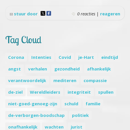
stuur door
0 reacties
|
reageren
Tag Cloud
Corona
Intenties
Covid
je-Hart
eindtijd
angst
verhalen
gezondheid
afhankelijk
verantwoordelijk
mediteren
compassie
de-ziel
Wereldleiders
integriteit
spullen
niet-goed-genoeg-zijn
schuld
familie
de-verborgen-boodschap
politiek
onafhankelijk
wachten
jurist