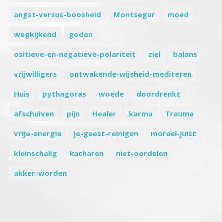
angst-versus-boosheid
Montsegur
moed
wegkijkend
goden
ositieve-en-negatieve-polariteit
ziel
balans
vrijwilligers
ontwakende-wijsheid-mediteren
Huis
pythagoras
woede
doordrenkt
afschuiven
pijn
Healer
karma
Trauma
vrije-energie
je-geest-reinigen
moreel-juist
kleinschalig
katharen
niet-oordelen
akker-worden