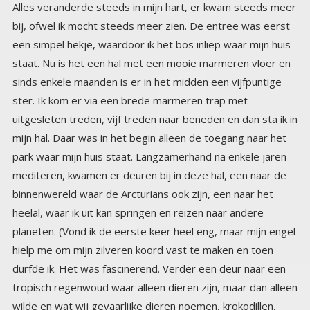
Alles veranderde steeds in mijn hart, er kwam steeds meer
bij, ofwel ik mocht steeds meer zien. De entree was eerst
een simpel hekje, waardoor ik het bos inliep waar mijn huis
staat. Nu is het een hal met een mooie marmeren vloer en
sinds enkele maanden is er in het midden een vijfpuntige
ster. Ik kom er via een brede marmeren trap met
uitgesleten treden, vijf treden naar beneden en dan sta ik in
mijn hal. Daar was in het begin alleen de toegang naar het
park waar mijn huis staat. Langzamerhand na enkele jaren
mediteren, kwamen er deuren bij in deze hal, een naar de
binnenwereld waar de Arcturians ook zijn, een naar het
heelal, waar ik uit kan springen en reizen naar andere
planeten. (Vond ik de eerste keer heel eng, maar mijn engel
hielp me om mijn zilveren koord vast te maken en toen
durfde ik. Het was fascinerend. Verder een deur naar een
tropisch regenwoud waar alleen dieren zijn, maar dan alleen
wilde en wat wij gevaarlijke dieren noemen, krokodillen,
slangen, (allerlei soorten) leeuwen, panters, tijgers, giftige