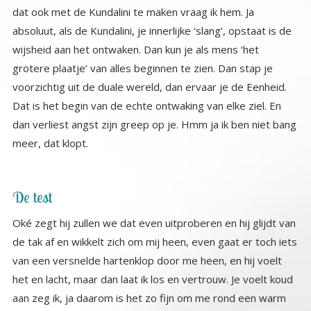
meer, dat klopt.
De test
Oké zegt hij zullen we dat even uitproberen en hij glijdt van
de tak af en wikkelt zich om mij heen, even gaat er toch iets
van een versnelde hartenklop door me heen, en hij voelt
het en lacht, maar dan laat ik los en vertrouw. Je voelt koud
aan zeg ik, ja daarom is het zo fijn om me rond een warm
lijf te wikkelen. Hij omwikkelt me helemaal en legt
uiteindelijk zijn kop op mijn schouder en laat zijn lange
tongetje wat rondzwieren. Dan drukt hij even zachtjes alles
samen. Wow ik voel zijn enorme kracht en weet dat hij me
moeiteloos kan dooddrukken. Ik kijk in zijn ogen. En hij kijkt
rustig terug. Goed zo zegt hij dan. En glijdt dan voorzichtig
weer van mijn lichaam af. Dank je wel voor deze ontmoeting
zeg ik en tot de volgende keer, o ja en ik vind je naam
prachtig… hij hangt alweer aan de tak en beweegt zijn