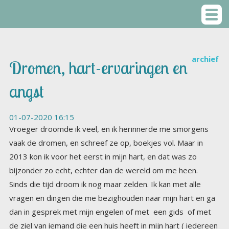
archief
Dromen, hart-ervaringen en
angst
01-07-2020 16:15
Vroeger droomde ik veel, en ik herinnerde me smorgens
vaak de dromen, en schreef ze op, boekjes vol. Maar in
2013 kon ik voor het eerst in mijn hart, en dat was zo
bijzonder zo echt, echter dan de wereld om me heen.
Sinds die tijd droom ik nog maar zelden. Ik kan met alle
vragen en dingen die me bezighouden naar mijn hart en ga
dan in gesprek met mijn engelen of met een gids of met
de ziel van iemand die een huis heeft in mijn hart ( iedereen
die ik ooit in mijn hart heb gesloten heeft er een huis, die
huizen variëren van kleine hutjes, tot grote prachtige
Manoirs, het hangt af van de ontwikkeling van je ziel hoe
groot en mooi je huis is, sommigen die in de buitenwereld
een prachtig huis bezitten, hebben in mijn hart een
blokhutje) Alles is er veel mooier dan de buitenwereld, de
natuur is mooier, de kleuren zijn feller dieper intenser. Ook
zijn mijn overleden poezen er, een is mijn gids in
dierenzaken (bij het opsporen van weggelopen dieren of
als een dier ziek is of er is iets mis, brengt deze poes me
naar het dier en kan ik met het dier spreken, dan vertelt het
wat er aan de hand is en dan kunnen we het oplossen, het