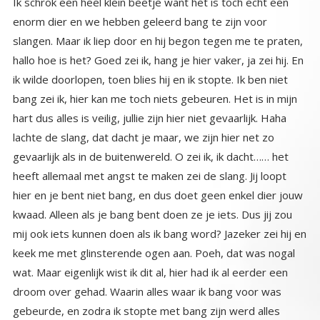
Ik schrok een heel klein beetje want het is toch echt een
enorm dier en we hebben geleerd bang te zijn voor
slangen. Maar ik liep door en hij begon tegen me te praten,
hallo hoe is het? Goed zei ik, hang je hier vaker, ja zei hij. En
ik wilde doorlopen, toen blies hij en ik stopte. Ik ben niet
bang zei ik, hier kan me toch niets gebeuren. Het is in mijn
hart dus alles is veilig, jullie zijn hier niet gevaarlijk. Haha
lachte de slang, dat dacht je maar, we zijn hier net zo
gevaarlijk als in de buitenwereld. O zei ik, ik dacht…… het
heeft allemaal met angst te maken zei de slang. Jij loopt
hier en je bent niet bang, en dus doet geen enkel dier jouw
kwaad. Alleen als je bang bent doen ze je iets. Dus jij zou
mij ook iets kunnen doen als ik bang word? Jazeker zei hij en
keek me met glinsterende ogen aan. Poeh, dat was nogal
wat. Maar eigenlijk wist ik dit al, hier had ik al eerder een
droom over gehad. Waarin alles waar ik bang voor was
gebeurde, en zodra ik stopte met bang zijn werd alles
weer harmonieus. Hmm zei ik, deze les kreeg ik al eerder.
Nou je hebt hem goed begrepen, zei de slang. Daarna nam