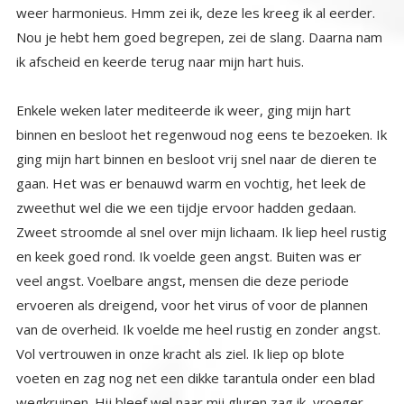
ik afscheid en keerde terug naar mijn hart huis.
Enkele weken later mediteerde ik weer, ging mijn hart
binnen en besloot het regenwoud nog eens te bezoeken. Ik
ging mijn hart binnen en besloot vrij snel naar de dieren te
gaan. Het was er benauwd warm en vochtig, het leek de
zweethut wel die we een tijdje ervoor hadden gedaan.
Zweet stroomde al snel over mijn lichaam. Ik liep heel rustig
en keek goed rond. Ik voelde geen angst. Buiten was er
veel angst. Voelbare angst, mensen die deze periode
ervoeren als dreigend, voor het virus of voor de plannen
van de overheid. Ik voelde me heel rustig en zonder angst.
Vol vertrouwen in onze kracht als ziel. Ik liep op blote
voeten en zag nog net een dikke tarantula onder een blad
wegkruipen. Hij bleef wel naar mij gluren zag ik, vroeger
zou ik daar van zijn weggerend. Nu bleef ik ook kijken, en ik
sprak hem toe. Geen zorg ik doe je niets en ik ben ook niet
bang. Hij bleef zitten en zei niets. Dan zag ik de krokodillen
drijven vlak naast me in het groenige water. Hun ogen net
boven het wateroppervlak, eentje probeerde dicht bij me
te komen. He jongen, hoe is het met jou, vroeg ik hem, hij
tilde zijn kop uit het water en bromde: goed. Ik bekeek hem
eens wat nauwkeuriger, ik voelde weliswaar geen angst
maar het is ook niet direct een dier waar je meteen verliefd
op wordt zoals op een klein hondje. Echt knap is hij niet, dus
ik liep verder. Even later zag ik de boa constrictor weer
hangen aan de boomtak. Intussen zag ik ook een tijger
vlakbij lopen en wat grote roofvogels. Een andere giftige
slang kronkelde over het pad. Ik stopte bij de hangende