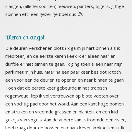
spinnen etc. een gezellige boel dus 😉.
Dieren en angst
Die deuren verschenen plots (ik ga mijn hart binnen als ik
mediteer) en de eerste keren keek ik er alleen naar en
durfde er niet binnen te gaan. Ik ging toen alleen naar mijn
park met mijn huis. Maar na een paar keer besloot ik toch
een voor een de deuren te openen en naar binnen te gaan.
Toen dat de eerste keer gebeurde in het tropisch
regenwoud, liep ik vol vertrouwen op blote voeten over
een vochtig pad door het woud. Aan een kant hoge bomen
en struiken en vreemde grassen en planten, en een luid
gekrijs van vogels. Aan de andere kant stroomde een rivier,
heel traag door de bossen en daar dreven krokodillen in. Ik
keek ernaar en voelde geen angst. Ik dacht heel luchtig O,
het is toch in mijn hart er kan me niets gebeuren. En ik
stond vlak bij een krokodil en durfde hem bijna aan te raken,
nu kon ik hem eens goed bekijken. Wow wat een lijf vol
harde schildachtige schubben en een krachtige zware
staart, en dan die bek met tanden. Er gebeurde niets,
precies zoals ik verwachtte, dus vrolijk liep ik verder, daar
sloop een panter die me wel aandachtig bekeek maar
gewoon doorliep. Logisch dacht ik, hier gebeurt niets.
Nadat ik zo wat van deze ‘leuke’ dieren had gezien vaak op
armlengte afstand, hing er aan een zware boomtak vlak
voor me op het pad, waar ik langs moest een slang, een