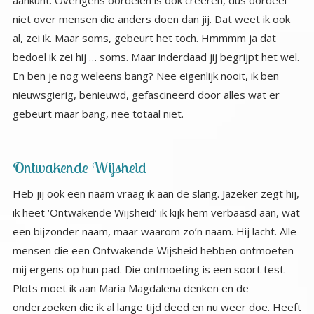
gebeurt maar bang, nee totaal niet.
Ontwakende Wijsheid
Heb jij ook een naam vraag ik aan de slang. Jazeker zegt hij,
ik heet ‘Ontwakende Wijsheid’ ik kijk hem verbaasd aan, wat
een bijzonder naam, maar waarom zo’n naam. Hij lacht. Alle
mensen die een Ontwakende Wijsheid hebben ontmoeten
mij ergens op hun pad. Die ontmoeting is een soort test.
Plots moet ik aan Maria Magdalena denken en de
onderzoeken die ik al lange tijd deed en nu weer doe. Heeft
dat ook met de Kundalini te maken vraag ik hem. Ja
absoluut, als de Kundalini, je innerlijke ‘slang’, opstaat is de
wijsheid aan het ontwaken. Dan kun je als mens ‘het
grotere plaatje’ van alles beginnen te zien. Dan stap je
voorzichtig uit de duale wereld, dan ervaar je de Eenheid.
Dat is het begin van de echte ontwaking van elke ziel. En
dan verliest angst zijn greep op je. Hmm ja ik ben niet bang