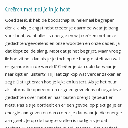
Creëren met wat je in je hebt
Goed zei ik, ik heb de boodschap nu helemaal begrepen
denk ik. Als je angst hebt creëer je daarmee waar je bang
voor bent, want alles is energie en wij creëren met onze
gedachten/gevoelens en onze woorden en onze daden. Ja
dat klopt zei de slang. Mooi dat je het begrijpt. Maar vroeg
ik: hoe zit het dan als je je toch op de hoogte stelt van wat
er gaande is in de wereld? Creëer je dan ook dat waar je
naar kijkt en luistert? Hij laat zijn kop wat verder zakken en
zegt: Dat ligt eraan hoe je kijkt en luistert. Als je het puur
als informatie opneemt en er geen gevoelens of negatieve
gedachten over hebt en naar buiten brengt gebeurt er
niets. Pas als je oordeelt en er een gevoel op plakt ga je er
energie aan geven en dan creëer je dat waar je die energie
aan geeft. Je op de hoogte stellen is nodig als je dat
aankunt. Overigens oordelen is ook creëren, dus oordeel
niet over mensen die anders doen dan jij. Dat weet ik ook
al, zei ik. Maar soms, gebeurt het toch. Hmmmm ja dat
bedoel ik zei hij … soms. Maar inderdaad jij begrijpt het wel.
En ben je nog weleens bang? Nee eigenlijk nooit, ik ben
nieuwsgierig, benieuwd, gefascineerd door alles wat er