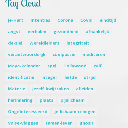
Tag Cloud
je-Hart
Intenties
Corona
Covid
eindtijd
angst
verhalen
gezondheid
afhankelijk
de-ziel
Wereldleiders
integriteit
verantwoordelijk
compassie
mediteren
Maya-kalender
spel
Hollywood
zelf
identificatie
integer
liefde
strijd
Materie
jezelf-kwijtraken
afleiden
herinnering
plaats
pijnlichaam
Ongeïnteresseerd
je-lichaam-reinigen
Valse-vlaggen
samen-leven
gnosis