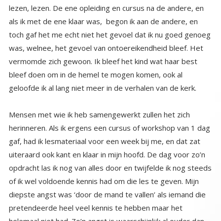
geloofde ik al lang niet meer in de verhalen van de kerk.
Mensen met wie ik heb samengewerkt zullen het zich
herinneren. Als ik ergens een cursus of workshop van 1 dag
gaf, had ik lesmateriaal voor een week bij me, en dat zat
uiteraard ook kant en klaar in mijn hoofd. De dag voor zo’n
opdracht las ik nog van alles door en twijfelde ik nog steeds
of ik wel voldoende kennis had om die les te geven. Mijn
diepste angst was ‘door de mand te vallen’ als iemand die
pretendeerde heel veel kennis te hebben maar het
helemaal niet had. Zo’n angst is waarschijnlijk al ouder dan