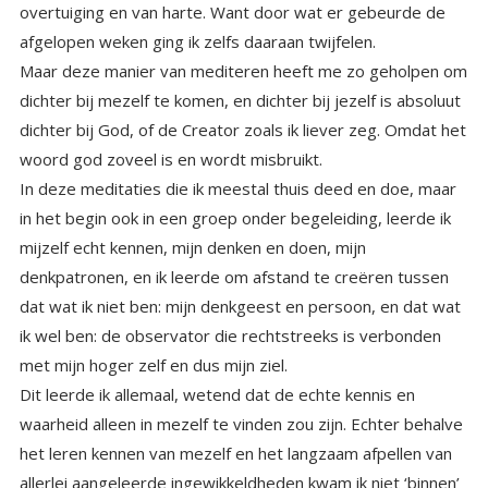
afgelopen weken ging ik zelfs daaraan twijfelen.
Maar deze manier van mediteren heeft me zo geholpen om
dichter bij mezelf te komen, en dichter bij jezelf is absoluut
dichter bij God, of de Creator zoals ik liever zeg. Omdat het
woord god zoveel is en wordt misbruikt.
In deze meditaties die ik meestal thuis deed en doe, maar
in het begin ook in een groep onder begeleiding, leerde ik
mijzelf echt kennen, mijn denken en doen, mijn
denkpatronen, en ik leerde om afstand te creëren tussen
dat wat ik niet ben: mijn denkgeest en persoon, en dat wat
ik wel ben: de observator die rechtstreeks is verbonden
met mijn hoger zelf en dus mijn ziel.
Dit leerde ik allemaal, wetend dat de echte kennis en
waarheid alleen in mezelf te vinden zou zijn. Echter behalve
het leren kennen van mezelf en het langzaam afpellen van
allerlei aangeleerde ingewikkeldheden kwam ik niet ‘binnen’
in mijn hart. Dat duurde jaren, jaren waarin ik elke dag
mediteerde, en heel veel moeilijkheden tegenkwam en
oploste in de buitenwereld. En waar ik door het mediteren