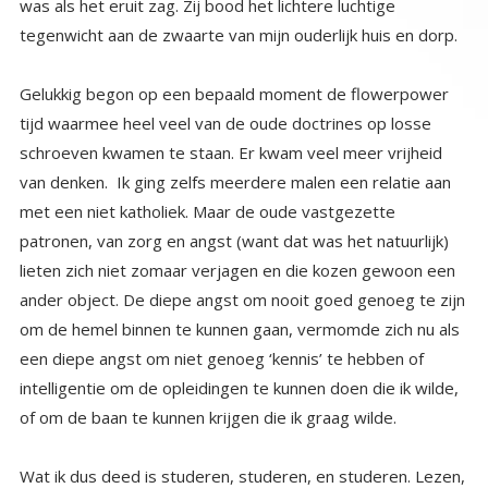
tegenwicht aan de zwaarte van mijn ouderlijk huis en dorp.
Gelukkig begon op een bepaald moment de flowerpower
tijd waarmee heel veel van de oude doctrines op losse
schroeven kwamen te staan. Er kwam veel meer vrijheid
van denken. Ik ging zelfs meerdere malen een relatie aan
met een niet katholiek. Maar de oude vastgezette
patronen, van zorg en angst (want dat was het natuurlijk)
lieten zich niet zomaar verjagen en die kozen gewoon een
ander object. De diepe angst om nooit goed genoeg te zijn
om de hemel binnen te kunnen gaan, vermomde zich nu als
een diepe angst om niet genoeg ‘kennis’ te hebben of
intelligentie om de opleidingen te kunnen doen die ik wilde,
of om de baan te kunnen krijgen die ik graag wilde.
Wat ik dus deed is studeren, studeren, en studeren. Lezen,
lezen, lezen. De ene opleiding en cursus na de andere, en
als ik met de ene klaar was, begon ik aan de andere, en
toch gaf het me echt niet het gevoel dat ik nu goed genoeg
was, welnee, het gevoel van ontoereikendheid bleef. Het
vermomde zich gewoon. Ik bleef het kind wat haar best
bleef doen om in de hemel te mogen komen, ook al