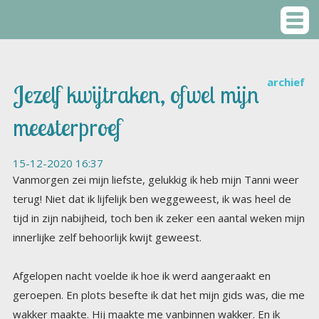
archief
Jezelf kwijtraken, ofwel mijn
meesterproef
15-12-2020 16:37
Vanmorgen zei mijn liefste, gelukkig ik heb mijn Tanni weer
terug! Niet dat ik lijfelijk ben weggeweest, ik was heel de
tijd in zijn nabijheid, toch ben ik zeker een aantal weken mijn
innerlijke zelf behoorlijk kwijt geweest.
Afgelopen nacht voelde ik hoe ik werd aangeraakt en
geroepen. En plots besefte ik dat het mijn gids was, die me
wakker maakte. Hij maakte me vanbinnen wakker. En ik
werd ook daadwerkelijk wakker, Je bent afgedwaald van je
pad, zei hij, en ik wist meteen wat hij bedoelde. Ik heb al
wekenlang niet geluisterd naar mijn lichaam, want ik voel me
al wekenlang ongemakkelijk. Ik word wakker met onrust en
ik ga slapen met onrust. Onrust in de vorm van grote
twijfels aan mezelf, aan mijn missie, mijn pad, aan alles wat
er is gebeurd de afgelopen jaren. Door deze onrust zijn
mijn talks minder goed dan ze waren, blijft mijn boek liggen