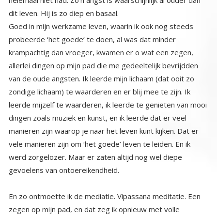
dit leven. Hij is zo diep en basaal.
Goed in mijn werkzame leven, waarin ik ook nog steeds
probeerde ‘het goede’ te doen, al was dat minder
krampachtig dan vroeger, kwamen er o wat een zegen,
allerlei dingen op mijn pad die me gedeeltelijk bevrijdden
van de oude angsten. Ik leerde mijn lichaam (dat ooit zo
zondige lichaam) te waarderen en er blij mee te zijn. Ik
leerde mijzelf te waarderen, ik leerde te genieten van mooi
dingen zoals muziek en kunst, en ik leerde dat er veel
manieren zijn waarop je naar het leven kunt kijken. Dat er
vele manieren zijn om ‘het goede’ leven te leiden. En ik
werd zorgelozer. Maar er zaten altijd nog wel diepe
gevoelens van ontoereikendheid.
En zo ontmoette ik de mediatie. Vipassana meditatie. Een
zegen op mijn pad, en dat zeg ik opnieuw met volle
overtuiging en van harte. Want door wat er gebeurde de