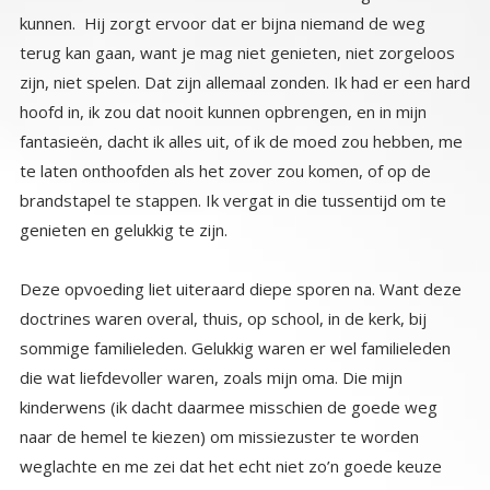
genieten en gelukkig te zijn.
Deze opvoeding liet uiteraard diepe sporen na. Want deze
doctrines waren overal, thuis, op school, in de kerk, bij
sommige familieleden. Gelukkig waren er wel familieleden
die wat liefdevoller waren, zoals mijn oma. Die mijn
kinderwens (ik dacht daarmee misschien de goede weg
naar de hemel te kiezen) om missiezuster te worden
weglachte en me zei dat het echt niet zo’n goede keuze
was als het eruit zag. Zij bood het lichtere luchtige