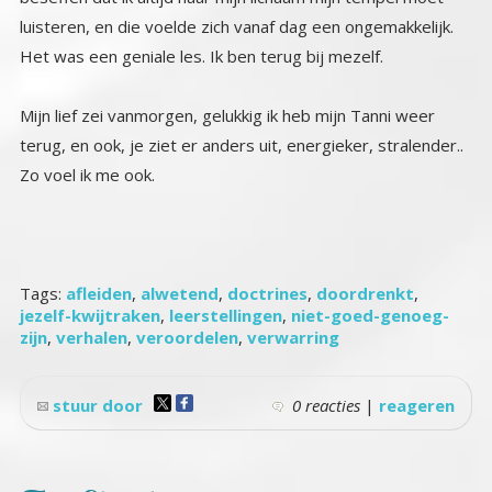
luisteren, en die voelde zich vanaf dag een ongemakkelijk.
Het was een geniale les. Ik ben terug bij mezelf.
Mijn lief zei vanmorgen, gelukkig ik heb mijn Tanni weer
terug, en ook, je ziet er anders uit, energieker, stralender..
Zo voel ik me ook.
Tags:
afleiden
,
alwetend
,
doctrines
,
doordrenkt
,
jezelf-kwijtraken
,
leerstellingen
,
niet-goed-genoeg-
zijn
,
verhalen
,
veroordelen
,
verwarring
stuur door
0 reacties
|
reageren