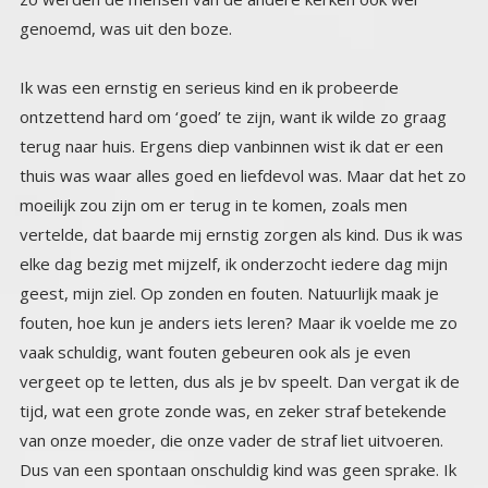
genoemd, was uit den boze.
Ik was een ernstig en serieus kind en ik probeerde
ontzettend hard om ‘goed’ te zijn, want ik wilde zo graag
terug naar huis. Ergens diep vanbinnen wist ik dat er een
thuis was waar alles goed en liefdevol was. Maar dat het zo
moeilijk zou zijn om er terug in te komen, zoals men
vertelde, dat baarde mij ernstig zorgen als kind. Dus ik was
elke dag bezig met mijzelf, ik onderzocht iedere dag mijn
geest, mijn ziel. Op zonden en fouten. Natuurlijk maak je
fouten, hoe kun je anders iets leren? Maar ik voelde me zo
vaak schuldig, want fouten gebeuren ook als je even
vergeet op te letten, dus als je bv speelt. Dan vergat ik de
tijd, wat een grote zonde was, en zeker straf betekende
van onze moeder, die onze vader de straf liet uitvoeren.
Dus van een spontaan onschuldig kind was geen sprake. Ik
was altijd bezig met zelfverbetering en zelf onderzoek. Ik
las de dramatische verhalen van de heiligen die omdat ze
hun leven gaven voor god, door zich te laten opeten door
leeuwen of onthoofden, in de hemel kwamen, verhalen die
uitgebreid in de katholieke illustraties stonden, met plaatjes
etc. Niets werd aan de verbeelding overgelaten. We
hadden een dik ingebonden boek met katholieke illustraties
uit de 30er jaren, waar het nog veel erger in was dan in de
tijdschriften van de 60er jaren. En ik moest van mezelf alles
lezen. Maar omdat ik net zo gevoelig was als ik nog altijd
ben, sliep ik er vaak niet van. Ook het idee dat God overal
was en alles zag, zelfs je zondige gedachten, o dat vond ik
zo akelig. Dus bleef ik diep nadenken over al deze mensen
die zo’n moeilijke weg gegaan waren om uiteindelijk bij God
te kunnen komen. Het was eigenlijk een duidelijke
boodschap, om bij God te komen is heel, heel moeilijk. En
wat ik wel niet zou moeten doen om ook terug naar huis te
kunnen. Hij zorgt ervoor dat er bijna niemand de weg
terug kan gaan, want je mag niet genieten, niet zorgeloos
zijn, niet spelen. Dat zijn allemaal zonden. Ik had er een hard
hoofd in, ik zou dat nooit kunnen opbrengen, en in mijn
fantasieën, dacht ik alles uit, of ik de moed zou hebben, me
te laten onthoofden als het zover zou komen, of op de
brandstapel te stappen. Ik vergat in die tussentijd om te