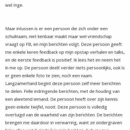
wel Inge.
Maar intussen is er een persoon die zich onder een
schuilnaam, niet kenbaar maakt maar wel vriendschap
vraagt op FB, en mijn berichten volgt. Deze persoon geeft
me enkele keren feedback op mijn opstap verhalen en talks,
en de eerste feedback is positief. Ik lees het en neem het
in me op. De persoon deelt verder niets persoonlijks, ook is
er geen enkele foto te zien, noch een naam.
Langzamerhand begint deze persoon zelf meer berichten
te delen. Felle indringende berichten, met de houding van
een alwetend iemand. De persoon heeft over zijn kennis
geen enkele twijfel, nooit. Deze persoon is volledig
overtuigd van de waarheid van zijn berichten. De berichten
brengen me daardoor in verwarring, want ze ondergraven
bijna alles wat ik sinds ik in mijn hart kan, heb mogen
ondervinden en ontdekken. Ik lees ze elke dag en ze
worden steeds verontrustender, ik ga elke dag met twijfel
over mijn weg en mijzelf naar bed, en word ermee wakker.
Wat me al snel opvalt is het totaal ontbreken van enige
liefde of warmte. De berichten zijn koel en analyserend, en
soms erg veroordelend. Er worden steken en klappen
uitgedeeld onder het mom van ‘ik ben de enige die hier de
waarheid kent’. Meer mensen die een beetje zoals ik zijn,
gaan het volgen en lezen en reageren soms, vaak net zo