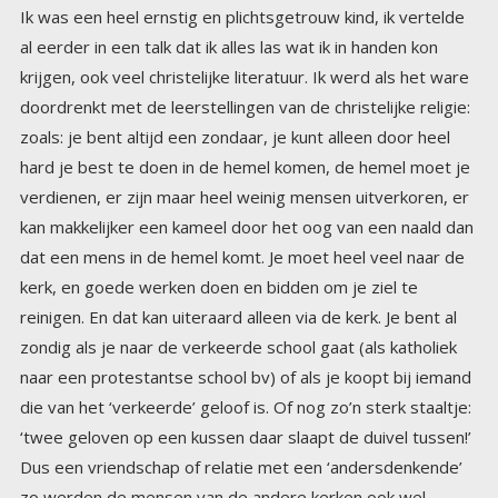
Ik was een heel ernstig en plichtsgetrouw kind, ik vertelde
al eerder in een talk dat ik alles las wat ik in handen kon
krijgen, ook veel christelijke literatuur. Ik werd als het ware
doordrenkt met de leerstellingen van de christelijke religie:
zoals: je bent altijd een zondaar, je kunt alleen door heel
hard je best te doen in de hemel komen, de hemel moet je
verdienen, er zijn maar heel weinig mensen uitverkoren, er
kan makkelijker een kameel door het oog van een naald dan
dat een mens in de hemel komt. Je moet heel veel naar de
kerk, en goede werken doen en bidden om je ziel te
reinigen. En dat kan uiteraard alleen via de kerk. Je bent al
zondig als je naar de verkeerde school gaat (als katholiek
naar een protestantse school bv) of als je koopt bij iemand
die van het ‘verkeerde’ geloof is. Of nog zo’n sterk staaltje:
‘twee geloven op een kussen daar slaapt de duivel tussen!’
Dus een vriendschap of relatie met een ‘andersdenkende’
zo werden de mensen van de andere kerken ook wel