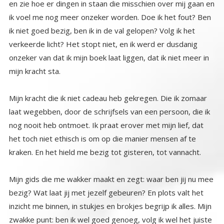
mijn kracht sta.
Mijn kracht die ik niet cadeau heb gekregen. Die ik zomaar
laat wegebben, door de schrijfsels van een persoon, die ik
nog nooit heb ontmoet. Ik praat erover met mijn lief, dat
het toch niet ethisch is om op die manier mensen af te
kraken. En het hield me bezig tot gisteren, tot vannacht.
Mijn gids die me wakker maakt en zegt: waar ben jij nu mee
bezig? Wat laat jij met jezelf gebeuren? En plots valt het
inzicht me binnen, in stukjes en brokjes begrijp ik alles. Mijn
zwakke punt: ben ik wel goed genoeg, volg ik wel het juiste
pad, heb ik kennis genoeg? Heb ik wel de echte liefde, of
dien ik wel het echte licht? En dan iemand die zich voordoet
als degene met alle kennis, de waarheid, de wijsheid, het