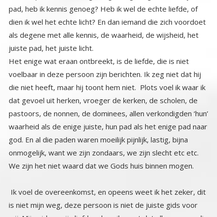
juiste pad, het juiste licht.
Het enige wat eraan ontbreekt, is de liefde, die is niet
voelbaar in deze persoon zijn berichten. Ik zeg niet dat hij
die niet heeft, maar hij toont hem niet. Plots voel ik waar ik
dat gevoel uit herken, vroeger de kerken, de scholen, de
pastoors, de nonnen, de dominees, allen verkondigden ‘hun’
waarheid als de enige juiste, hun pad als het enige pad naar
god. En al die paden waren moeilijk pijnlijk, lastig, bijna
onmogelijk, want we zijn zondaars, we zijn slecht etc etc.
We zijn het niet waard dat we Gods huis binnen mogen.
Ik voel de overeenkomst, en opeens weet ik het zeker, dit
is niet mijn weg, deze persoon is niet de juiste gids voor
mij. Mijn gidsen zijn liefdevol, en ik weet dat alle mensen die
ooit een ervaring hadden met de Creator, God, of Jezus
maar één ding bleven zeggen, schrijven, delen, dat de
Creator pure liefde is, dat er geen straffen of hellen zijn.
Dat je altijd bemind wordt, en dat het enige wat er is, de
universele wetten zijn, en een ervan is dat je dingen die je
ooit uit balans bracht weer in balans moet brengen. Klinkt
eerlijk en juist voor mij. Die straffende jou het moeilijk
makende god is de god van de Matrix, dat is Jahweh, de
demiurg, die het ons zo moeilijk mogelijk zal maken om de