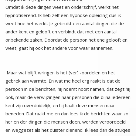
Omdat ik deze dingen weet en onderschrijf, werkt het
hypnotiserend. Ik heb zelf een hypnose opleiding dus ik
weet hoe het werkt. Je gebruikt een aantal dingen die de
ander kent en gelooft en verbindt dat met een aantal
onbekende zaken. Doordat de persoon het ene gelooft en
weet, gaat hij ook het andere voor waar aannemen.
Maar wat blijft wringen is het (ver) -oordelen en het
gebrek aan warmte. En wat me heel erg raakt is dat de
persoon in de berichten, hij noemt nooit namen, dat zegt hij
ook, maar de verwijzingen naar personen die bijna iedereen
kent zijn overduidelijk, en hij haalt deze mensen naar
beneden. Dat raakt me en dan lees ik de berichten waar zo
her en der dingen die mensen doen, worden veroordeeld
en weggezet als het duister dienend. Ik lees dan de stukjes
en zie hoe er dingen in staan die misschien over mij gaan en
ik voel me nog meer onzeker worden. Doe ik het fout? Ben
ik niet goed bezig, ben ik in de val gelopen? Volg ik het
verkeerde licht? Het stopt niet, en ik werd er dusdanig
onzeker van dat ik mijn boek laat liggen, dat ik niet meer in