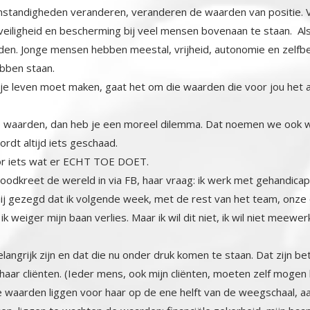
ebben staan.
je leven moet maken, gaat het om die waarden die voor jou het al
jke waarden, dan heb je een moreel dilemma. Dat noemen we ook
ordt altijd iets geschaad.
oor iets wat er ECHT TOE DOET.
noodkreet de wereld in via FB, haar vraag: ik werk met gehandicap
j gezegd dat ik volgende week, met de rest van het team, onze cli
k weiger mijn baan verlies. Maar ik wil dit niet, ik wil niet meewer
elangrijk zijn en dat die nu onder druk komen te staan. Dat zijn 
aar cliënten. (Ieder mens, ook mijn cliënten, moeten zelf mogen
. Deze waarden liggen voor haar op de ene helft van de weegs
n, liggen te wachten de waarden: financiële zekerheid, mijn 
nderen, niet afwijken ( ik ben wel wakker maar wil geen wapp
oon meedoe, dan valt niemand me lastig) vriendschap, als ik me a