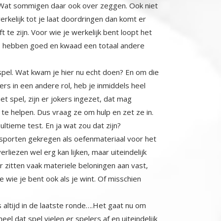
 spel. Wat kwam je hier nu echt doen? En om die
lers in een andere rol, heb je inmiddels heel
s van het spel, zijn er jokers ingezet, dat mag
je te helpen. Dus vraag ze om hulp en zet ze in.
tieme test. En ja wat zou dat zijn?
en sporten gekregen als oefenmateriaal voor het
 verliezen wel erg kan lijken, maar uiteindelijk
 daar zitten vaak materiele beloningen aan vast,
ijf je wie je bent ook als je wint. Of misschien
s altijd in de laatste ronde….Het gaat nu om
 dat spel vielen er spelers af en uiteindelijk
me opdracht. En ook daar kon hij nog steeds