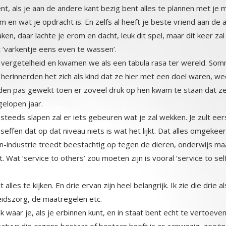
 cent, als je aan de andere kant bezig bent alles te plannen met je 
arom en wat je opdracht is. En zelfs al heeft je beste vriend aa
aken, daar lachte je erom en dacht, leuk dit spel, maar dit keer zal 
 ‘varkentje eens even te wassen’.
vergetelheid en kwamen we als een tabula rasa ter wereld. Som
 herinnerden het zich als kind dat ze hier met een doel waren, 
werden pas gewekt toen er zoveel druk op hen kwam te staan d
elopen jaar.
 steeds slapen zal er iets gebeuren wat je zal wekken. Je zult eer
ffen dat op dat niveau niets is wat het lijkt. Dat alles omgekeerd 
-industrie treedt beestachtig op tegen de dieren, onderwijs maakt k
at ‘service to others’ zou moeten zijn is vooral ‘service to self’ ge
alles te kijken. En drie ervan zijn heel belangrijk. Ik zie die drie
eidszorg, de maatregelen etc.
lek waar je, als je erbinnen kunt, en in staat bent echt te vertoev
tuur die ergens bestaat of bestaan heeft is er aanwezig, zeeën, bo
 kunt bedenken, en alle mensen die je ooit (en dat kan ook in eerdere
an in zijn paradijselijke vorm. Geen kwaad, geen zinloze vernietiging, g
el je ook dat alles met jou is verbonden en met jou communiceert, el
ok weer uit meerdere lagen, dat kun je geometrisch zien, maar o
e, het strand, de weiden, de bergen en in het midden mijn harthuis. D