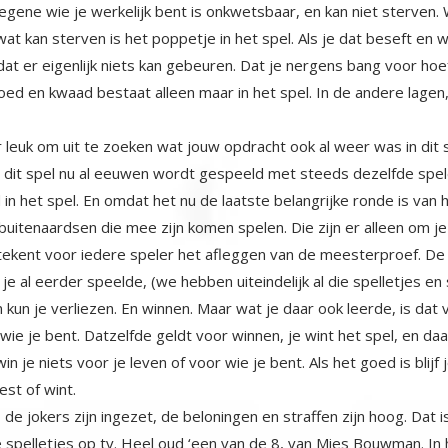
er leuk om uit te zoeken wat jouw opdracht ook al weer was in dit
t dit spel nu al eeuwen wordt gespeeld met steeds dezelfde spe
eerd in het spel. En omdat het nu de laatste belangrijke ronde i
le buitenaardsen die mee zijn komen spelen. Die zijn er alleen om 
ekent voor iedere speler het afleggen van de meesterproef. De ul
 je al eerder speelde, (we hebben uiteindelijk al die spelletjes 
n kun je verliezen. En winnen. Maar wat je daar ook leerde, is dat
iet wie je bent. Datzelfde geldt voor winnen, je wint het spel, en
 win je niets voor je leven of voor wie je bent. Als het goed is bl
est of wint.
 de jokers zijn ingezet, de beloningen en straffen zijn hoog. Dat i
e spelletjes op tv. Heel oud ‘een van de 8, van Mies Bouwman. In heel
splaats. Dus bleef een winnaar over, maar die kreeg dan de ultie