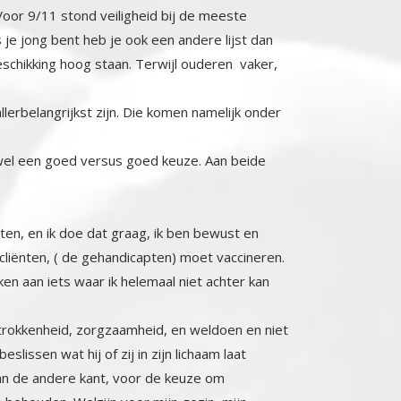
lerbelangrijkst zijn. Die komen namelijk onder
 wel een goed versus goed keuze. Aan beide
ten, en ik doe dat graag, ik ben bewust en
ënten, ( de gehandicapten) moet vaccineren.
ken aan iets waar ik helemaal niet achter kan
betrokkenheid, zorgzaamheid, en weldoen en niet
 beslissen wat hij of zij in zijn lichaam laat
chaal, aan de andere kant, voor de keuze om
baan behouden. Welzijn voor mijn gezin, mijn
ie of complotdenker worden gevonden op mijn
fwijkend opstel raak ik vrienden kwijt want ik