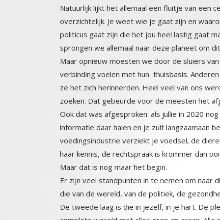
Natuurlijk lijkt het allemaal een fluitje van een
overzichtelijk. Je weet wie je gaat zijn en wa
politicus gaat zijn die het jou heel lastig gaat m
sprongen we allemaal naar deze planeet om dit
Maar opnieuw moesten we door de sluiers van 
verbinding voelen met hun thuisbasis. Anderen
ze het zich herinnerden. Heel veel van ons 
zoeken. Dat gebeurde voor de meesten het afg
Ook dat was afgesproken: als jullie in 2020 nog
informatie daar halen en je zult langzaamaan bese
voedingsindustrie verziekt je voedsel, de dieren
haar kennis, de rechtspraak is krommer dan ooit. W
Maar dat is nog maar het begin.
Er zijn veel standpunten in te nemen om naar dit 
die van de wereld, van de politiek, de gezondh
De tweede laag is die in jezelf, in je hart. De p
complete wereld met alles erop en eraan. Alle na
struiken, planten bloemen, alle dieren die je maar
wereld in je hart lijkt op de wereld buiten, maar d
pure vorm. Alles is er mooier en intenser. Daar vo
huizen de dingen. De plek in je hart bestaat o
toegangshal, dan het bos, en de huizen erin, de ze