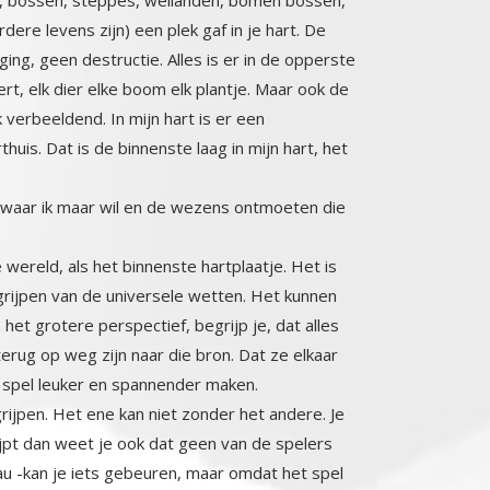
ar waar ik maar wil en de wezens ontmoeten die
 wereld, als het binnenste hartplaatje. Het is
egrijpen van de universele wetten. Het kunnen
et grotere perspectief, begrijp je, dat alles
 terug op weg zijn naar die bron. Dat ze elkaar
t spel leuker en spannender maken.
egrijpen. Het ene kan niet zonder het andere. Je
grijpt dan weet je ook dat geen van de spelers
veau -kan je iets gebeuren, maar omdat het spel
en. Wat sommigen daar ook over zeggen. Ook niet
 werkelijk tot je laat doordringen dan komt er
t te zijn. Voor wie je werkelijk bent loopt het
agen, hebben goed en kwaad een totaal andere