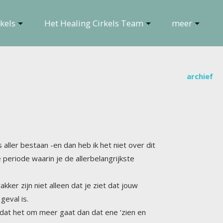
kels
Het Healing Cirkels Team
meer
archief
s aller bestaan -en dan heb ik het niet over dit
eze periode waarin je de allerbelangrijkste
ker zijn niet alleen dat je ziet dat jouw
geval is.
n dat het om meer gaat dan dat ene ‘zien en
pen zijn vooral degenen die hier incarneerden
 deze bijzondere unieke transformatie dit