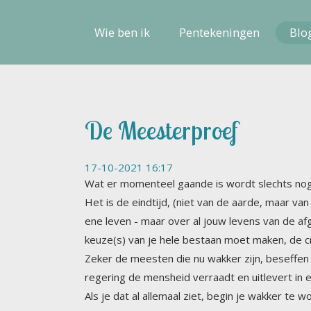
Wie ben ik
Pentekeningen
Blo
De Meesterproef
17-10-2021 16:17
Wat er momenteel gaande is wordt slechts nog
Het is de eindtijd, (niet van de aarde, maar van 
ene leven - maar over al jouw levens van de 
keuze(s) van je hele bestaan moet maken, de cr
Zeker de meesten die nu wakker zijn, beseffen d
regering de mensheid verraadt en uitlevert in een
Als je dat al allemaal ziet, begin je wakker te
begrijpen’. Zij zijn in staat te zien dat er (min
van andere planeten. Degenen die voor een le