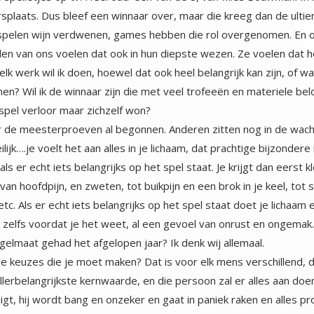
 spelen wijn verdwenen, games hebben die rol overgenomen. En o
 velen van ons voelen dat ook in hun diepste wezen. Ze voelen dat
 werk wil ik doen, hoewel dat ook heel belangrijk kan zijn, of waar
men? Wil ik de winnaar zijn die met veel trofeeën en materiele belon
 spel verloor maar zichzelf won?
r de meesterproeven al begonnen. Anderen zitten nog in de wach
oeilijk….je voelt het aan alles in je lichaam, dat prachtige bijzo
 als er echt iets belangrijks op het spel staat. Je krijgt dan eerst
: van hoofdpijn, en zweten, tot buikpijn en een brok in je keel, 
tc. Als er echt iets belangrijks op het spel staat doet je lichaa
e, zelfs voordat je het weet, al een gevoel van onrust en ongemak.
gelmaat gehad het afgelopen jaar? Ik denk wij allemaal.
iale keuzes die je moet maken? Dat is voor elk mens verschillend, 
rbelangrijkste kernwaarde, en die persoon zal er alles aan doen, om te
eigt, hij wordt bang en onzeker en gaat in paniek raken en alles p