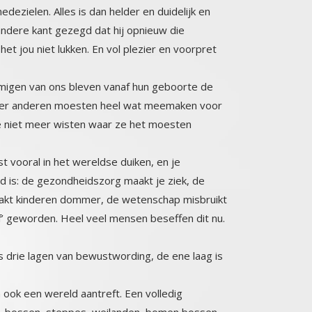
medezielen. Alles is dan helder en duidelijk en
n de andere kant gezegd dat hij opnieuw die
het jou niet lukken. En vol plezier en voorpret
migen van ons bleven vanaf hun geboorte de
weer anderen moesten heel wat meemaken voor
at ze niet meer wisten waar ze het moesten
st vooral in het wereldse duiken, en je
is: de gezondheidszorg maakt je ziek, de
inderen dommer, de wetenschap misbruikt
worden. Heel veel mensen beseffen dit nu.
 als drie lagen van bewustwording, de ene laag is
en ook een wereld aantreft. Een volledig
ssen, steppes, weilanden, bomen bossen,
 levens zijn) een plek gaf in je hart. De
een destructie. Alles is er in de opperste
k dier elke boom elk plantje. Maar ook de
ok verbeeldend. In mijn hart is er een
at is de binnenste laag in mijn hart, het