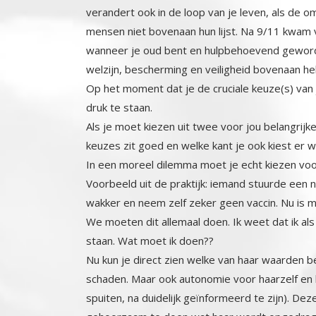
welzijn, bescherming en veiligheid bovenaan h
Op het moment dat je de cruciale keuze(s) van 
druk te staan.
Als je moet kiezen uit twee voor jou belangri
keuzes zit goed en welke kant je ook kiest er w
In een moreel dilemma moet je echt kiezen v
Voorbeeld uit de praktijk: iemand stuurde een 
wakker en neem zelf zeker geen vaccin. Nu is mi
We moeten dit allemaal doen. Ik weet dat ik als i
staan. Wat moet ik doen??
Nu kun je direct zien welke van haar waarden b
schaden. Maar ook autonomie voor haarzelf en h
spuiten, na duidelijk geïnformeerd te zijn)
gehoorzaam te doen wat haar wordt opgedrage
kinderen. Gehoorzaam zijn, meedoen met de a
werk, (gelijkwaardig) gemoedsrust ( als ik gew