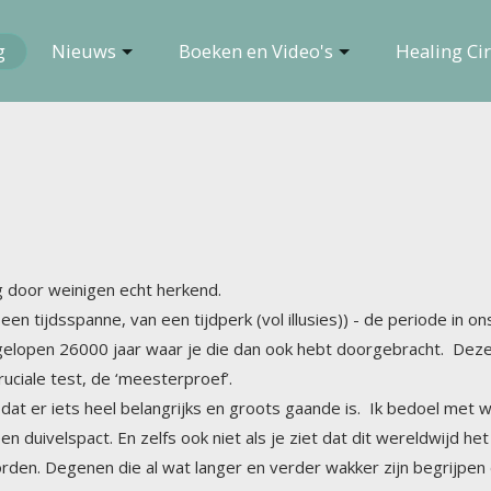
g
Nieuws
Boeken en Video's
Healing Cir
 door weinigen echt herkend.
een tijdsspanne, van een tijdperk (vol illusies)) - de periode in on
afgelopen 26000 jaar waar je die dan ook hebt doorgebracht. D
uciale test, de ‘meesterproef’.
at er iets heel belangrijks en groots gaande is. Ik bedoel met wak
 duivelspact. En zelfs ook niet als je ziet dat dit wereldwijd het 
 worden. Degenen die al wat langer en verder wakker zijn begrijpe
stens) drie verschillende perspectieven zijn. Degenen die dat begrij
ven in een mensengedaante kozen om de ‘echte’ mensen te helpen