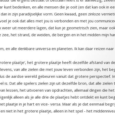
sum, en alle denkbare universa en planeten. Ik kan daar reizen na
rotere plaatje’, het grotere plaatje heeft dezelfde afstand van de
w levens, van alle zielen die met jouw leven verbonden zijn, het b
us de aardse wereld gebeuren vanuit dat grotere perspectief. In h
is. Dat alle spelers zielen zijn uit dezelfde bron, dat alle zielen
an lessen, het uitvoeren van opdrachten, allemaal dingen die he
igenlijk alleen als je alle drie de plaatjes hebt ontdekt en kunt b
het plaatje in je hart en vice- versa. Maar als je dat eenmaal be
 en niet in het grotere plaatje, alleen in het spel - het middenni
ik, degene wie je werkelijk bent is onkwetsbaar, en kan niet sterv
at kan sterven is het poppetje in het spel. Als je dat beseft en
dat er eigenlijk niets kan gebeuren. Dat je nergens bang voor hoef
n goed en kwaad bestaat alleen maar in het spel. In de andere l