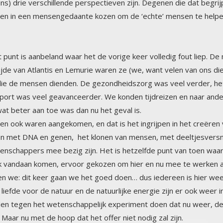
punt is aanbeland waar het de vorige keer volledig fout liep. D
tijde van Atlantis en Lemurie waren ze (we, want velen van ons 
n die de mensen dienden. De gezondheidszorg was veel verder, het 
sport was veel geavanceerder. We konden tijdreizen en naar and
at beter aan toe was dan nu het geval is.
en ook waren aangekomen, en dat is het ingrijpen in het creëren
 DNA en genen, het klonen van mensen, met deeltjesversneller CERN i
nschappers mee bezig zijn. Het is hetzelfde punt van toen waar
k vandaan komen, ervoor gekozen om hier en nu mee te werken aa
n we: dit keer gaan we het goed doen… dus iedereen is hier weer. 
efde voor de natuur en de natuurlijke energie zijn er ook weer i
nden tegen het wetenschappelijk experiment doen dat nu we
ar nu met de hoop dat het offer niet nodig zal zijn.