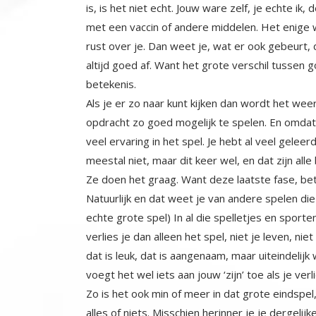
betekenis.
Als je er zo naar kunt kijken dan wordt het we
opdracht zo goed mogelijk te spelen. En omda
veel ervaring in het spel. Je hebt al veel gel
meestal niet, maar dit keer wel, en dat zijn al
Ze doen het graag. Want deze laatste fase, bet
Natuurlijk en dat weet je van andere spelen die
echte grote spel) In al die spelletjes en sporte
verlies je dan alleen het spel, niet je leven, n
dat is leuk, dat is aangenaam, maar uiteindelijk
voegt het wel iets aan jouw ‘zijn’ toe als je verli
Zo is het ook min of meer in dat grote eindspel,
alles of niets. Misschien herinner je je dergelijk
bleven er 2 over, en die streden om de winnaar