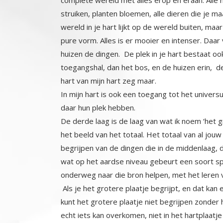
hart van mijn hart zeg maar.
In mijn hart is ook een toegang tot het univer
daar hun plek hebben.
De derde laag is de laag van wat ik noem ‘het g
het beeld van het totaal. Het totaal van al jou
begrijpen van de dingen die in de middenlaag, d
wat op het aardse niveau gebeurt een soort spel 
onderweg naar die bron helpen, met het leren v
Als je het grotere plaatje begrijpt, en dat kan e
kunt het grotere plaatje niet begrijpen zonder 
echt iets kan overkomen, niet in het hartplaatje
is, is het niet echt. Jouw ware zelf, je echte 
met een vaccin of andere middelen. Het enige w
rust over je. Dan weet je, wat er ook gebeurt, 
altijd goed af. Want het grote verschil tusse