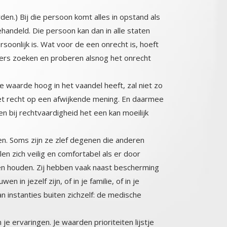
n.) Bij die persoon komt alles in opstand als
 behandeld. Die persoon kan dan in alle staten
rsoonlijk is. Wat voor de een onrecht is, hoeft
anders zoeken en proberen alsnog het onrecht
 waarde hoog in het vaandel heeft, zal niet zo
et recht op een afwijkende mening. En daarmee
horen bij rechtvaardigheid het een kan moeilijk
n. Soms zijn ze zlef degenen die anderen
en zich veilig en comfortabel als er door
 houden. Zij hebben vaak naast bescherming
in jezelf zijn, of in je familie, of in je
 instanties buiten zichzelf: de medische
 ervaringen. Je waarden prioriteiten lijstje
. Voor 9/11 stond veiligheid bij de meeste
je jong bent heb je ook een andere lijst dan
chikking hoog staan. Terwijl ouderen vaker,