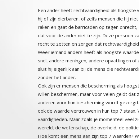
Een ander heeft rechtvaardigheid als hoogste w
hij of zijn dierbaren, of zelfs mensen die hij 
raken en gaat de barricaden op tegen onrecht, t
dat voor de ander niet te zijn. Deze persoon
recht te zetten en zorgen dat rechtvaardigheid
Weer iemand anders heeft als hoogste waarde, r
snel, andere meningen, andere opvattingen of 
sluit hij eigenlijk aan bij de mens die rechtv
zonder het ander.
Ook zijn er mensen die bescherming als hoogs
willen beschermen, maar voor velen geldt dat z
anderen voor hun bescherming wordt gezorgd. Dit
ook de waarde vertrouwen in hun top 7 staan. Ver
vaardigheden. Maar zoals je momenteel veel zi
wereld, de wetenschap, de overheid, de politie
Hoe komt een mens aan zijn top 7 waarden? Wel 
verandert ook in de loop van je leven, als d
mensen niet bovenaan hun lijst. Na 9/11 kwam v
wanneer je oud bent en hulpbehoevend geworden