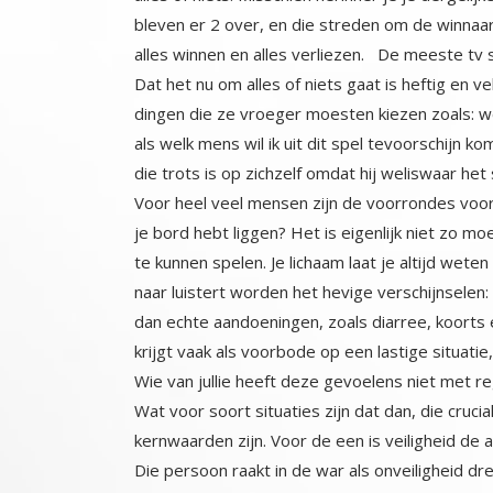
alles winnen en alles verliezen. De meeste tv
Dat het nu om alles of niets gaat is heftig en
dingen die ze vroeger moesten kiezen zoals: welk
als welk mens wil ik uit dit spel tevoorschijn ko
die trots is op zichzelf omdat hij weliswaar het
Voor heel veel mensen zijn de voorrondes voo
je bord hebt liggen? Het is eigenlijk niet zo m
te kunnen spelen. Je lichaam laat je altijd weten
naar luistert worden het hevige verschijnselen
dan echte aandoeningen, zoals diarree, koorts e
krijgt vaak als voorbode op een lastige situati
Wie van jullie heeft deze gevoelens niet met re
Wat voor soort situaties zijn dat dan, die cruc
kernwaarden zijn. Voor de een is veiligheid de alle
Die persoon raakt in de war als onveiligheid dr