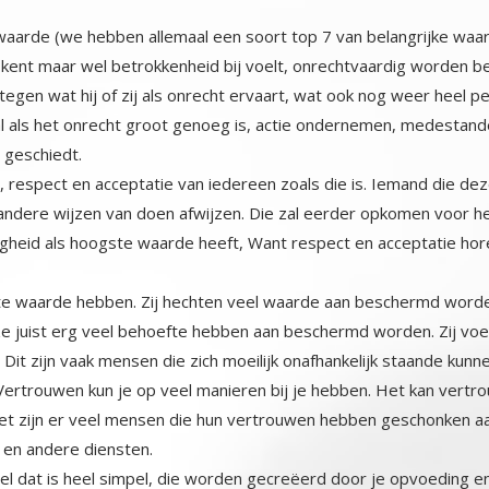
aarde (we hebben allemaal een soort top 7 van belangrijke waarde
niet kent maar wel betrokkenheid bij voelt, onrechtvaardig worden
egen wat hij of zij als onrecht ervaart, wat ook nog weer heel pe
 zal als het onrecht groot genoeg is, actie ondernemen, medest
 geschiedt.
espect en acceptatie van iedereen zoals die is. Iemand die deze
andere wijzen van doen afwijzen. Die zal eerder opkomen voor h
aardigheid als hoogste waarde heeft, Want respect en acceptatie 
te waarde hebben. Zij hechten veel waarde aan beschermd worde
e juist erg veel behoefte hebben aan beschermd worden. Zij voel
 zijn vaak mensen die zich moeilijk onafhankelijk staande kunnen
trouwen kun je op veel manieren bij je hebben. Het kan vertrouwen 
et zijn er veel mensen die hun vertrouwen hebben geschonken aan
 en andere diensten.
dat is heel simpel, die worden gecreëerd door je opvoeding en je
e omstandigheden veranderen, veranderen de waarden van positie
eiligheid en bescherming bij veel mensen bovenaan te staan. Als 
. Jonge mensen hebben meestal, vrijheid, autonomie en zelfbes