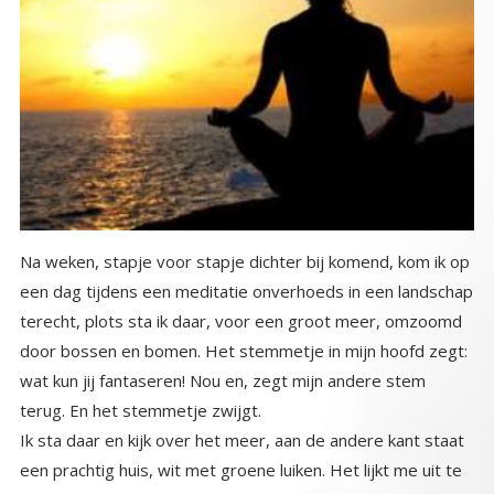
Na weken, stapje voor stapje dichter bij komend, kom ik op
een dag tijdens een meditatie onverhoeds in een landschap
terecht, plots sta ik daar, voor een groot meer, omzoomd
door bossen en bomen. Het stemmetje in mijn hoofd zegt:
wat kun jij fantaseren! Nou en, zegt mijn andere stem
terug. En het stemmetje zwijgt.
Ik sta daar en kijk over het meer, aan de andere kant staat
een prachtig huis, wit met groene luiken. Het lijkt me uit te
nodigen. Ik wil erheen maar moet daarvoor eerst het meer
over. Aan de andere kant van het meer staat een bankje en
daar zit een fragiel, doorzichtig wezen. Ik kijk naar haar, ze
lacht me warm toe, kom maar, zegt ze, spring erin. Ik voel
met mijn grote teen, brrr, koud, nat en slijmerig. Ik durf niet.
Ook de dag erna durf ik niet, en nog veel dagen blijf ik
aarzelend, verlangend aan de overkant staan. Het water is
te diep, bevat te veel slijmerige vreemde wezens ,
glibberige planten, donkere dieptes. Elke keer bespringt de
angst me, ik wil dolgraag maar durf niet. En plots zit ze
daar, mijn buurmeisje van vroeger, waar ik plaatjes van de
Beegees mee heb gedraaid en gezwijmeld bij de foto’s van
Robin en Barry Gibb, we waren er beiden verliefd op. Na 35
jaar afwezigheid hebben we elkaar weer ontdekt, dankzij
schoolbank. Alsof ze nooit uit mijn leven is weggeweest zo
naadloos sluiten we weer op elkaar aan. En nu zit ze daar,