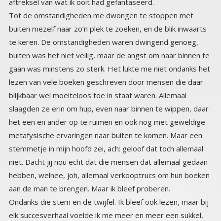
aftreksel van wat ik ooit had gefantaseerd.
Tot de omstandigheden me dwongen te stoppen met
buiten mezelf naar zo’n plek te zoeken, en de blik inwaarts
te keren. De omstandigheden waren dwingend genoeg,
buiten was het niet veilig, maar de angst om naar binnen te
gaan was minstens zo sterk. Het lukte me niet ondanks het
lezen van vele boeken geschreven door mensen die daar
blijkbaar wel moeiteloos toe in staat waren. Allemaal
slaagden ze erin om hup, even naar binnen te wippen, daar
het een en ander op te ruimen en ook nog met geweldige
metafysische ervaringen naar buiten te komen. Maar een
stemmetje in mijn hoofd zei, ach: geloof dat toch allemaal
niet. Dacht jij nou echt dat die mensen dat allemaal gedaan
hebben, welnee, joh, allemaal verkooptrucs om hun boeken
aan de man te brengen. Maar ik bleef proberen.
Ondanks die stem en de twijfel. Ik bleef ook lezen, maar bij
elk succesverhaal voelde ik me meer en meer een sukkel,
want bij mij riep het alleen maar angst op en nare
kinderherinneringen. Niks mooie stilte of prachtige
eenheidservaringen. Elke keer als ik weer een poging
waagde, was het alsof ik onmiddellijk werd buiten geschopt.
Tot ik op een dag het boek ‘leven in je hart ‘begon te lezen,
een praktisch boek van Drunvalo Melchizedek. Hij bouwde
de oefeningen heel rustig op, niet meteen in je hart gaan,
niet direct het enge opzoeken. Maar voorzichtig, stap voor
stap, verbinding zoeken met moeder aarde die je steunt en
vader kosmos die je inspireert. En ja het wonder gebeurde:
dit lukte, ik deed in het begin braaf wat in het boekje stond,
maar gaandeweg werd ik steeds vermeteler en deed het