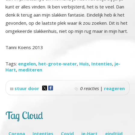
omgekeerde slakkenhuis, niet op mijn rug maar in mijn hart.
Tanni Koens 2013
Tags:
engelen
,
het-grote-water
,
Huis
,
Intenties
,
je-
Hart
,
mediteren
stuur door
0 reacties
|
reageren
Tag Cloud
Corona
Intenties
Covid
je-Hart
eindtijd