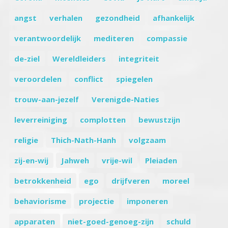
angst
verhalen
gezondheid
afhankelijk
verantwoordelijk
mediteren
compassie
de-ziel
Wereldleiders
integriteit
veroordelen
conflict
spiegelen
trouw-aan-jezelf
Verenigde-Naties
leverreiniging
complotten
bewustzijn
religie
Thich-Nath-Hanh
volgzaam
zij-en-wij
Jahweh
vrije-wil
Pleiaden
betrokkenheid
ego
drijfveren
moreel
behaviorisme
projectie
imponeren
apparaten
niet-goed-genoeg-zijn
schuld