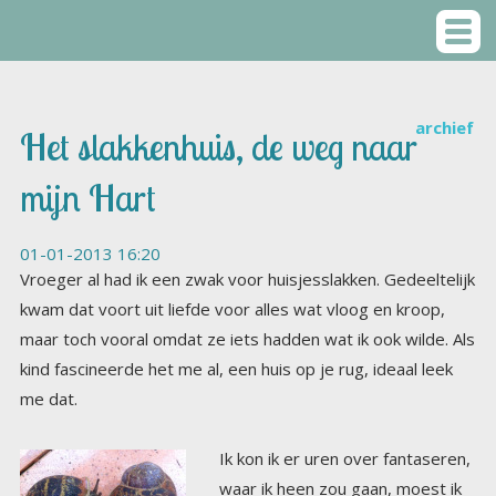
archief
Het slakkenhuis, de weg naar
mijn Hart
01-01-2013 16:20
Vroeger al had ik een zwak voor huisjesslakken. Gedeeltelijk
kwam dat voort uit liefde voor alles wat vloog en kroop,
maar toch vooral omdat ze iets hadden wat ik ook wilde. Als
kind fascineerde het me al, een huis op je rug, ideaal leek
me dat.
Ik kon
ik er uren over fantaseren,
waar ik heen zou gaan, moest ik
mijn huis op mijn rug hebben.
Zeker niet naar de tuin van mijn
vader, die haatte slakken, ze aten
alles op en werden met grof
geweld uitgeroeid. Mij deerde hun vraatzicht niet, ze
hadden huisjes en konden gaan en staan waar ze wilden.
Dat was het enige wat telde. Nu ja, gaan en staan, wel in
een tempo waar ik dan weer niet voor zou kiezen. Maar aan
de andere kant , een zilveren spoor achterlatend, had ook