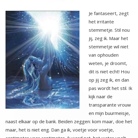
Je fantaseert, zegt
het irritante
stemmetje. Stil nou
jij, zeg ik. Maar het
stemmetje wil niet
van ophouden
weten, je droomt,
dit is niet echt! Hou
op jij zeg ik, en dan
pas wordt het stil. Ik
kijk naar de
transparante vrouw
en mijn buurmeisje,
naast elkaar op de bank. Beiden zeggen: kom maar, doe het
maar, het is niet eng. Dan ga ik, voetje voor voetje,
centimeter voor centimeter, ik word nat, het water voelt
vies olieachtig en koud. De slijmerige slierten kronkelen om
mijn lichaam. Houden me tegen. Voorzichtig begin ik te
zwemmen, de slierten belemmeren me, ik moet me steeds
losrukken, mijn hart gaat tekeer, het bonkt tegen mijn
borstkas, maar ik ga en zet door, richting het bankje.
Halverwege word het water warmer, schoner zachter en
hangt er een prettige geur. Het zwemmen gaat nu ook
sneller, lichter, gemakkelijker. Dan ben ik er. Mijn buurmeisje
staat met open armen op me te wachten. De transparante
vrouw, nu zie ik het pas, lijkt op mij. Ik kijk haar vragend aan.
Ik ben je ware zelf, zegt ze en trots op je, je hebt het
gedaan, je bent het grote water overgestoken, en glijdt