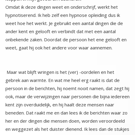
Omdat ik deze dingen weet en onderschrijf, werkt het
hypnotiserend. Ik heb zelf een hypnose opleiding dus ik
weet hoe het werkt. Je gebruikt een aantal dingen die de
ander kent en gelooft en verbindt dat met een aantal
onbekende zaken. Doordat de persoon het ene gelooft en
weet, gaat hij ook het andere voor waar aannemen.
Maar wat blijft wringen is het (ver) -oordelen en het
gebrek aan warmte. En wat me heel erg raakt is dat de
persoon in de berichten, hij noemt nooit namen, dat zegt hij
ook, maar de verwijzingen naar personen die bijna iedereen
kent zijn overduidelijk, en hij haalt deze mensen naar
beneden. Dat raakt me en dan lees ik de berichten waar zo
her en der dingen die mensen doen, worden veroordeeld
en weggezet als het duister dienend. Ik lees dan de stukjes
en zie hoe er dingen in staan die misschien over mij gaan en
ik voel me nog meer onzeker worden. Doe ik het fout? Ben
ik niet goed bezig, ben ik in de val gelopen? Volg ik het
verkeerde licht? Het stopt niet, en ik werd er dusdanig
onzeker van dat ik mijn boek laat liggen, dat ik niet meer in