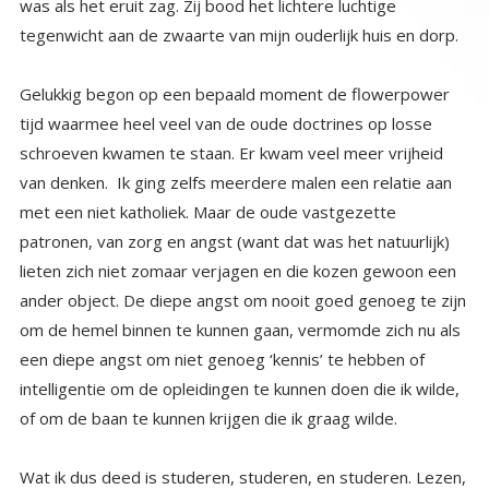
tegenwicht aan de zwaarte van mijn ouderlijk huis en dorp.
Gelukkig begon op een bepaald moment de flowerpower
tijd waarmee heel veel van de oude doctrines op losse
schroeven kwamen te staan. Er kwam veel meer vrijheid
van denken. Ik ging zelfs meerdere malen een relatie aan
met een niet katholiek. Maar de oude vastgezette
patronen, van zorg en angst (want dat was het natuurlijk)
lieten zich niet zomaar verjagen en die kozen gewoon een
ander object. De diepe angst om nooit goed genoeg te zijn
om de hemel binnen te kunnen gaan, vermomde zich nu als
een diepe angst om niet genoeg ‘kennis’ te hebben of
intelligentie om de opleidingen te kunnen doen die ik wilde,
of om de baan te kunnen krijgen die ik graag wilde.
Wat ik dus deed is studeren, studeren, en studeren. Lezen,
lezen, lezen. De ene opleiding en cursus na de andere, en
als ik met de ene klaar was, begon ik aan de andere, en
toch gaf het me echt niet het gevoel dat ik nu goed genoeg
was, welnee, het gevoel van ontoereikendheid bleef. Het
vermomde zich gewoon. Ik bleef het kind wat haar best
bleef doen om in de hemel te mogen komen, ook al