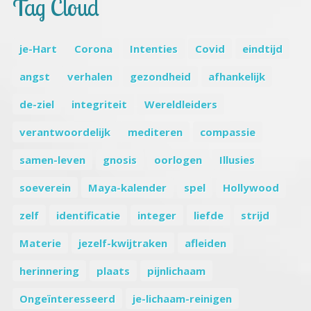
Tag Cloud
je-Hart
Corona
Intenties
Covid
eindtijd
angst
verhalen
gezondheid
afhankelijk
de-ziel
integriteit
Wereldleiders
verantwoordelijk
mediteren
compassie
samen-leven
gnosis
oorlogen
Illusies
soeverein
Maya-kalender
spel
Hollywood
zelf
identificatie
integer
liefde
strijd
Materie
jezelf-kwijtraken
afleiden
herinnering
plaats
pijnlichaam
Ongeïnteresseerd
je-lichaam-reinigen