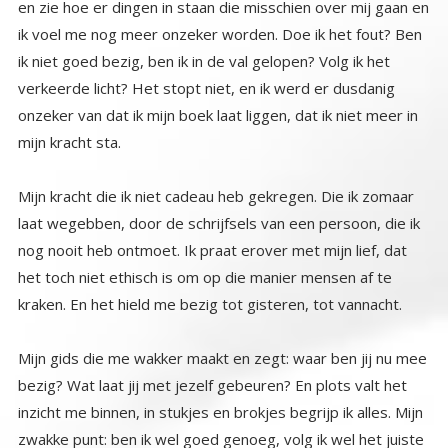
mijn kracht sta.
Mijn kracht die ik niet cadeau heb gekregen. Die ik zomaar
laat wegebben, door de schrijfsels van een persoon, die ik
nog nooit heb ontmoet. Ik praat erover met mijn lief, dat
het toch niet ethisch is om op die manier mensen af te
kraken. En het hield me bezig tot gisteren, tot vannacht.
Mijn gids die me wakker maakt en zegt: waar ben jij nu mee
bezig? Wat laat jij met jezelf gebeuren? En plots valt het
inzicht me binnen, in stukjes en brokjes begrijp ik alles. Mijn
zwakke punt: ben ik wel goed genoeg, volg ik wel het juiste
pad, heb ik kennis genoeg? Heb ik wel de echte liefde, of
dien ik wel het echte licht? En dan iemand die zich voordoet
als degene met alle kennis, de waarheid, de wijsheid, het