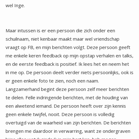
wel Inge.
Maar intussen is er een persoon die zich onder een
schuilnaam, niet kenbaar maakt maar wel vriendschap
vraagt op FB, en mijn berichten volgt. Deze persoon geeft
me enkele keren feedback op mijn opstap verhalen en talks,
en de eerste feedback is positief. Ik lees het en neem het
in me op. De persoon deelt verder niets persoonlijks, ook is
er geen enkele foto te zien, noch een naam.
Langzamerhand begint deze persoon zelf meer berichten
te delen. Felle indringende berichten, met de houding van
een alwetend iemand. De persoon heeft over zijn kennis
geen enkele twijfel, nooit. Deze persoon is volledig
overtuigd van de waarheid van zijn berichten. De berichten
brengen me daardoor in verwarring, want ze ondergraven
bijna alles wat ik sinds ik in mijn hart kan, heb mogen
ondervinden en ontdekken. Ik lees ze elke dag en ze
worden steeds verontrustender, ik ga elke dag met twijfel
over mijn weg en mijzelf naar bed, en word ermee wakker.
Wat me al snel opvalt is het totaal ontbreken van enige
liefde of warmte. De berichten zijn koel en analyserend, en
soms erg veroordelend. Er worden steken en klappen
uitgedeeld onder het mom van ‘ik ben de enige die hier de
waarheid kent’. Meer mensen die een beetje zoals ik zijn,
gaan het volgen en lezen en reageren soms, vaak net zo