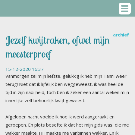
archief
Jezelf kwijtraken, ofwel mijn
meesterproef
15-12-2020 16:37
Vanmorgen zei mijn liefste, gelukkig ik heb mijn Tanni weer
terug! Niet dat ik lijfelijk ben weggeweest, ik was heel de
tijd in zijn nabijheid, toch ben ik zeker een aantal weken mijn
innerlijke zelf behoorlijk kwijt geweest.
Afgelopen nacht voelde ik hoe ik werd aangeraakt en
geroepen. En plots besefte ik dat het mijn gids was, die me
wakker maakte. Hij maakte me vanbinnen wakker. En ik
werd ook daadwerkelijk wakker, Je bent afgedwaald van je
pad, zei hij, en ik wist meteen wat hij bedoelde. Ik heb al
wekenlang niet geluisterd naar mijn lichaam, want ik voel me
al wekenlang ongemakkelijk. Ik word wakker met onrust en
ik ga slapen met onrust. Onrust in de vorm van grote
twijfels aan mezelf, aan mijn missie, mijn pad, aan alles wat
er is gebeurd de afgelopen jaren. Door deze onrust zijn
mijn talks minder goed dan ze waren, blijft mijn boek liggen