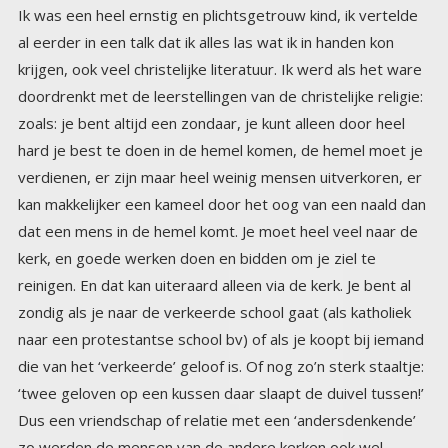
Ik was een heel ernstig en plichtsgetrouw kind, ik vertelde
al eerder in een talk dat ik alles las wat ik in handen kon
krijgen, ook veel christelijke literatuur. Ik werd als het ware
doordrenkt met de leerstellingen van de christelijke religie:
zoals: je bent altijd een zondaar, je kunt alleen door heel
hard je best te doen in de hemel komen, de hemel moet je
verdienen, er zijn maar heel weinig mensen uitverkoren, er
kan makkelijker een kameel door het oog van een naald dan
dat een mens in de hemel komt. Je moet heel veel naar de
kerk, en goede werken doen en bidden om je ziel te
reinigen. En dat kan uiteraard alleen via de kerk. Je bent al
zondig als je naar de verkeerde school gaat (als katholiek
naar een protestantse school bv) of als je koopt bij iemand
die van het ‘verkeerde’ geloof is. Of nog zo’n sterk staaltje:
‘twee geloven op een kussen daar slaapt de duivel tussen!’
Dus een vriendschap of relatie met een ‘andersdenkende’
zo werden de mensen van de andere kerken ook wel