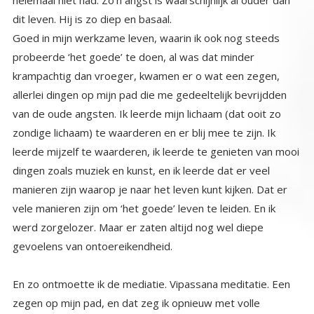
dit leven. Hij is zo diep en basaal.
Goed in mijn werkzame leven, waarin ik ook nog steeds
probeerde ‘het goede’ te doen, al was dat minder
krampachtig dan vroeger, kwamen er o wat een zegen,
allerlei dingen op mijn pad die me gedeeltelijk bevrijdden
van de oude angsten. Ik leerde mijn lichaam (dat ooit zo
zondige lichaam) te waarderen en er blij mee te zijn. Ik
leerde mijzelf te waarderen, ik leerde te genieten van mooi
dingen zoals muziek en kunst, en ik leerde dat er veel
manieren zijn waarop je naar het leven kunt kijken. Dat er
vele manieren zijn om ‘het goede’ leven te leiden. En ik
werd zorgelozer. Maar er zaten altijd nog wel diepe
gevoelens van ontoereikendheid.
En zo ontmoette ik de mediatie. Vipassana meditatie. Een
zegen op mijn pad, en dat zeg ik opnieuw met volle
overtuiging en van harte. Want door wat er gebeurde de