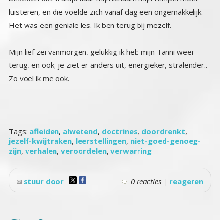
luisteren, en die voelde zich vanaf dag een ongemakkelijk.
Het was een geniale les. Ik ben terug bij mezelf.
Mijn lief zei vanmorgen, gelukkig ik heb mijn Tanni weer
terug, en ook, je ziet er anders uit, energieker, stralender..
Zo voel ik me ook.
Tags:
afleiden
,
alwetend
,
doctrines
,
doordrenkt
,
jezelf-kwijtraken
,
leerstellingen
,
niet-goed-genoeg-
zijn
,
verhalen
,
veroordelen
,
verwarring
stuur door
0 reacties
|
reageren