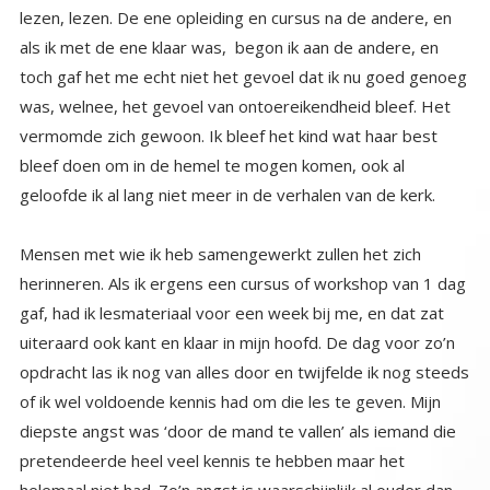
geloofde ik al lang niet meer in de verhalen van de kerk.
Mensen met wie ik heb samengewerkt zullen het zich
herinneren. Als ik ergens een cursus of workshop van 1 dag
gaf, had ik lesmateriaal voor een week bij me, en dat zat
uiteraard ook kant en klaar in mijn hoofd. De dag voor zo’n
opdracht las ik nog van alles door en twijfelde ik nog steeds
of ik wel voldoende kennis had om die les te geven. Mijn
diepste angst was ‘door de mand te vallen’ als iemand die
pretendeerde heel veel kennis te hebben maar het
helemaal niet had. Zo’n angst is waarschijnlijk al ouder dan