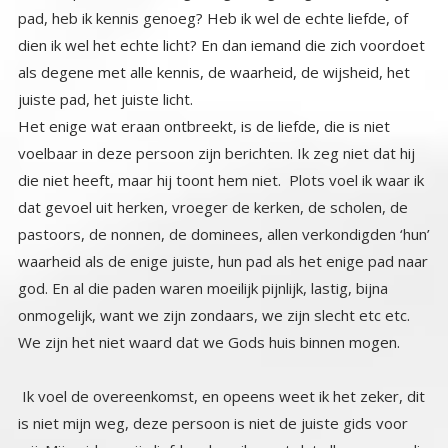
juiste pad, het juiste licht.
Het enige wat eraan ontbreekt, is de liefde, die is niet
voelbaar in deze persoon zijn berichten. Ik zeg niet dat hij
die niet heeft, maar hij toont hem niet. Plots voel ik waar ik
dat gevoel uit herken, vroeger de kerken, de scholen, de
pastoors, de nonnen, de dominees, allen verkondigden ‘hun’
waarheid als de enige juiste, hun pad als het enige pad naar
god. En al die paden waren moeilijk pijnlijk, lastig, bijna
onmogelijk, want we zijn zondaars, we zijn slecht etc etc.
We zijn het niet waard dat we Gods huis binnen mogen.
Ik voel de overeenkomst, en opeens weet ik het zeker, dit
is niet mijn weg, deze persoon is niet de juiste gids voor
mij. Mijn gidsen zijn liefdevol, en ik weet dat alle mensen die
ooit een ervaring hadden met de Creator, God, of Jezus
maar één ding bleven zeggen, schrijven, delen, dat de
Creator pure liefde is, dat er geen straffen of hellen zijn.
Dat je altijd bemind wordt, en dat het enige wat er is, de
universele wetten zijn, en een ervan is dat je dingen die je
ooit uit balans bracht weer in balans moet brengen. Klinkt
eerlijk en juist voor mij. Die straffende jou het moeilijk
makende god is de god van de Matrix, dat is Jahweh, de
demiurg, die het ons zo moeilijk mogelijk zal maken om de