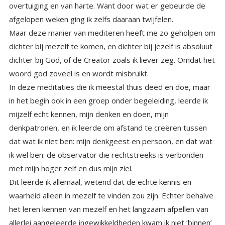
afgelopen weken ging ik zelfs daaraan twijfelen.
Maar deze manier van mediteren heeft me zo geholpen om
dichter bij mezelf te komen, en dichter bij jezelf is absoluut
dichter bij God, of de Creator zoals ik liever zeg. Omdat het
woord god zoveel is en wordt misbruikt.
In deze meditaties die ik meestal thuis deed en doe, maar
in het begin ook in een groep onder begeleiding, leerde ik
mijzelf echt kennen, mijn denken en doen, mijn
denkpatronen, en ik leerde om afstand te creëren tussen
dat wat ik niet ben: mijn denkgeest en persoon, en dat wat
ik wel ben: de observator die rechtstreeks is verbonden
met mijn hoger zelf en dus mijn ziel.
Dit leerde ik allemaal, wetend dat de echte kennis en
waarheid alleen in mezelf te vinden zou zijn. Echter behalve
het leren kennen van mezelf en het langzaam afpellen van
allerlei aangeleerde ingewikkeldheden kwam ik niet ‘binnen’
in mijn hart. Dat duurde jaren, jaren waarin ik elke dag
mediteerde, en heel veel moeilijkheden tegenkwam en
oploste in de buitenwereld. En waar ik door het mediteren