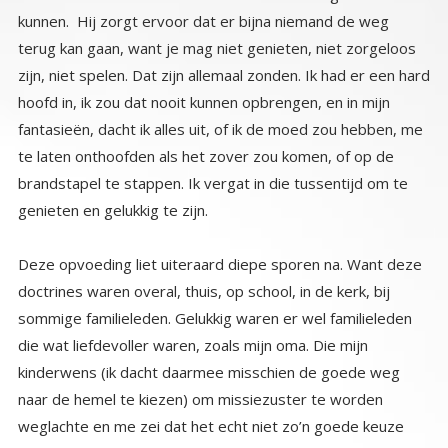
genieten en gelukkig te zijn.
Deze opvoeding liet uiteraard diepe sporen na. Want deze
doctrines waren overal, thuis, op school, in de kerk, bij
sommige familieleden. Gelukkig waren er wel familieleden
die wat liefdevoller waren, zoals mijn oma. Die mijn
kinderwens (ik dacht daarmee misschien de goede weg
naar de hemel te kiezen) om missiezuster te worden
weglachte en me zei dat het echt niet zo’n goede keuze
was als het eruit zag. Zij bood het lichtere luchtige