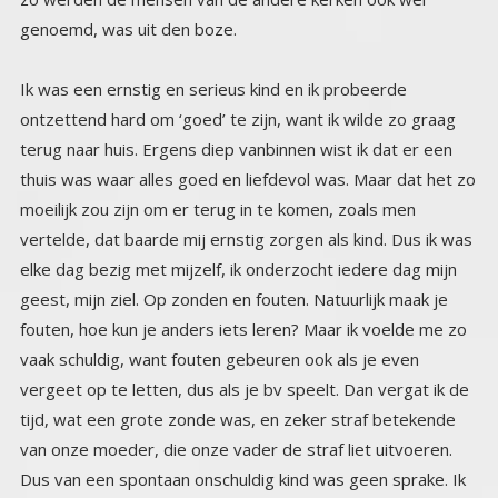
genoemd, was uit den boze.
Ik was een ernstig en serieus kind en ik probeerde
ontzettend hard om ‘goed’ te zijn, want ik wilde zo graag
terug naar huis. Ergens diep vanbinnen wist ik dat er een
thuis was waar alles goed en liefdevol was. Maar dat het zo
moeilijk zou zijn om er terug in te komen, zoals men
vertelde, dat baarde mij ernstig zorgen als kind. Dus ik was
elke dag bezig met mijzelf, ik onderzocht iedere dag mijn
geest, mijn ziel. Op zonden en fouten. Natuurlijk maak je
fouten, hoe kun je anders iets leren? Maar ik voelde me zo
vaak schuldig, want fouten gebeuren ook als je even
vergeet op te letten, dus als je bv speelt. Dan vergat ik de
tijd, wat een grote zonde was, en zeker straf betekende
van onze moeder, die onze vader de straf liet uitvoeren.
Dus van een spontaan onschuldig kind was geen sprake. Ik
was altijd bezig met zelfverbetering en zelf onderzoek. Ik
las de dramatische verhalen van de heiligen die omdat ze
hun leven gaven voor god, door zich te laten opeten door
leeuwen of onthoofden, in de hemel kwamen, verhalen die
uitgebreid in de katholieke illustraties stonden, met plaatjes
etc. Niets werd aan de verbeelding overgelaten. We
hadden een dik ingebonden boek met katholieke illustraties
uit de 30er jaren, waar het nog veel erger in was dan in de
tijdschriften van de 60er jaren. En ik moest van mezelf alles
lezen. Maar omdat ik net zo gevoelig was als ik nog altijd
ben, sliep ik er vaak niet van. Ook het idee dat God overal
was en alles zag, zelfs je zondige gedachten, o dat vond ik
zo akelig. Dus bleef ik diep nadenken over al deze mensen
die zo’n moeilijke weg gegaan waren om uiteindelijk bij God
te kunnen komen. Het was eigenlijk een duidelijke
boodschap, om bij God te komen is heel, heel moeilijk. En
wat ik wel niet zou moeten doen om ook terug naar huis te
kunnen. Hij zorgt ervoor dat er bijna niemand de weg
terug kan gaan, want je mag niet genieten, niet zorgeloos
zijn, niet spelen. Dat zijn allemaal zonden. Ik had er een hard
hoofd in, ik zou dat nooit kunnen opbrengen, en in mijn
fantasieën, dacht ik alles uit, of ik de moed zou hebben, me
te laten onthoofden als het zover zou komen, of op de
brandstapel te stappen. Ik vergat in die tussentijd om te