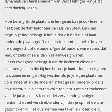
heel duidelijk lezen.
Hoe belangrijk de plaats is in het gezin kun je ook lezen in
het boek de ‘familiefontein’ van Els van Stein. Dan pas
begrijp je hoe belangrijk het is dat elk kind zijn of haar
ouders de plaats geeft die hen toekomt, namelijk ‘boven’
hen, ongeacht of de ouders ‘goede’ ouders waren voor dat
kind, of zelfs of ze al dan niet aanwezig waren.
Het is evengoed belangrijk dat de kinderen elkaar de
plaatsen gunnen die bij hen horen. Je kunt alleen maar goed
functioneren en gelukkig worden als je je eigen plaats ten
volle inneemt en de anderen in het gezin- ouders- broers
en zussen- hun plaats ten volle toekent. Het niet toekennen
van de juiste plaats kan allerlei vervelende gevolgen
hebben die veel verstrekkender zijn dan je op het eerste
gezicht denkt. Het overnemen van taken en rollen die bij
een ander horen kan je leven op een negatieve manier
beïnvloeden. Familieopstellingen laten dat vaak zien en je
ziet een directe verandering plaats vinden als de familie
‘juist’ wordt opgesteld. Het effect op de familie is merkbaar
zelfs al waren alle deelnemers aan de opstelling vreemden.