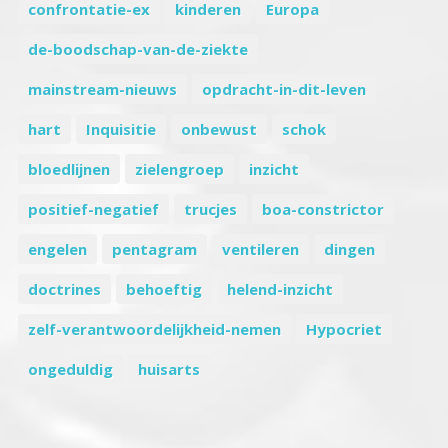
confrontatie-ex
kinderen
Europa
de-boodschap-van-de-ziekte
mainstream-nieuws
opdracht-in-dit-leven
hart
Inquisitie
onbewust
schok
bloedlijnen
zielengroep
inzicht
positief-negatief
trucjes
boa-constrictor
engelen
pentagram
ventileren
dingen
doctrines
behoeftig
helend-inzicht
zelf-verantwoordelijkheid-nemen
Hypocriet
ongeduldig
huisarts