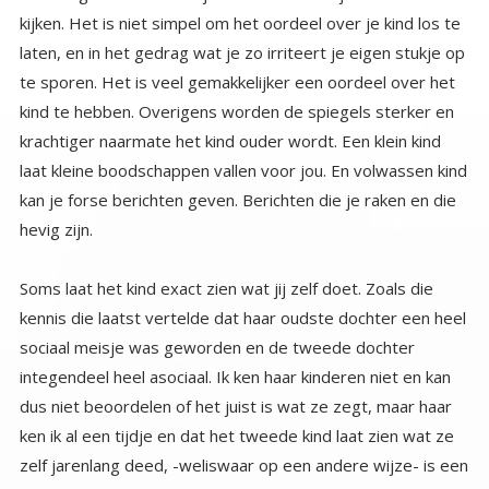
hevig zijn.
Soms laat het kind exact zien wat jij zelf doet. Zoals die
kennis die laatst vertelde dat haar oudste dochter een heel
sociaal meisje was geworden en de tweede dochter
integendeel heel asociaal. Ik ken haar kinderen niet en kan
dus niet beoordelen of het juist is wat ze zegt, maar haar
ken ik al een tijdje en dat het tweede kind laat zien wat ze
zelf jarenlang deed, -weliswaar op een andere wijze- is een
ding wat zeker is. Zij ziet het verband nog niet, maar in haar
ogen trekt haar tweede dochter zich weinig aan van het
gezin. Zij neemt contact op als ze zin heeft of als ze iets
nodig heeft. Leeft niet mee als er iets gebeurt in het gezin,
is vooral met zichzelf bezig. Haar moeder, mijn kennisje
was altijd precies zo, van haar ging ook nooit betrokkenheid
uit naar haar gezin van herkomst, haar broers en zussen
hoorden haar ook zelden als er iets gaande was, of er
moest een belang van haarzelf spelen. Zij koos ook altijd
voor zichzelf en haar belangen en liet haar dochters soms
aan hun lot over als zij iets wilde doen wat ze graag deed.
Ze was bv lid van een club die brocantes organiseerden, en
vide greniers afliepen, die eindigden vaak in gezellige
etentjes met alle leden, die laat eindigden en natuurlijk
meestal in de weekends plaats vonden. De ouders waren
dan beiden op deze feestjes te vinden en de meisjes
moesten zichzelf vermaken, soms logeerden ze bij anderen
vaak waren ze gewoon thuis. De ouders hadden dan geen