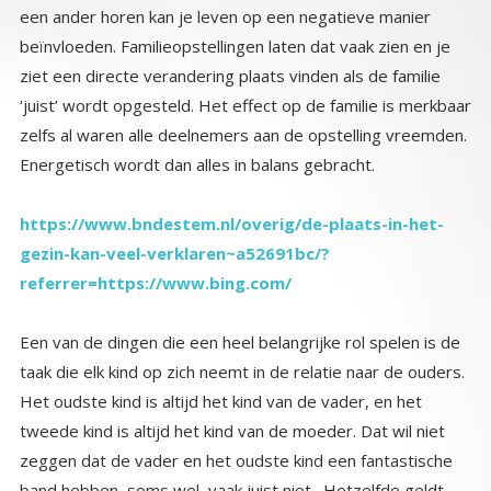
Energetisch wordt dan alles in balans gebracht.
https://www.bndestem.nl/overig/de-plaats-in-het-
gezin-kan-veel-verklaren~a52691bc/?
referrer=https://www.bing.com/
Een van de dingen die een heel belangrijke rol spelen is de
taak die elk kind op zich neemt in de relatie naar de ouders.
Het oudste kind is altijd het kind van de vader, en het
tweede kind is altijd het kind van de moeder. Dat wil niet
zeggen dat de vader en het oudste kind een fantastische
band hebben, soms wel, vaak juist niet. Hetzelfde geldt
voor het tweede kind en de moeder. Want wat dat oudste
kind voor de vader komt doen en dat tweede kind voor de
moeder is spiegelen. Het kind laat in zijn of haar gedrag
zien en voelen welke dingen jij als ouder nog hebt te leren,
te ontwikkelen, aan te kijken, op te lossen. Het kind komt je
er als het ware aan herinneren dat je bepaalde zaken nog
niet hebt aangepakt. Vaak doet dat kind datgene wat de
ouder zelf ook doet. Meestal op een totaal andere manier
waardoor je het niet direct ziet, en vaak moet je erg goed
kijken om te kunnen zien waar het in de kern om gaat. Het
is de kunst om dat te herkennen. Meestal is het gedrag wat
je als ouder stoort. Het irriteert je en frustreert je soms.
Waarom? Omdat het iets van jou is, het is ofwel iets wat je
in jezelf niet onder ogen wil zien, ofwel iets wat je nog niet
hebt ontwikkeld in jezelf. Herken het gedrag in je kind wat
van jou is. Erken het en los het in jezelf op, en je zult zien
dan is het ook in het kind opgelost. Veel van de problemen
die kinderen hebben zijn op te lossen door de ouders
wanneer die hun eigen onopgeloste problemen aankijken