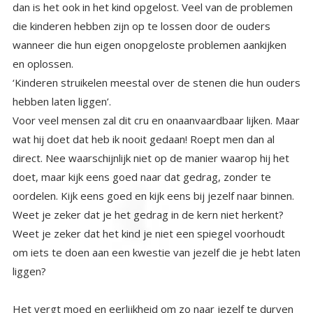
en oplossen.
‘Kinderen struikelen meestal over de stenen die hun ouders
hebben laten liggen’.
Voor veel mensen zal dit cru en onaanvaardbaar lijken. Maar
wat hij doet dat heb ik nooit gedaan! Roept men dan al
direct. Nee waarschijnlijk niet op de manier waarop hij het
doet, maar kijk eens goed naar dat gedrag, zonder te
oordelen. Kijk eens goed en kijk eens bij jezelf naar binnen.
Weet je zeker dat je het gedrag in de kern niet herkent?
Weet je zeker dat het kind je niet een spiegel voorhoudt
om iets te doen aan een kwestie van jezelf die je hebt laten
liggen?
Het vergt moed en eerlijkheid om zo naar jezelf te durven
kijken. Het is niet simpel om het oordeel over je kind los te
laten, en in het gedrag wat je zo irriteert je eigen stukje op
te sporen. Het is veel gemakkelijker een oordeel over het
kind te hebben. Overigens worden de spiegels sterker en
krachtiger naarmate het kind ouder wordt. Een klein kind
laat kleine boodschappen vallen voor jou. En volwassen kind
kan je forse berichten geven. Berichten die je raken en die