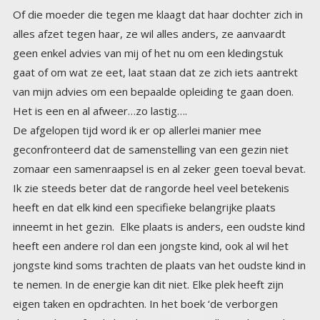
Of die moeder die tegen me klaagt dat haar dochter zich in
alles afzet tegen haar, ze wil alles anders, ze aanvaardt
geen enkel advies van mij of het nu om een kledingstuk
gaat of om wat ze eet, laat staan dat ze zich iets aantrekt
van mijn advies om een bepaalde opleiding te gaan doen.
Het is een en al afweer…zo lastig….
De afgelopen tijd word ik er op allerlei manier mee
geconfronteerd dat de samenstelling van een gezin niet
zomaar een samenraapsel is en al zeker geen toeval bevat.
Ik zie steeds beter dat de rangorde heel veel betekenis
heeft en dat elk kind een specifieke belangrijke plaats
inneemt in het gezin. Elke plaats is anders, een oudste kind
heeft een andere rol dan een jongste kind, ook al wil het
jongste kind soms trachten de plaats van het oudste kind in
te nemen. In de energie kan dit niet. Elke plek heeft zijn
eigen taken en opdrachten. In het boek ‘de verborgen
dynamiek van familiebanden’ van Bert Hellinger kun je dit