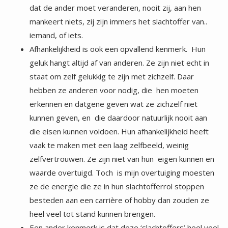
iemand, of iets.
Afhankelijkheid is ook een opvallend kenmerk. Hun
geluk hangt altijd af van anderen. Ze zijn niet echt in
staat om zelf gelukkig te zijn met zichzelf. Daar
hebben ze anderen voor nodig, die hen moeten
erkennen en datgene geven wat ze zichzelf niet
kunnen geven, en die daardoor natuurlijk nooit aan
die eisen kunnen voldoen. Hun afhankelijkheid heeft
vaak te maken met een laag zelfbeeld, weinig
zelfvertrouwen. Ze zijn niet van hun eigen kunnen en
waarde overtuigd. Toch is mijn overtuiging moesten
ze de energie die ze in hun slachtofferrol stoppen
besteden aan een carrière of hobby dan zouden ze
heel veel tot stand kunnen brengen.
Een ander kenmerk is dat deze ‘slachtoffers’ heel veel
zelfmedelijden hebben. Maar als ze in hun rol zitten
hebben ze nauwelijks medelijden of compassie met