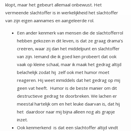
van zijn eigen aannames en aangeleerde rol.
Een ander kenmerk van mensen die de slachtofferrol
hebben gekozen in dit leven, is dat ze graag drama’s
creëren, waar zij dan het middelpunt en slachtoffer
van zijn. Iemand die ik goed ken probeert dat ook
vaak op kleine schaal, maar ik maak het gedrag altijd
belachelijk zodat hij zelf ook met humor moet
reageren. Hij weet inmiddels dat het gedrag op mij
geen vat heeft. Humor is de beste manier om dit
destructieve gedrag te doorbreken. We lachen er
meestal hartelijk om en het leuke daarvan is, dat hij
het daardoor naar mij bijna alleen nog als grapje
inzet.
Ook kenmerkend is dat een slachtoffer altijd vindt
dat de ander moet veranderen, nooit zij, aan hen
mankeert niets, zij zijn immers het slachtoffer van..