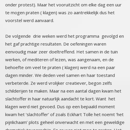
voorstel werd aanvaard.
De volgende drie weken werd het programma gevolgd en
het gaf prachtige resultaten. De oefeningen waren
eenvoudig maar zeer doeltreffend. Het samen in de tuin
werken, of mediteren of lezen, was aangenaam, en de
behoefte om veel te praten ( klagen) werd na een paar
dagen minder. We deden veel samen en haar toestand
verbeterde. Ze werd vrolijker creatiever, begon zelfs
schilderijen te maken. Maar na een aantal dagen kwam het
slachtoffer in haar natuurlijk aandacht te kort. Want het
klagen werd niet gevoed. Dus op een bepaald moment
kwam het ‘slachtoffer’ of zoals Eckhart Tolle het noemt ‘het
pijnlichaam’ plots geheel onverwacht en met een geweldige
dramatiek tevoorschijn. En er was niet mee te praten. Het
was één stroom, zelfmedelijden, klagen en ze was niet tot
rede te brengen. Wat dat deed met ons, op den duur
werden we boos. Het was allemaal zo onredelijk en
onzinnig wat er te berde werd gebracht en elk
tegenargument werd van tafel geveegd. Het was een
slopende ervaring. Tot ik het inzicht kreeg dat dit haar
pijnlichaam was, wat ‘voeding’ nodig had. En pijnlichamen
voeden zich met drama. Ik brak het gejammer op een
autoritaire wijze af. En dwong haar tot stilte en luisteren, en
ik las haar het hele hoofdstuk voor van het pijnlichaam. Het
kalmeerde haar, ze kon niet ontkennen dat dit met haar aan
de hand was, en ik liet haar nadat ze wat was bekomen van
het door haar gecreëerde drama het hoofdstuk zelf lezen.
De duidelijkheid die dit schiep, hielp ons de rest van de drie
weken om op dit soort momenten, op een heldere
waarnemende manier te reageren en niet mee of in te gaan