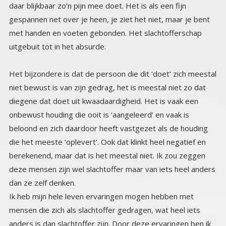
uitgebuit tot in het absurde.
Het bijzondere is dat de persoon die dit ‘doet’ zich meestal
niet bewust is van zijn gedrag, het is meestal niet zo dat
diegene dat doet uit kwaadaardigheid. Het is vaak een
onbewust houding die ooit is ‘aangeleerd’ en vaak is
beloond en zich daardoor heeft vastgezet als de houding
die het meeste ‘oplevert’. Ook dat klinkt heel negatief en
berekenend, maar dat is het meestal niet. Ik zou zeggen
deze mensen zijn wel slachtoffer maar van iets heel anders
dan ze zelf denken.
Ik heb mijn hele leven ervaringen mogen hebben met
mensen die zich als slachtoffer gedragen, wat heel iets
anders is dan slachtoffer zijn. Door deze ervaringen ben ik
een soort van expert geworden op dat gebied. Vooral ook
omdat ik het op een bepaald moment helemaal ‘doorzag’.
Dus ik ben ook dankbaar voor al die mensen die zich als