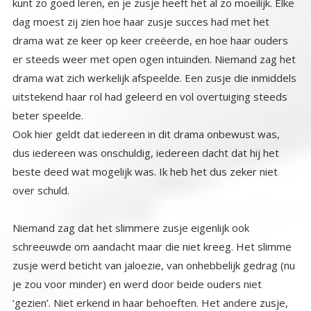
beter speelde.
Ook hier geldt dat iedereen in dit drama onbewust was,
dus iedereen was onschuldig, iedereen dacht dat hij het
beste deed wat mogelijk was. Ik heb het dus zeker niet
over schuld.
Niemand zag dat het slimmere zusje eigenlijk ook
schreeuwde om aandacht maar die niet kreeg. Het slimme
zusje werd beticht van jaloezie, van onhebbelijk gedrag (nu
je zou voor minder) en werd door beide ouders niet
‘gezien’. Niet erkend in haar behoeften. Het andere zusje,
eiste alle aandacht op en kreeg die volop en werd elke keer
als ze een succesje boekte overladen met complimenten,
terwijl iedereen het gewoon normaal vond dat haar andere