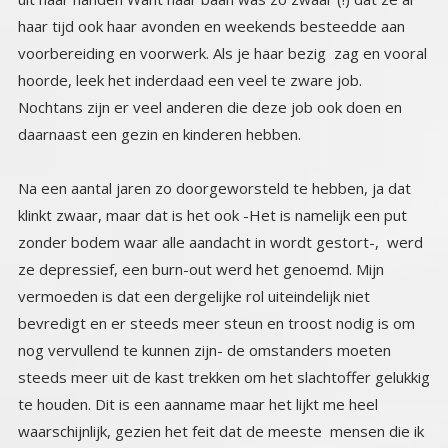
daarnaast een gezin en kinderen hebben.
Na een aantal jaren zo doorgeworsteld te hebben, ja dat
klinkt zwaar, maar dat is het ook -Het is namelijk een put
zonder bodem waar alle aandacht in wordt gestort-, werd
ze depressief, een burn-out werd het genoemd. Mijn
vermoeden is dat een dergelijke rol uiteindelijk niet
bevredigt en er steeds meer steun en troost nodig is om
nog vervullend te kunnen zijn- de omstanders moeten
steeds meer uit de kast trekken om het slachtoffer gelukkig
te houden. Dit is een aanname maar het lijkt me heel
waarschijnlijk, gezien het feit dat de meeste mensen die ik
ken met dit gedrag, last hebben van depressies en vaak
vaste bezoekers zijn van psychologen en psychiaters. In
de psychiatrie behoren ze vaak tot de vaste categorie
‘draaideur-patiënten’ horen. Haar vriend en levenspartner,
kon het na een aantal maanden waarin het alleen maar
erger werd, niet langer hanteren, hij wist niet meer wat te
doen en belde in wanhoop haar vader. Die kwam
onmiddellijk, (dat hoorde bij het patroon) en zat toen een
hele dag bij haar, troostend, ondersteunend, meegaand in
haar ellende. Aan het eind van de dag was hij doodop en
leeg en zag hij in dat hij nog dagen daar zou kunnen zitten
zonder dat het iets zou veranderen. Hij kreeg een idee, als
hij haar eens meenam naar zijn buitenlandse huis. Een
andere omgeving, andere mensen, dat zou haar vast goed
doen. De andere optie was ook al gevallen, opname in de