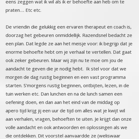
praten…. Etc etc.
De vriendin die gelukkig een ervaren therapeut en coach is,
doorzag het gebeuren onmiddellijk. Razendsnel bedacht ze
een plan. Dat legde ze aan het meisje voor: ik begrijp dat je
enorme behoefte hebt om je verhaal te vertellen. Dat gaat
ook zeker gebeuren. Maar wij zijn nu te moe om jou de
aandacht te geven die je nodig hebt. Ik stel voor dat we
morgen de dag rustig beginnen en een vast programma
starten. S’morgens rustig beginnen, ontbijten, lezen, in de
tuin werken etc. Dan lunchen en na de lunch samen een
oefening doen, en dan aan het eind van de middag op
apero tijd krijg jij een uur de tijd om alles wat je kwijt wil
aan verhalen, vragen, behoeften te uiten. Je krijgt dan onze
volle aandacht en ook antwoorden en oplossingen als we
die ontdekken. Dit voorstel aanvaardde ze (weliswaar
onder protest). Maar het vooruitzicht om elke dag een uur
te mogen praten ( klagen) was zo aantrekkelijk dus het