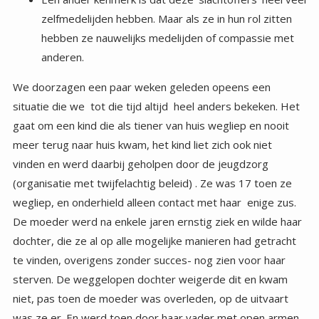
anderen.
We doorzagen een paar weken geleden opeens een
situatie die we tot die tijd altijd heel anders bekeken. Het
gaat om een kind die als tiener van huis wegliep en nooit
meer terug naar huis kwam, het kind liet zich ook niet
vinden en werd daarbij geholpen door de jeugdzorg
(organisatie met twijfelachtig beleid) . Ze was 17 toen ze
wegliep, en onderhield alleen contact met haar enige zus.
De moeder werd na enkele jaren ernstig ziek en wilde haar
dochter, die ze al op alle mogelijke manieren had getracht
te vinden, overigens zonder succes- nog zien voor haar
sterven. De weggelopen dochter weigerde dit en kwam
niet, pas toen de moeder was overleden, op de uitvaart
was ze er. En werd toen door haar vader met open armen
ontvangen. Over het weglopen werd nooit meer
gesproken, tot een buitenstaander, dit onderwerp