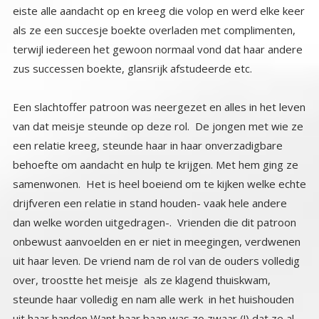
zus successen boekte, glansrijk afstudeerde etc.
Een slachtoffer patroon was neergezet en alles in het leven
van dat meisje steunde op deze rol. De jongen met wie ze
een relatie kreeg, steunde haar in haar onverzadigbare
behoefte om aandacht en hulp te krijgen. Met hem ging ze
samenwonen. Het is heel boeiend om te kijken welke echte
drijfveren een relatie in stand houden- vaak hele andere
dan welke worden uitgedragen-. Vrienden die dit patroon
onbewust aanvoelden en er niet in meegingen, verdwenen
uit haar leven. De vriend nam de rol van de ouders volledig
over, troostte het meisje als ze klagend thuiskwam,
steunde haar volledig en nam alle werk in het huishouden
uit haar handen Want haar baan was zo zwaar (!) dat ze al
haar tijd ook haar avonden en weekends besteedde aan
voorbereiding en voorwerk. Als je haar bezig zag en vooral
hoorde, leek het inderdaad een veel te zware job.
Nochtans zijn er veel anderen die deze job ook doen en