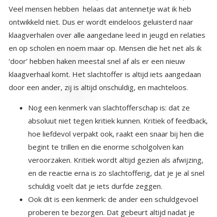
door een ander, zij is altijd onschuldig, en machteloos.
Nog een kenmerk van slachtofferschap is: dat ze
absoluut niet tegen kritiek kunnen. Kritiek of feedback,
hoe liefdevol verpakt ook, raakt een snaar bij hen die
begint te trillen en die enorme scholgolven kan
veroorzaken. Kritiek wordt altijd gezien als afwijzing,
en de reactie erna is zo slachtofferig, dat je je al snel
schuldig voelt dat je iets durfde zeggen.
Ook dit is een kenmerk: de ander een schuldgevoel
proberen te bezorgen. Dat gebeurt altijd nadat je
een kritische opmerking hebt geuit. Het slachtoffer
gedraagt zich daarna op een schuldbewuste manier,
maar overdreven. En eigenlijk kinderlijk. Door de
lichaamstaal: de manier van kijken, wegkijken, de
schouders laten hangen, met een blik als van een
geslagen hond, poogt diegene jou je zo schuldig te
laten voelen, dat je het nooit meer in je hoofd haalt
dit arme slachtoffer te bekritiseren. Door deze
houding zijn er natuurlijk mensen die dat dan ook
nooit meer doen, en het gezelschap van deze
‘slachtoffers’ gaan mijden. Dat is jammer voor het
‘slachtoffer’ want uit goede feedback is ook voor hen,