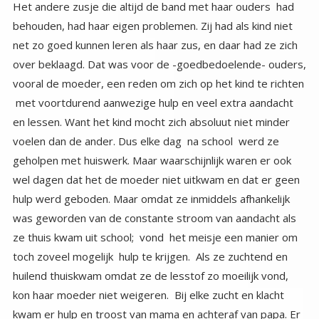
Het andere zusje die altijd de band met haar ouders had
behouden, had haar eigen problemen. Zij had als kind niet
net zo goed kunnen leren als haar zus, en daar had ze zich
over beklaagd. Dat was voor de -goedbedoelende- ouders,
vooral de moeder, een reden om zich op het kind te richten
met voortdurend aanwezige hulp en veel extra aandacht
en lessen. Want het kind mocht zich absoluut niet minder
voelen dan de ander. Dus elke dag na school werd ze
geholpen met huiswerk. Maar waarschijnlijk waren er ook
wel dagen dat het de moeder niet uitkwam en dat er geen
hulp werd geboden. Maar omdat ze inmiddels afhankelijk
was geworden van de constante stroom van aandacht als
ze thuis kwam uit school; vond het meisje een manier om
toch zoveel mogelijk hulp te krijgen. Als ze zuchtend en
huilend thuiskwam omdat ze de lesstof zo moeilijk vond,
kon haar moeder niet weigeren. Bij elke zucht en klacht
kwam er hulp en troost van mama en achteraf van papa. Er
werd -onbewust en met de beste bedoelingen- een
slachtoffer gecreëerd door de ouders en kind. Het kind
had ook kunnen leren dat ze veel problemen zelf kon
oplossen, en dat niet iedereen professor hoeft te worden.
En ze had aandacht kunnen krijgen voor andere dingen.
Maar nee ze werd keer op keer bevestigd in haar rol. Tot