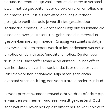
Secundaire emoties zijn vaak emoties die meer in verband
staan met de gedachten over de ooit ervaren emoties dan
de emotie zelf. Er is als het ware een laag overheen
gelegd. Je voelt dat ook, je wordt niet geraakt door
secundaire emoties, je wordt alleen uitgeput als iemand die
eindeloos over je uitstort. Dat gebeurde dus meestal in
gesprekken met mijn moeder. Grappig van zoiets is dat je
ongewild ook een expert wordt in het herkennen van echte
emoties en de indirecte ‘onechte’ emoties. Op den duur
‘ruik’ je het slachtofferschap al op afstand. En het effect
van het doorzien van het spel, is dat ik er een soort van
allergie voor heb ontwikkeld. Mijn haren gaan ervan
overeind staan en ik krijg een soort irritatie onder mijn huid.
Ik weet precies wanneer iemand echt verdriet of echte pijn
ervaart en wanneer er oud zeer wordt gekoesterd. Oud
zeer wat men liever niet oplost omdat het zo veel oplevert.
Veel mensen hebben helaas dat antennetje wat ik heb
ontwikkeld niet. Dus er wordt eindeloos geluisterd naar
klaagverhalen over alle aangedane leed in jeugd en relaties
en op scholen en noem maar op. Mensen die het net als ik
‘door’ hebben haken meestal snel af als er een nieuw
klaagverhaal komt. Het slachtoffer is altijd iets aangedaan