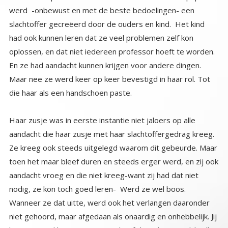
die haar als een handschoen paste.
Haar zusje was in eerste instantie niet jaloers op alle
aandacht die haar zusje met haar slachtoffergedrag kreeg.
Ze kreeg ook steeds uitgelegd waarom dit gebeurde. Maar
toen het maar bleef duren en steeds erger werd, en zij ook
aandacht vroeg en die niet kreeg-want zij had dat niet
nodig, ze kon toch goed leren- Werd ze wel boos.
Wanneer ze dat uitte, werd ook het verlangen daaronder
niet gehoord, maar afgedaan als onaardig en onhebbelijk. Jij
kunt zo goed leren, en je zusje heeft het al zo moeilijk. Elke
dag moest zij zien hoe haar zusje succes had met het
drama wat ze keer op keer creëerde, en hoe haar ouders
er steeds weer met open ogen intuinden. Niemand zag het
drama wat zich werkelijk afspeelde. Een zusje die inmiddels
uitstekend haar rol had geleerd en vol overtuiging steeds