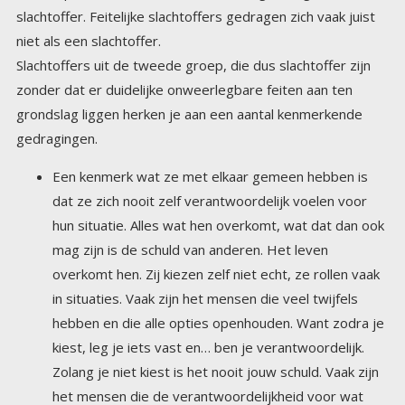
niet als een slachtoffer.
Slachtoffers uit de tweede groep, die dus slachtoffer zijn
zonder dat er duidelijke onweerlegbare feiten aan ten
grondslag liggen herken je aan een aantal kenmerkende
gedragingen.
Een kenmerk wat ze met elkaar gemeen hebben is
dat ze zich nooit zelf verantwoordelijk voelen voor
hun situatie. Alles wat hen overkomt, wat dat dan ook
mag zijn is de schuld van anderen. Het leven
overkomt hen. Zij kiezen zelf niet echt, ze rollen vaak
in situaties. Vaak zijn het mensen die veel twijfels
hebben en die alle opties openhouden. Want zodra je
kiest, leg je iets vast en… ben je verantwoordelijk.
Zolang je niet kiest is het nooit jouw schuld. Vaak zijn
het mensen die de verantwoordelijkheid voor wat
hen overkomt bij anderen leggen. Dat geldt dan
vooral voor de dingen die zij als negatief ervaren.
Positieve ervaringen beschouwen ze soms dan wel