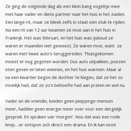
Ze ging de volgende dag als een klein bang vogeltje mee
met haar vader en diens partner naar het huis in het zuiden.
Een lange rit, maar ze bleek zelfs in staat een stuk te rijden.
Na een rit van 12 uur kwamen ze moe aan in het huis in
Frankrijk. Het was februari, en het huis was ijskoud ze
waren er maanden niet geweest. Ze waren moe, want ze
waren met twee auto’s teruggereden. Thuisgekomen
moest er nog gegeten worden. Dus auto uitpakken, poezen
eten geven en laten wennen, en het huis warmen. Maar al
na een kwartier begon de dochter te klagen, dat ze het zo
moeilijk had, dat ze zo’n behoefte had aan praten en wel nu.
Vader en de vriendin, beiden geen piepjonge mensen
meer, hadden geen energie meer over voor een dergelijk
gesprek. En spraken van ‘morgen’. Nou dat was een rode
knop….er ontspon zich direct een drama. En ik kan nooit
eens zeggen wat ik wil als ik er behoefte aan heb om te