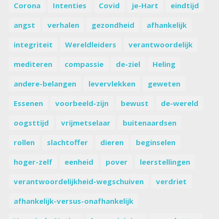
Corona
Intenties
Covid
je-Hart
eindtijd
angst
verhalen
gezondheid
afhankelijk
integriteit
Wereldleiders
verantwoordelijk
mediteren
compassie
de-ziel
Heling
andere-belangen
levervlekken
geweten
Essenen
voorbeeld-zijn
bewust
de-wereld
oogsttijd
vrijmetselaar
buitenaardsen
rollen
slachtoffer
dieren
beginselen
hoger-zelf
eenheid
pover
leerstellingen
verantwoordelijkheid-wegschuiven
verdriet
afhankelijk-versus-onafhankelijk