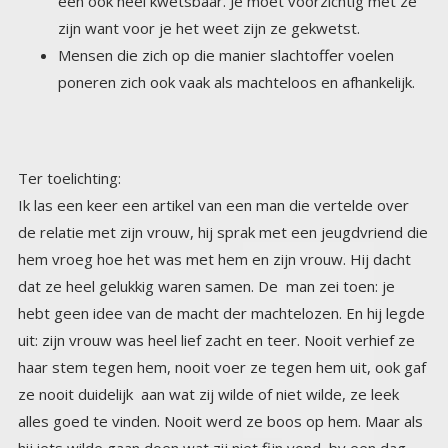
zijn want voor je het weet zijn ze gekwetst.
Mensen die zich op die manier slachtoffer voelen
poneren zich ook vaak als machteloos en afhankelijk.
Ter toelichting:
Ik las een keer een artikel van een man die vertelde over
de relatie met zijn vrouw, hij sprak met een jeugdvriend die
hem vroeg hoe het was met hem en zijn vrouw. Hij dacht
dat ze heel gelukkig waren samen. De man zei toen: je
hebt geen idee van de macht der machtelozen. En hij legde
uit: zijn vrouw was heel lief zacht en teer. Nooit verhief ze
haar stem tegen hem, nooit voer ze tegen hem uit, ook gaf
ze nooit duidelijk aan wat zij wilde of niet wilde, ze leek
alles goed te vinden. Nooit werd ze boos op hem. Maar als
hij iets wilde gaan doen wat zij niet fijn vond, bv een dag
golfen met een vriend, of een avondje uit met zijn vrienden
van vroeger, dan keek ze hem aan met omfloerste ogen
vol tranen, waarop hij het plan wat hij had direct liet varen.
Ze zei niets, bracht geen bezwaren in, alleen die blik en die
natte ogen. Waardoor hij zich haast een misdadiger voelde
als hij iets wilde doen zonder haar of wat zij niet leuk vond.
Hij zei tegen zijn vriend, er is geen ergere gevangenis dat
deze relatie, ook omdat ontsnappen eigenlijk onmogelijk is.
Niemand zou mijn keuze begrijpen, zij al helemaal niet. Maar
op deze manier heeft zij alle macht over mij. Ik ben niet
opgewassen tegen die ogen vol tranen. Ik voel me meestal