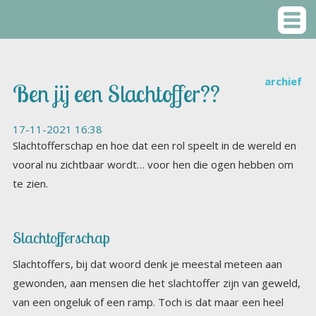
archief
Ben jij een Slachtoffer??
17-11-2021 16:38
Slachtofferschap en hoe dat een rol speelt in de wereld en
vooral nu zichtbaar wordt… voor hen die ogen hebben om
te zien.
Slachtofferschap
Slachtoffers, bij dat woord denk je meestal meteen aan
gewonden, aan mensen die het slachtoffer zijn van geweld,
van een ongeluk of een ramp. Toch is dat maar een heel
beperkt deel van de slachtoffers die er rondlopen. De
eerstgenoemden zijn overduidelijk slachtoffers van iets of
iemand. Aantoonbaar met onweerlegbare feiten. Een
dronken automobilist rijdt door een rood stoplicht en rijdt
een fietsster aan, die ernstig gewond achterblijft. Zij is
slachtoffer, hoe je het ook wendt of keert, van deze
automobilist. Er vindt een ramp plaats in een fabriek een
grote ontploffing waarbij alle huizen in de nabije omtrek
beschadigd worden of onbewoonbaar. De bewoners van
deze woningen zijn slachtoffers van wat er in de fabriek
gebeurde. Dat deze mensen slachtoffers zijn, is nooit een
punt van discussie, iedereen zal het erover eens zijn dat je