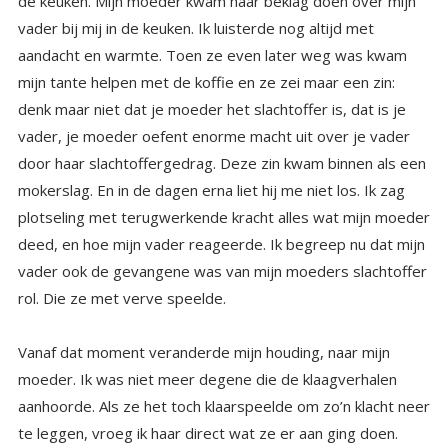
rol. Die ze met verve speelde.
Vanaf dat moment veranderde mijn houding, naar mijn
moeder. Ik was niet meer degene die de klaagverhalen
aanhoorde. Als ze het toch klaarspeelde om zo’n klacht neer
te leggen, vroeg ik haar direct wat ze er aan ging doen.
Daar kwam uiteraard nooit een antwoord op, want daar had
ze helemaal geen zin in. De ‘winst’ van haar gedrag, was in
haar beleving vele malen groter dan de winst van haar
gedrag te veranderen. Zelf verantwoording nemen voor je
leven pfff, dat voelt helemaal niet zo fijn als kunnen klagen
en medelijden krijgen van je toehoorders. Ze deed steeds
minder pogingen om mij als klankbord te gebruiken. De
doodenkele keer dat ze nog eens een poging deed,
reageerde ik niet zoals ze hoopte en dan liet ze haar
krachtigste wapen op me los. Tranen, grote verdrietige
ogen vol tranen. En ja daar was ik ook nog niet zo goed
tegen bestand, en dan gaf ik mijn poging om haar zelf iets
te laten ondernemen, maar op. Ze heeft deze rol tot het