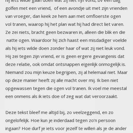
een onmens als ik iets doe of zeg wat dat veroorzaakt.
Deze tekst bleef me altijd bij, zo veelzeggend, en zo
ongelofelijk. Hoe kun je inderdaad tegen zo’n persoon
ingaan? Hoe durf je iets voor jezelf te willen als je de ander
daar blijkbaar zo’n pijn mee doet. Het is als een fijn
gespannen net over je heen, je ziet het niet, maar je bent
met handen en voeten gebonden. Het slachtofferschap