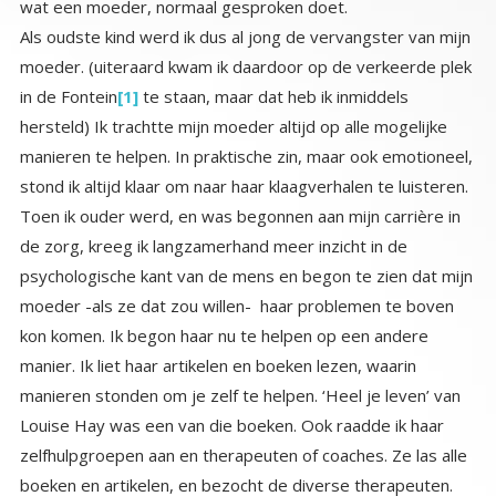
wat een moeder, normaal gesproken doet.
Als oudste kind werd ik dus al jong de vervangster van mijn
moeder. (uiteraard kwam ik daardoor op de verkeerde plek
in de Fontein
[1]
te staan, maar dat heb ik inmiddels
hersteld) Ik trachtte mijn moeder altijd op alle mogelijke
manieren te helpen. In praktische zin, maar ook emotioneel,
stond ik altijd klaar om naar haar klaagverhalen te luisteren.
Toen ik ouder werd, en was begonnen aan mijn carrière in
de zorg, kreeg ik langzamerhand meer inzicht in de
psychologische kant van de mens en begon te zien dat mijn
moeder -als ze dat zou willen- haar problemen te boven
kon komen. Ik begon haar nu te helpen op een andere
manier. Ik liet haar artikelen en boeken lezen, waarin
manieren stonden om je zelf te helpen. ‘Heel je leven’ van
Louise Hay was een van die boeken. Ook raadde ik haar
zelfhulpgroepen aan en therapeuten of coaches. Ze las alle
boeken en artikelen, en bezocht de diverse therapeuten.
Maar tot mijn verbazing veranderde er niets. Als ik er naar
vroeg, ontweek ze mijn vragen en wilde het liefst doen wat
ze altijd deed: klagen. Dat begon mijn visie op haar
‘problemen’ te veranderen. Er was een therapeute en daar
bleef ze naartoe gaan. Die deed geen pogingen om haar
gedrag te veranderen, maar bood haar jarenlang een
schouder om op uit te huilen en een luisterend oor naar de
klaagverhalen. Mijn ogen gingen pas echt open, door de
opmerking van een tante. Zij was een non, die in een
klooster woonde, en als mentrix werkte in een groot
ziekenhuis. Ze had veel mensenkennis en was een warme
hartelijke persoonlijkheid. Ik was 22 en pas moeder
geworden. Mijn ouders kwamen met deze tante op bezoek.
Mijn moeder kwam binnen met rood behuilde ogen. Mijn
man praatte met mijn vader en tante en hield onze
pasgeboren baby op schoot, en ik zette thee en koffie in
de keuken. Mijn moeder kwam haar beklag doen over mijn
vader bij mij in de keuken. Ik luisterde nog altijd met
aandacht en warmte. Toen ze even later weg was kwam
mijn tante helpen met de koffie en ze zei maar een zin:
denk maar niet dat je moeder het slachtoffer is, dat is je
vader, je moeder oefent enorme macht uit over je vader
door haar slachtoffergedrag. Deze zin kwam binnen als een
mokerslag. En in de dagen erna liet hij me niet los. Ik zag
plotseling met terugwerkende kracht alles wat mijn moeder
deed, en hoe mijn vader reageerde. Ik begreep nu dat mijn
vader ook de gevangene was van mijn moeders slachtoffer