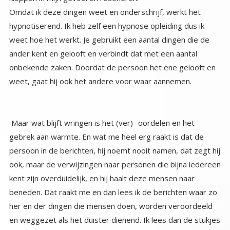
Omdat ik deze dingen weet en onderschrijf, werkt het
hypnotiserend. Ik heb zelf een hypnose opleiding dus ik
weet hoe het werkt. Je gebruikt een aantal dingen die de
ander kent en gelooft en verbindt dat met een aantal
onbekende zaken. Doordat de persoon het ene gelooft en
weet, gaat hij ook het andere voor waar aannemen.
Maar wat blijft wringen is het (ver) -oordelen en het
gebrek aan warmte. En wat me heel erg raakt is dat de
persoon in de berichten, hij noemt nooit namen, dat zegt hij
ook, maar de verwijzingen naar personen die bijna iedereen
kent zijn overduidelijk, en hij haalt deze mensen naar
beneden. Dat raakt me en dan lees ik de berichten waar zo
her en der dingen die mensen doen, worden veroordeeld
en weggezet als het duister dienend. Ik lees dan de stukjes
en zie hoe er dingen in staan die misschien over mij gaan en
ik voel me nog meer onzeker worden. Doe ik het fout? Ben
ik niet goed bezig, ben ik in de val gelopen? Volg ik het
verkeerde licht? Het stopt niet, en ik werd er dusdanig
onzeker van dat ik mijn boek laat liggen, dat ik niet meer in