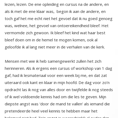
geloofde ik al lang niet meer in de verhalen van de kerk.
Mensen met wie ik heb samengewerkt zullen het zich
herinneren. Als ik ergens een cursus of workshop van 1 dag
gaf, had ik lesmateriaal voor een week bij me, en dat zat
uiteraard ook kant en klaar in mijn hoofd. De dag voor zo’n
opdracht las ik nog van alles door en twijfelde ik nog steeds
of ik wel voldoende kennis had om die les te geven. Mijn
diepste angst was ‘door de mand te vallen’ als iemand die
pretendeerde heel veel kennis te hebben maar het
helemaal niet had. Zo’n angst is waarschijnlijk al ouder dan