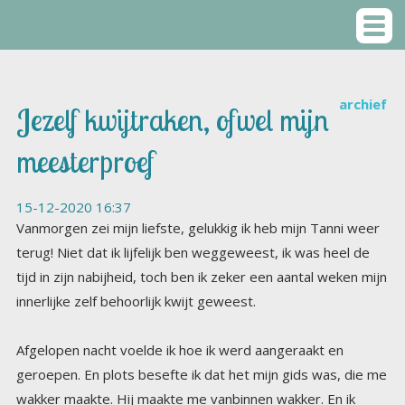
archief
Jezelf kwijtraken, ofwel mijn
meesterproef
15-12-2020 16:37
Vanmorgen zei mijn liefste, gelukkig ik heb mijn Tanni weer
terug! Niet dat ik lijfelijk ben weggeweest, ik was heel de
tijd in zijn nabijheid, toch ben ik zeker een aantal weken mijn
innerlijke zelf behoorlijk kwijt geweest.
Afgelopen nacht voelde ik hoe ik werd aangeraakt en
geroepen. En plots besefte ik dat het mijn gids was, die me
wakker maakte. Hij maakte me vanbinnen wakker. En ik
werd ook daadwerkelijk wakker, Je bent afgedwaald van je
pad, zei hij, en ik wist meteen wat hij bedoelde. Ik heb al
wekenlang niet geluisterd naar mijn lichaam, want ik voel me
al wekenlang ongemakkelijk. Ik word wakker met onrust en
ik ga slapen met onrust. Onrust in de vorm van grote
twijfels aan mezelf, aan mijn missie, mijn pad, aan alles wat
er is gebeurd de afgelopen jaren. Door deze onrust zijn
mijn talks minder goed dan ze waren, blijft mijn boek liggen