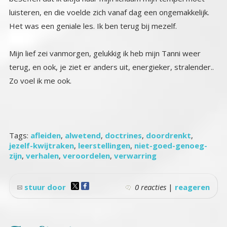
luisteren, en die voelde zich vanaf dag een ongemakkelijk.
Het was een geniale les. Ik ben terug bij mezelf.
Mijn lief zei vanmorgen, gelukkig ik heb mijn Tanni weer
terug, en ook, je ziet er anders uit, energieker, stralender..
Zo voel ik me ook.
Tags:
afleiden
,
alwetend
,
doctrines
,
doordrenkt
,
jezelf-kwijtraken
,
leerstellingen
,
niet-goed-genoeg-
zijn
,
verhalen
,
veroordelen
,
verwarring
stuur door
0 reacties
|
reageren