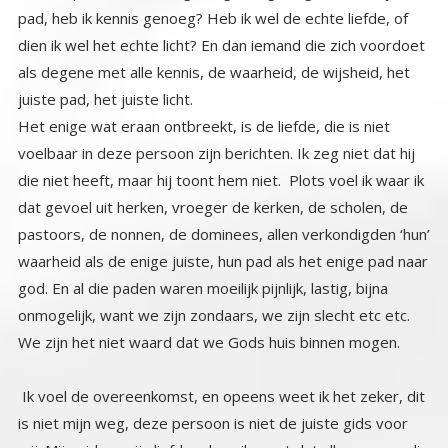
juiste pad, het juiste licht.
Het enige wat eraan ontbreekt, is de liefde, die is niet
voelbaar in deze persoon zijn berichten. Ik zeg niet dat hij
die niet heeft, maar hij toont hem niet. Plots voel ik waar ik
dat gevoel uit herken, vroeger de kerken, de scholen, de
pastoors, de nonnen, de dominees, allen verkondigden ‘hun’
waarheid als de enige juiste, hun pad als het enige pad naar
god. En al die paden waren moeilijk pijnlijk, lastig, bijna
onmogelijk, want we zijn zondaars, we zijn slecht etc etc.
We zijn het niet waard dat we Gods huis binnen mogen.
Ik voel de overeenkomst, en opeens weet ik het zeker, dit
is niet mijn weg, deze persoon is niet de juiste gids voor
mij. Mijn gidsen zijn liefdevol, en ik weet dat alle mensen die
ooit een ervaring hadden met de Creator, God, of Jezus
maar één ding bleven zeggen, schrijven, delen, dat de
Creator pure liefde is, dat er geen straffen of hellen zijn.
Dat je altijd bemind wordt, en dat het enige wat er is, de
universele wetten zijn, en een ervan is dat je dingen die je
ooit uit balans bracht weer in balans moet brengen. Klinkt
eerlijk en juist voor mij. Die straffende jou het moeilijk
makende god is de god van de Matrix, dat is Jahweh, de
demiurg, die het ons zo moeilijk mogelijk zal maken om de