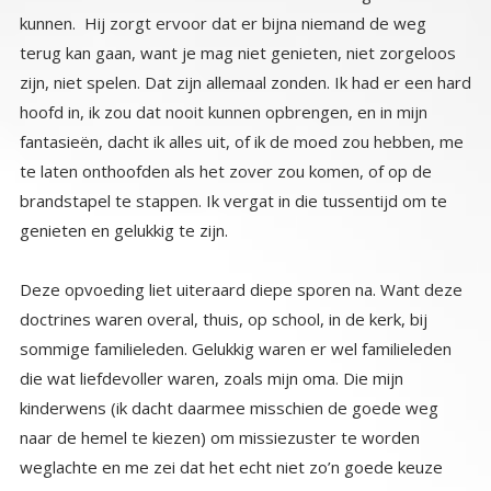
genieten en gelukkig te zijn.
Deze opvoeding liet uiteraard diepe sporen na. Want deze
doctrines waren overal, thuis, op school, in de kerk, bij
sommige familieleden. Gelukkig waren er wel familieleden
die wat liefdevoller waren, zoals mijn oma. Die mijn
kinderwens (ik dacht daarmee misschien de goede weg
naar de hemel te kiezen) om missiezuster te worden
weglachte en me zei dat het echt niet zo’n goede keuze
was als het eruit zag. Zij bood het lichtere luchtige