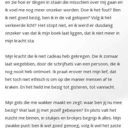
mijn kracht sta.
Mijn kracht die ik niet cadeau heb gekregen. Die ik zomaar
laat wegebben, door de schrijfsels van een persoon, die ik
nog nooit heb ontmoet. Ik praat erover met mijn lief, dat
het toch niet ethisch is om op die manier mensen af te
kraken. En het hield me bezig tot gisteren, tot vannacht.
Mijn gids die me wakker maakt en zegt: waar ben jij nu mee
bezig? Wat laat jij met jezelf gebeuren? En plots valt het
inzicht me binnen, in stukjes en brokjes begrijp ik alles. Mijn
zwakke punt: ben ik wel goed genoeg, volg ik wel het juiste
pad, heb ik kennis genoeg? Heb ik wel de echte liefde, of
dien ik wel het echte licht? En dan iemand die zich voordoet
als degene met alle kennis, de waarheid, de wijsheid, het