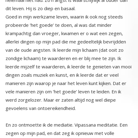
dit leven. Hij is zo diep en basaal.
Goed in mijn werkzame leven, waarin ik ook nog steeds
probeerde ‘het goede’ te doen, al was dat minder
krampachtig dan vroeger, kwamen er o wat een zegen,
allerlei dingen op mijn pad die me gedeeltelijk bevrijdden
van de oude angsten. Ik leerde mijn lichaam (dat ooit zo
zondige lichaam) te waarderen en er blij mee te zijn. Ik
leerde mijzelf te waarderen, ik leerde te genieten van mooi
dingen zoals muziek en kunst, en ik leerde dat er veel
manieren zijn waarop je naar het leven kunt kijken. Dat er
vele manieren zijn om ‘het goede’ leven te leiden. En ik
werd zorgelozer. Maar er zaten altijd nog wel diepe
gevoelens van ontoereikendheid.
En zo ontmoette ik de mediatie. Vipassana meditatie. Een
zegen op mijn pad, en dat zeg ik opnieuw met volle
overtuiging en van harte. Want door wat er gebeurde de