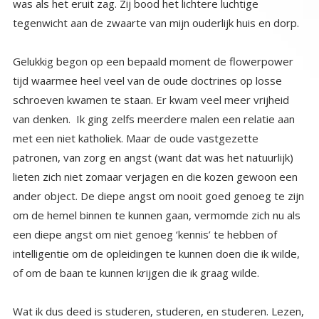
tegenwicht aan de zwaarte van mijn ouderlijk huis en dorp.
Gelukkig begon op een bepaald moment de flowerpower
tijd waarmee heel veel van de oude doctrines op losse
schroeven kwamen te staan. Er kwam veel meer vrijheid
van denken. Ik ging zelfs meerdere malen een relatie aan
met een niet katholiek. Maar de oude vastgezette
patronen, van zorg en angst (want dat was het natuurlijk)
lieten zich niet zomaar verjagen en die kozen gewoon een
ander object. De diepe angst om nooit goed genoeg te zijn
om de hemel binnen te kunnen gaan, vermomde zich nu als
een diepe angst om niet genoeg ‘kennis’ te hebben of
intelligentie om de opleidingen te kunnen doen die ik wilde,
of om de baan te kunnen krijgen die ik graag wilde.
Wat ik dus deed is studeren, studeren, en studeren. Lezen,
lezen, lezen. De ene opleiding en cursus na de andere, en
als ik met de ene klaar was, begon ik aan de andere, en
toch gaf het me echt niet het gevoel dat ik nu goed genoeg
was, welnee, het gevoel van ontoereikendheid bleef. Het
vermomde zich gewoon. Ik bleef het kind wat haar best
bleef doen om in de hemel te mogen komen, ook al