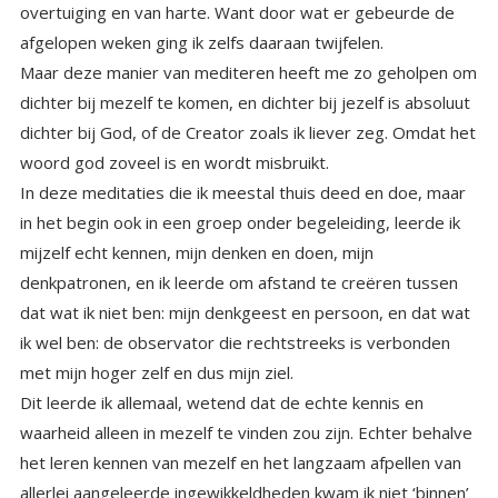
afgelopen weken ging ik zelfs daaraan twijfelen.
Maar deze manier van mediteren heeft me zo geholpen om
dichter bij mezelf te komen, en dichter bij jezelf is absoluut
dichter bij God, of de Creator zoals ik liever zeg. Omdat het
woord god zoveel is en wordt misbruikt.
In deze meditaties die ik meestal thuis deed en doe, maar
in het begin ook in een groep onder begeleiding, leerde ik
mijzelf echt kennen, mijn denken en doen, mijn
denkpatronen, en ik leerde om afstand te creëren tussen
dat wat ik niet ben: mijn denkgeest en persoon, en dat wat
ik wel ben: de observator die rechtstreeks is verbonden
met mijn hoger zelf en dus mijn ziel.
Dit leerde ik allemaal, wetend dat de echte kennis en
waarheid alleen in mezelf te vinden zou zijn. Echter behalve
het leren kennen van mezelf en het langzaam afpellen van
allerlei aangeleerde ingewikkeldheden kwam ik niet ‘binnen’
in mijn hart. Dat duurde jaren, jaren waarin ik elke dag
mediteerde, en heel veel moeilijkheden tegenkwam en
oploste in de buitenwereld. En waar ik door het mediteren