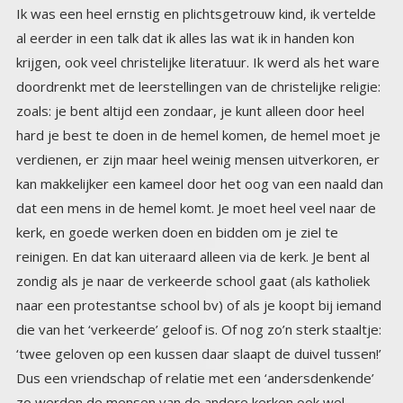
Ik was een heel ernstig en plichtsgetrouw kind, ik vertelde
al eerder in een talk dat ik alles las wat ik in handen kon
krijgen, ook veel christelijke literatuur. Ik werd als het ware
doordrenkt met de leerstellingen van de christelijke religie:
zoals: je bent altijd een zondaar, je kunt alleen door heel
hard je best te doen in de hemel komen, de hemel moet je
verdienen, er zijn maar heel weinig mensen uitverkoren, er
kan makkelijker een kameel door het oog van een naald dan
dat een mens in de hemel komt. Je moet heel veel naar de
kerk, en goede werken doen en bidden om je ziel te
reinigen. En dat kan uiteraard alleen via de kerk. Je bent al
zondig als je naar de verkeerde school gaat (als katholiek
naar een protestantse school bv) of als je koopt bij iemand
die van het ‘verkeerde’ geloof is. Of nog zo’n sterk staaltje:
‘twee geloven op een kussen daar slaapt de duivel tussen!’
Dus een vriendschap of relatie met een ‘andersdenkende’
zo werden de mensen van de andere kerken ook wel