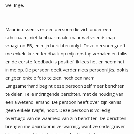
wel Inge.
Maar intussen is er een persoon die zich onder een
schuilnaam, niet kenbaar maakt maar wel vriendschap
vraagt op FB, en mijn berichten volgt. Deze persoon geeft
me enkele keren feedback op mijn opstap verhalen en talks,
en de eerste feedback is positief. Ik lees het en neem het
in me op. De persoon deelt verder niets persoonlijks, ook is
er geen enkele foto te zien, noch een naam.
Langzamerhand begint deze persoon zelf meer berichten
te delen. Felle indringende berichten, met de houding van
een alwetend iemand. De persoon heeft over zijn kennis
geen enkele twijfel, nooit. Deze persoon is volledig
overtuigd van de waarheid van zijn berichten. De berichten
brengen me daardoor in verwarring, want ze ondergraven
bijna alles wat ik sinds ik in mijn hart kan, heb mogen
ondervinden en ontdekken. Ik lees ze elke dag en ze
worden steeds verontrustender, ik ga elke dag met twijfel
over mijn weg en mijzelf naar bed, en word ermee wakker.
Wat me al snel opvalt is het totaal ontbreken van enige
liefde of warmte. De berichten zijn koel en analyserend, en
soms erg veroordelend. Er worden steken en klappen
uitgedeeld onder het mom van ‘ik ben de enige die hier de
waarheid kent’. Meer mensen die een beetje zoals ik zijn,
gaan het volgen en lezen en reageren soms, vaak net zo