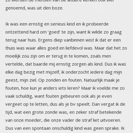
genoemd, was uit den boze.
Ik was een ernstig en serieus kind en ik probeerde
ontzettend hard om ‘goed’ te zijn, want ik wilde zo graag
terug naar huis. Ergens diep vanbinnen wist ik dat er een
thuis was waar alles goed en liefdevol was. Maar dat het zo
moeilijk zou zijn om er terug in te komen, zoals men
vertelde, dat baarde mij ernstig zorgen als kind. Dus ik was
elke dag bezig met mijzelf, ik onderzocht iedere dag mijn
geest, mijn ziel. Op zonden en fouten. Natuurlijk maak je
fouten, hoe kun je anders iets leren? Maar ik voelde me zo
vaak schuldig, want fouten gebeuren ook als je even
vergeet op te letten, dus als je bv speelt. Dan vergat ik de
tijd, wat een grote zonde was, en zeker straf betekende
van onze moeder, die onze vader de straf liet uitvoeren.
Dus van een spontaan onschuldig kind was geen sprake. Ik
was altijd bezig met zelfverbetering en zelf onderzoek. Ik
las de dramatische verhalen van de heiligen die omdat ze
hun leven gaven voor god, door zich te laten opeten door
leeuwen of onthoofden, in de hemel kwamen, verhalen die
uitgebreid in de katholieke illustraties stonden, met plaatjes
etc. Niets werd aan de verbeelding overgelaten. We
hadden een dik ingebonden boek met katholieke illustraties
uit de 30er jaren, waar het nog veel erger in was dan in de
tijdschriften van de 60er jaren. En ik moest van mezelf alles
lezen. Maar omdat ik net zo gevoelig was als ik nog altijd
ben, sliep ik er vaak niet van. Ook het idee dat God overal
was en alles zag, zelfs je zondige gedachten, o dat vond ik
zo akelig. Dus bleef ik diep nadenken over al deze mensen
die zo’n moeilijke weg gegaan waren om uiteindelijk bij God
te kunnen komen. Het was eigenlijk een duidelijke
boodschap, om bij God te komen is heel, heel moeilijk. En
wat ik wel niet zou moeten doen om ook terug naar huis te
kunnen. Hij zorgt ervoor dat er bijna niemand de weg
terug kan gaan, want je mag niet genieten, niet zorgeloos
zijn, niet spelen. Dat zijn allemaal zonden. Ik had er een hard
hoofd in, ik zou dat nooit kunnen opbrengen, en in mijn
fantasieën, dacht ik alles uit, of ik de moed zou hebben, me
te laten onthoofden als het zover zou komen, of op de
brandstapel te stappen. Ik vergat in die tussentijd om te