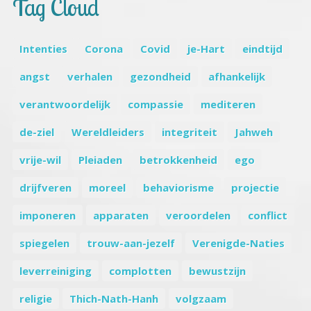
Tag Cloud
Intenties
Corona
Covid
je-Hart
eindtijd
angst
verhalen
gezondheid
afhankelijk
verantwoordelijk
compassie
mediteren
de-ziel
Wereldleiders
integriteit
Jahweh
vrije-wil
Pleiaden
betrokkenheid
ego
drijfveren
moreel
behaviorisme
projectie
imponeren
apparaten
veroordelen
conflict
spiegelen
trouw-aan-jezelf
Verenigde-Naties
leverreiniging
complotten
bewustzijn
religie
Thich-Nath-Hanh
volgzaam