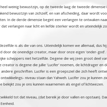
r heel weinig bewustzijn, op de tweede laag de tweede dimensie 
kend bewustzijn van zichzelf, en van afscheiding, daar wordt voor 
en. In de derde dimensie begint een verlangen te ontwaken naar he
at verlangen naar licht en liefde sterker wordt en uiteindelijk
’ dezelfde is als die van ons. Uiteindelijk komen we allemaal, dus hi
door de oneindige creator, maar door onze eigen ‘onder-god’. Dus h
ijke scheppers niet hetzelfde. Degene die wij (een groot deel van d
reator is degene die jullie ‘Lucifer’ noemen, de lichtdrager en de Mo
en andere geschriften. Lucifer is een groepsziel die zich heeft ontwikk
wikkelings- niveau staan dan Yahweh. Lucifer zou je kunnen zien a
e bekijkt zou je ons kunnen waarnemen als engel of lichtwezen.
ikkeld tot dat niveau, (dat bereik je door vallen en opstaan). Da
 Eenheid.