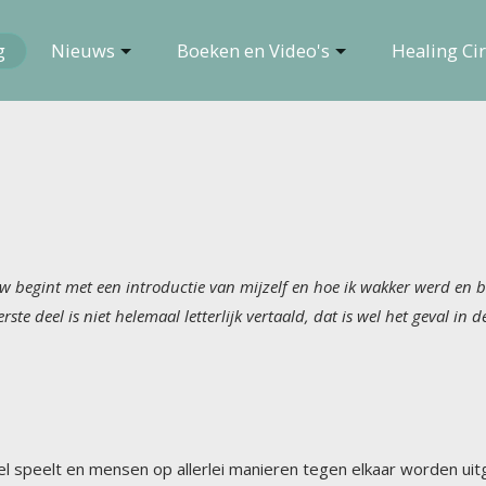
g
Nieuws
Boeken en Video's
Healing Cir
iew begint met een introductie van mijzelf en hoe ik wakker werd en 
te deel is niet helemaal letterlijk vertaald, dat is wel het geval in 
l speelt en mensen op allerlei manieren tegen elkaar worden uit
t stuk wat ik in 2008 las op internet, kopieerde en bewaarde, e
at ik zag gebeuren in de wereld. Dat wat nu gebeurt en waardoo
ang van tevoren aankomen. Daarom zijn wij ook minder geschokt 
el mensen voor wie dit als een donderslag bij heldere hemel kwa
ignalen niet hebben gezien of hebben genegeerd. Ze luisterden o