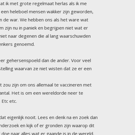
denkers genoemd.
meer gehersenspoeld dan de ander. Voor veel
telling waarvan ze niet wisten dat ze er een
t zou zijn om ons allemaal te vaccineren met
ar aantal. Het is om een wereldorde neer te
Etc etc.
at eigenlijk nooit. Lees en denk na en zoek dan
 onderzoek en kijk of er gronden zijn waarop dit
k doe naar alles wat er gaande is in de wereld.
k grondig onderzocht. Door ‘toeval’ kwamen er
artoe de Vipassana methode. Maar ik denk dat de
n schaduwkanten. Mijn ego en mijn engelen kant.
ld’ op dat moment, hard akelig en meedogenloos
at zeker niet. Mediteren hielp me de moeilijke
lijk moeilijk te beschrijven. Ik had er al zo vaak
e mijn hart blokkeerde. Dat heb ik op allerlei