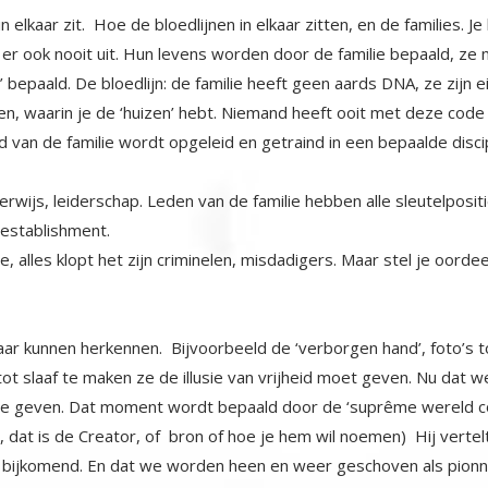
in elkaar zit. Hoe de bloedlijnen in elkaar zitten, en de families. J
 er ook nooit uit. Hun levens worden door de familie bepaald, ze
 bepaald. De bloedlijn: de familie heeft geen aards DNA, ze zijn e
nen, waarin je de ‘huizen’ hebt. Niemand heeft ooit met deze code 
 van de familie wordt opgeleid en getraind in een bepaalde discip
erwijs, leiderschap. Leden van de familie hebben alle sleutelpositi
establishment.
atie, alles klopt het zijn criminelen, misdadigers. Maar stel je oor
lkaar kunnen herkennen. Bijvoorbeeld de ‘verborgen hand’, foto’s 
t slaaf te maken ze de illusie van vrijheid moet geven. Nu dat wet
te geven. Dat moment wordt bepaald door de ‘suprême wereld cou
’, dat is de Creator, of bron of hoe je hem wil noemen) Hij ver
, = bijkomend. En dat we worden heen en weer geschoven als pionne
 Het is binnen de Goddelijke afstemming dat wij onze rol in he