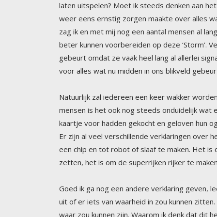
voor alles wat nu midden in ons blikveld geb
Natuurlijk zal iedereen een keer wakker worden
mensen is het ook nog steeds onduidelijk wat er
kaartje voor hadden gekocht en geloven hun og
Er zijn al veel verschillende verklaringen over
een chip en tot robot of slaaf te maken. Het 
zetten, het is om de superrijken rijker te mak
Goed ik ga nog een andere verklaring geven, lee
uit of er iets van waarheid in zou kunnen zitte
waar zou kunnen zijn. Waarom ik denk dat dit he
Dus ik onderzoek de wereld buiten mezelf. Ma
allerlei dingen op mijn pad, die me daartoe he
manier waarop je mediteert niet uitmaakt. In de
Mijn dromen en mijn angsten. Ik heb prachtige
was. Waren mijn meditaties onvoorstelbaar moo
tijd overleven. Na jaren mediteren (25 jaar) raak
over gelezen, maar het lukte mij niet. Ik moes