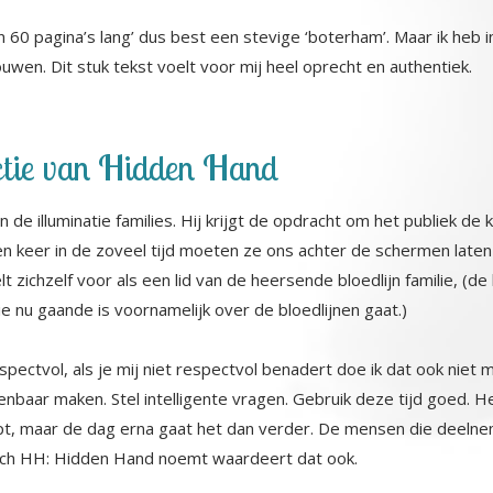
en 60 pagina’s lang’ dus best een stevige ‘boterham’. Maar ik heb 
wen. Dit stuk tekst voelt voor mij heel oprecht en authentiek.
uctie van Hidden Hand
n de illuminatie families. Hij krijgt de opdracht om het publiek de
Een keer in de zoveel tijd moeten ze ons achter de schermen la
ichzelf voor als een lid van de heersende bloedlijn familie, (de bl
e nu gaande is voornamelijk over de bloedlijnen gaat.)
espectvol, als je mij niet respectvol benadert doe ik dat ook niet m
baar maken. Stel intelligente vragen. Gebruik deze tijd goed. H
, maar de dag erna gaat het dan verder. De mensen die deelneme
ich HH: Hidden Hand noemt waardeert dat ook.