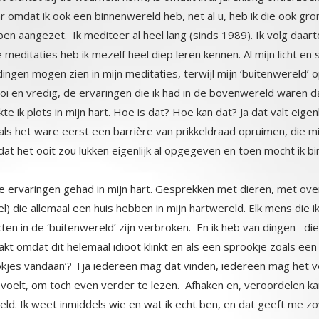
t het ooit zou lukken eigenlijk al opgegeven en toen mocht ik bi
e ervaringen gehad in mijn hart. Gesprekken met dieren, met over
die allemaal een huis hebben in mijn hartwereld. Elk mens die ik 
ten in de ‘buitenwereld’ zijn verbroken. En ik heb van dingen di
haakt omdat dit helemaal idioot klinkt en als een sprookje zoa
okjes vandaan’? Tja iedereen mag dat vinden, iedereen mag het v
 voelt, om toch even verder te lezen. Afhaken en, veroordelen ka
deld. Ik weet inmiddels wie en wat ik echt ben, en dat geeft me 