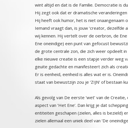
wint altijd en dat is de Familie. Democratie is du
Hij zegt ook dat er dramatische veranderingen i
Hij heeft ook humor, het is niet onaangenaam om 
Iemand vraagt dan, is jouw ‘creator, dezelfde a
wij kennen. Hij vertelt over de oerbron, de Ene 
Ene oneindige) een punt van gefocust bewustzijn,
de grote centrale zon, die zich weer opdeelt in
elke nieuwe creatie is een stapje verder weg 
geuite gedachte en manifesteert zich als cre
Er is eenheid, eenheid is alles wat er is. Oneind
staat van bewustzijn zou je ‘ZIJN’ of bestaan 
Als gevolg van De eerste ‘wet’ van de Creatie, 
aspect van ‘Het Ene’. Dan krijg je dat schepp
entiteiten geschapen (zielen, alles is bezield) 
zielen allemaal een uniek deel van ‘De oneindige