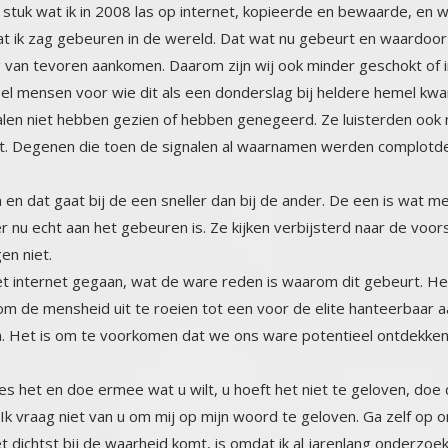
eurt. Degenen die toen de signalen al waarnamen werden complot
 en dat gaat bij de een sneller dan bij de ander. De een is wat 
 nu echt aan het gebeuren is. Ze kijken verbijsterd naar de voors
en niet.
 het internet gegaan, wat de ware reden is waarom dit gebeurt. He
is om de mensheid uit te roeien tot een voor de elite hanteerba
en. Het is om te voorkomen dat we ons ware potentieel ontdekken 
s het en doe ermee wat u wilt, u hoeft het niet te geloven, doe d
n. Ik vraag niet van u om mij op mijn woord te geloven. Ga zelf op
t dichtst bij de waarheid komt, is omdat ik al jarenlang onderzoe
ar omdat ik ook een binnenwereld heb, net al u, heb ik die oo
bben aangezet. Ik mediteer al heel lang (sinds 1989). Ik volg da
 meditaties heb ik mezelf heel diep leren kennen. Al mijn licht e
 dingen mogen zien in mijn meditaties, terwijl mijn ‘buitenwere
i en vredig, de ervaringen die ik had in de bovenwereld waren d
te ik plots in mijn hart. Hoe is dat? Hoe kan dat? Ja dat valt eigen
t als het ware eerst een barrière van prikkeldraad opruimen, di