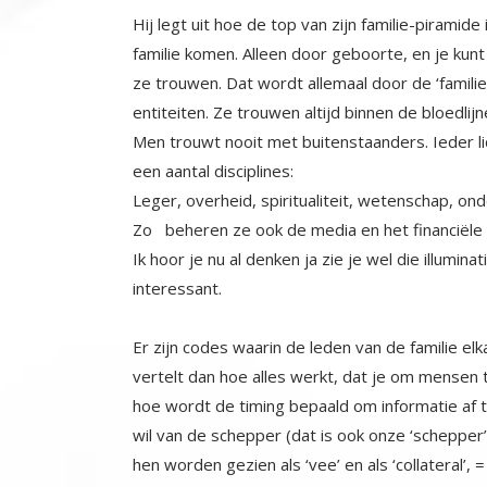
Hij legt uit hoe de top van zijn familie-piramide 
familie komen. Alleen door geboorte, en je kunt
ze trouwen. Dat wordt allemaal door de ‘familie’
entiteiten. Ze trouwen altijd binnen de bloedlij
Men trouwt nooit met buitenstaanders. Ieder lid
een aantal disciplines:
Leger, overheid, spiritualiteit, wetenschap, ond
Zo beheren ze ook de media en het financiële 
Ik hoor je nu al denken ja zie je wel die illumin
interessant.
Er zijn codes waarin de leden van de familie e
vertelt dan hoe alles werkt, dat je om mensen to
hoe wordt de timing bepaald om informatie af 
wil van de schepper (dat is ook onze ‘schepper
hen worden gezien als ‘vee’ en als ‘collateral’
de meesten jullie geen direct kwaad zegt hij.