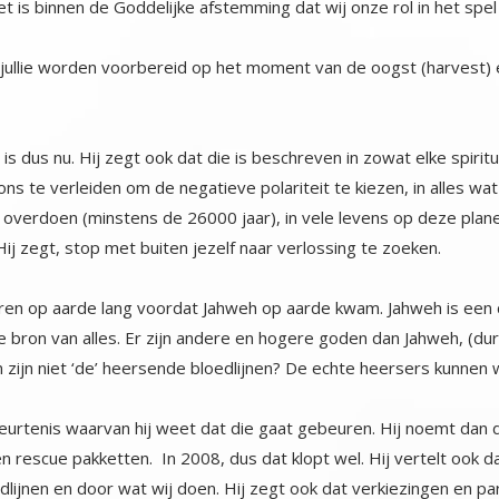
at jullie worden voorbereid op het moment van de oogst (harvest) 
at is dus nu. Hij zegt ook dat die is beschreven in zowat elke spiri
 te verleiden om de negatieve polariteit te kiezen, in alles wat 
erdoen (minstens de 26000 jaar), in vele levens op deze planeet i
ij zegt, stop met buiten jezelf naar verlossing te zoeken.
ren op aarde lang voordat Jahweh op aarde kwam. Jahweh is een cr
de bron van alles. Er zijn andere en hogere goden dan Jahweh, (
n zijn niet ‘de’ heersende bloedlijnen? De echte heersers kunnen 
rtenis waarvan hij weet dat die gaat gebeuren. Hij noemt dan d
n rescue pakketten. In 2008, dus dat klopt wel. Hij vertelt ook d
ijnen en door wat wij doen. Hij zegt ook dat verkiezingen en partijen