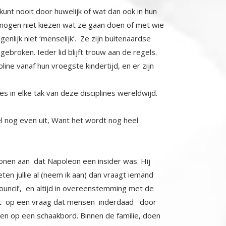
e kunt nooit door huwelijk of wat dan ook in hun
 mogen niet kiezen wat ze gaan doen of met wie
igenlijk niet ‘menselijk’. Ze zijn buitenaardse
gebroken. Ieder lid blijft trouw aan de regels.
line vanaf hun vroegste kindertijd, en er zijn
es in elke tak van deze disciplines wereldwijd.
deel nog even uit, Want het wordt nog heel
tonen aan dat Napoleon een insider was. Hij
en jullie al (neem ik aan) dan vraagt iemand
ncil’, en altijd in overeenstemming met de
telt op een vraag dat mensen inderdaad door
n op een schaakbord. Binnen de familie, doen
t spel moeten spelen, de rol die we hebben