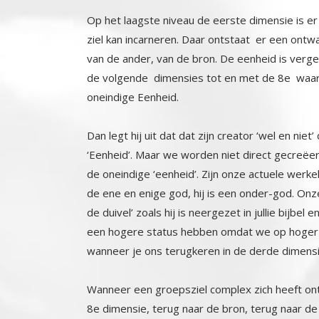
Op het laagste niveau de eerste dimensie is e
ziel kan incarneren. Daar ontstaat er een ontwa
van de ander, van de bron. De eenheid is verget
de volgende dimensies tot en met de 8e waar d
oneindige Eenheid.
Dan legt hij uit dat dat zijn creator ‘wel en niet
‘Eenheid’. Maar we worden niet direct gecreëerd 
de oneindige ‘eenheid’. Zijn onze actuele werkel
de ene en enige god, hij is een onder-god. Onze c
de duivel’ zoals hij is neergezet in jullie bijbel 
een hogere status hebben omdat we op hoger ont
wanneer je ons terugkeren in de derde dimensi
Wanneer een groepsziel complex zich heeft ontw
8e dimensie, terug naar de bron, terug naar de