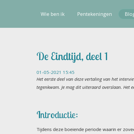
Wie ben ik
Pentekeningen
Blo
De Eindtijd, deel 1
01-05-2021 15:45
Het eerste deel van deze vertaling van het interv
tegenkwam. Je mag dit uiteraard overslaan. Het eers
Introductie:
Tijdens deze boeiende periode waarin er zovee
laten uitspelen? Moet ik steeds denken aan he
weer eens ernstig zorgen maakte over alles w
zag ik en met mij nog een aantal mensen al l
beter kunnen voorbereiden op deze ‘Storm’. Ve
gebeurt omdat ze vaak heel lang al allerlei s