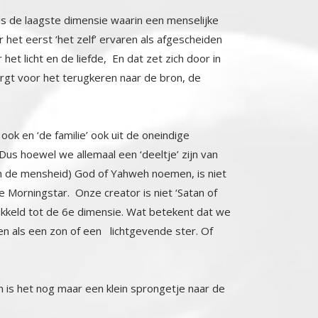
is de laagste dimensie waarin een menselijke
het eerst ‘het zelf’ ervaren als afgescheiden
t licht en de liefde, En dat zet zich door in
 zorgt voor het terugkeren naar de bron, de
j ook en ‘de familie’ ook uit de oneindige
oewel we allemaal een ‘deeltje’ zijn van
e mensheid) God of Yahweh noemen, is niet
rningstar. Onze creator is niet ‘Satan of
eld tot de 6e dimensie. Wat betekent dat we
ls een zon of een lichtgevende ster. Of
n is het nog maar een klein sprongetje naar de