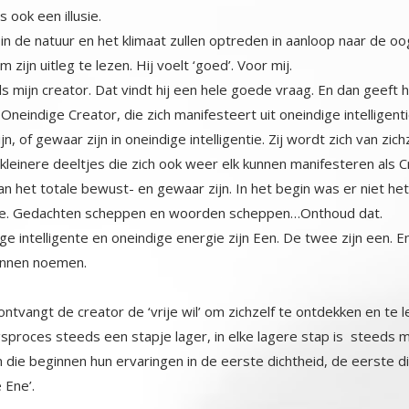
s ook een illusie.
n de natuur en het klimaat zullen optreden in aanloop naar de oog
zijn uitleg te lezen. Hij voelt ‘goed’. Voor mij.
ls mijn creator. Dat vindt hij een hele goede vraag. En dan geeft
Oneindige Creator, die zich manifesteert uit oneindige intelligenti
 of gewaar zijn in oneindige intelligentie. Zij wordt zich van zic
 kleinere deeltjes die zich ook weer elk kunnen manifesteren als 
van het totale bewust- en gewaar zijn. In het begin was er niet
atie. Gedachten scheppen en woorden scheppen…Onthoud dat.
ige intelligente en oneindige energie zijn Een. De twee zijn een. En
kunnen noemen.
ontvangt de creator de ‘vrije wil’ om zichzelf te ontdekken en te 
ingsproces steeds een stapje lager, in elke lagere stap is stee
en die beginnen hun ervaringen in de eerste dichtheid, de eerste dim
 Ene’.