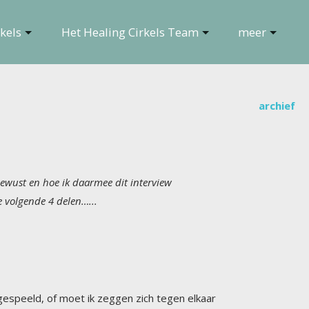
kels
Het Healing Cirkels Team
meer
archief
bewust en hoe ik daarmee dit interview
de volgende 4 delen…...
gespeeld, of moet ik zeggen zich tegen elkaar
n wat ik met grote regelmaat herlas als ik me
r een heleboel mensen wakker zijn geworden,
of in de war. We hebben ons als het ware wat
m zijn nu in paniek en begrijpen niet wat er
ok niet naar degenen die al lang waarschuwden