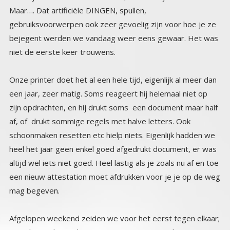
Maar…. Dat artificiële DINGEN, spullen,
gebruiksvoorwerpen ook zeer gevoelig zijn voor hoe je ze
bejegent werden we vandaag weer eens gewaar. Het was
niet de eerste keer trouwens.
Onze printer doet het al een hele tijd, eigenlijk al meer dan
een jaar, zeer matig. Soms reageert hij helemaal niet op
zijn opdrachten, en hij drukt soms een document maar half
af, of drukt sommige regels met halve letters. Ook
schoonmaken resetten etc hielp niets. Eigenlijk hadden we
heel het jaar geen enkel goed afgedrukt document, er was
altijd wel iets niet goed. Heel lastig als je zoals nu af en toe
een nieuw attestation moet afdrukken voor je je op de weg
mag begeven.
Afgelopen weekend zeiden we voor het eerst tegen elkaar;
misschien is het tijd om een nieuwe printer te kopen. Niets
aan de hand. Vanmorgen zei ik voordat mijn lief
boodschappen ging doen, ja we moeten eigenlijk naar
Fumel en daar naar die winkel naast de Leclerc om een
nieuwe printer te gaan kopen. Mijn lief gaat naar de printer
om te proberen om een paar nieuwe attestation papieren