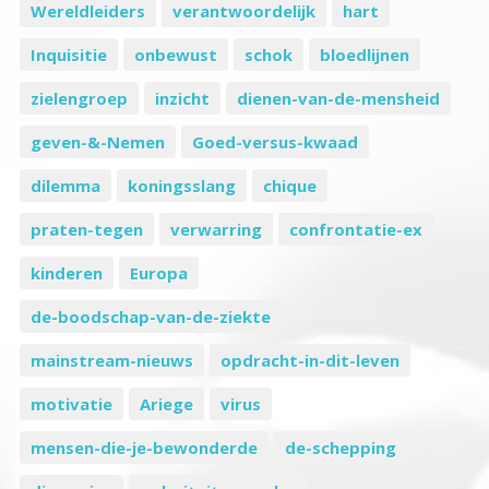
Wereldleiders
verantwoordelijk
hart
Inquisitie
onbewust
schok
bloedlijnen
zielengroep
inzicht
dienen-van-de-mensheid
geven-&-Nemen
Goed-versus-kwaad
dilemma
koningsslang
chique
praten-tegen
verwarring
confrontatie-ex
kinderen
Europa
de-boodschap-van-de-ziekte
mainstream-nieuws
opdracht-in-dit-leven
motivatie
Ariege
virus
mensen-die-je-bewonderde
de-schepping