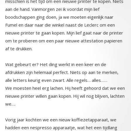
af te drukken.
Wat gebeurt er? Het ding werkt in een keer en de
afdrukken zijn helemaal perfect. Niets op aan te merken,
alle letters keurig even zwart. Alle regels… alles……
We moesten heel erg lachen. Hij heeft gehoord dat we een
nieuwe printer willen gaan kopen. Hij wil nog blijven, lachten
we….
Vorig jaar kochten we een nieuw koffiezetapparaat, we
hadden een nespresso apparaatje, wat het een tijdlang
heel goed deed, met cupjes dat dan weer wel. Het was
een apparaat wat ik ooit kocht. Het maakte ede heerlijkste
koffie. Maar toen we vorig jaar verhuisden, deed hij het niet
goed meer, dan weer halve kopjes ( wat hebben die
apparaten toch met halfjes?) of alleen water. Er was altijd
wel iets wat niet goed was, en we zeiden dat we een ander
koffiezetapparaat gingen kopen. Een met bonen. We
haalden een nieuw apparaat en zetten het naast het oude
apparaatje. We zouden nog even de laatstde cupjes
opmaken. En wat denk je vanaf het moment dat het nieuwe
apparaat er staat, doet het oude ding het weer
voortreffelijk. Alles werkte weer perfect. Goede koffie